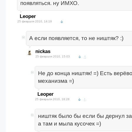
появляться. ну ИМХО.
Leoper
25 февраля 2010, 14:19
А если появляется, то не ништяк? :)
nickas
25 февраля 2010, 15:03
↑
Не до конца ништяк! =) Есть верёво
механизма =)
Leoper
25 февраля 2010, 18:28
↑
ништяк было бы если бы дернул з
а там и мыла кусочек =)