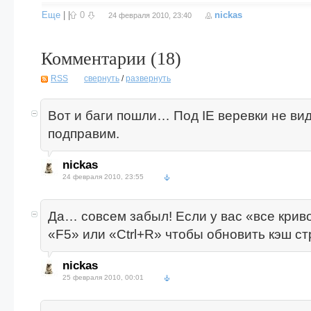
Еще
|
|
0
nickas
24 февраля 2010, 23:40
Комментарии (
18
)
RSS
свернуть
/
развернуть
Вот и баги пошли… Под IE веревки не вид
подправим.
nickas
24 февраля 2010, 23:55
Да… совсем забыл! Если у вас «все крив
«F5» или «Ctrl+R» чтобы обновить кэш с
nickas
25 февраля 2010, 00:01