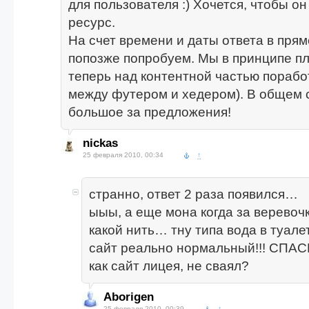
для пользователя :) Хочется, чтобы он
ресурс.
На счет времени и даты ответа в пр
попозже попробуем. Мы в принципе п
теперь над контентной частью порабо
между футером и хедером). В общем 
большое за предложения!
nickas
25 февраля 2010, 00:34
↑
странно, ответ 2 раза появился…
ыыы, а еще мона когда за веревочк
какой нить… тну типа вода в туалет
сайт реально нормальный!!! СПАСИБ
как сайт лицея, не сваял?
Aborigen
25 февраля 2010, 00:39
↑