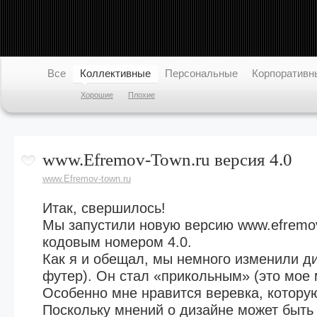
Все
Коллективные
Персональные
Корпоративн
Хорошие
Плохие
www.Efremov-Town.ru версия 4.0
www.Efremov-town.ru
Итак, свершилось!
Мы запустили новую версию www.efremov
кодовым номером 4.0.
Блоги
город Ефремов
Люди
К
Как я и обещал, мы немного изменили д
первый информационный
футер). Он стал «прикольным» (это мое 
портал
Особенно мне нравится веревка, которую
Поскольку мнений о дизайне может быть 