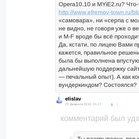
Opera10.10 и MYiE2.ru? Что-
http://www.efremov-town.ru/bl
«самовара», ни «серпа с мо
не видно, не говоря уже о ве
и M-F вроде бы всё проходит
Да, кстати, по лицею Вами п
кажется, правильное решени
была бы выполнена впустую
дальнейшую поддержку сайт
— печальный опыт). А как ко
вундеркиндом? Состоялся?
elislav
25 февраля 2010, 01:17
↑
комментарий был уд
Ты раскрываешь все к