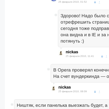
25 февраля 2010, 01:52
↑
Здорово! Надо было с
отрефрешить страниц
сегодня тоже подправ
она видна и в IE и за
потянуть :)
nickas
25 февраля 2010, 11:41
↑
В Opera проверял конечн
На счет вундеркинда — о
nickas
25 февраля 2010, 08:09
↑
Ништяк, если панелька выезжать будет, а