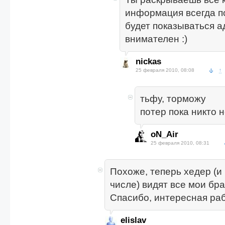
информация всегда п
будет показываться а
внимателен :)
nickas
25 февраля 2010, 08:08
↑
тьфу, торможу
потер пока никто н
oN_Air
25 февраля 2010, 08:31
Похоже, теперь хедер (и 
числе) видят все мои бр
Спасибо, интересная раб
elislav