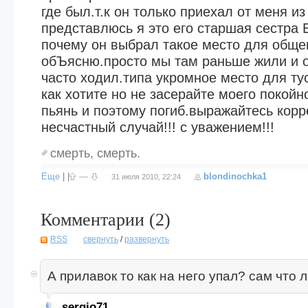
где был.т.к он только приехал от меня и
представлюсь я это его старшая сестра 
почему он выбрал такое место для обще
обЪясню.просто мы там раньше жили и о
часто ходил.типа укромное место для ту
как хотите но не засерайте моего покойн
пьянь и поэтому погиб.выражайтесь корр
несчастный случай!!! с уважением!!!
смерть
,
смерть.
Еще
|
|
—
blondinochka1
31 июля 2010, 22:24
Комментарии (
2
)
RSS
свернуть
/
развернуть
А прилавок то как на него упал? сам что 
sergio71