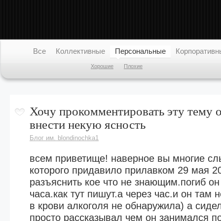
Все
Коллективные
Персональные
Корпоративн
Хорошие
Плохие
Хочу прокомментировать эту тему о
внести некую ясность
Блог им. blondinochka1
всем приветище! наверное вы многие с
которого придавило прилавком 29 мая 20
Блоги
город Ефремов
Люди
К
разъяснить кое что не знающим.погиб он
первый информационный
часа.как тут пишут.а через час.и он там 
портал
в крови алкоголя не обнаружила) а сидел
просто рассказывал чем он занимался п