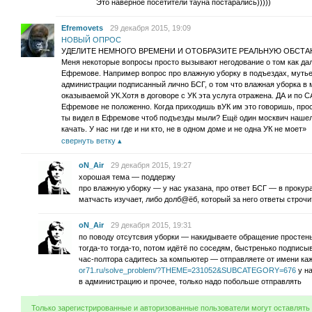
Это наверное посетители тауна постарались)))))
Efremovets
29 декабря 2015, 19:09
НОВЫЙ ОПРОС
УДЕЛИТЕ НЕМНОГО ВРЕМЕНИ И ОТОБРАЗИТЕ РЕАЛЬНУЮ ОБСТА
Меня некоторые вопросы просто вызывают негодование о том как дал
Ефремове. Например вопрос про влажную уборку в подъездах, мутье о
администрации подписанный лично БСГ, о том что влажная уборка в 
оказываемой УК.Хотя в договоре с УК эта услуга отражена. ДА и по 
Ефремове не положенно. Когда приходишь вУК им это говоришь, прос
ты видел в Ефремове чтоб подъезды мыли? Ещё один москвич нашелс
качать. У нас ни где и ни кто, не в одном доме и не одна УК не моет»
свернуть ветку
oN_Air
29 декабря 2015, 19:27
хорошая тема — поддержу
про влажную уборку — у нас указана, про ответ БСГ — в прокура
матчасть изучает, либо долб@ёб, который за него ответы строчи
oN_Air
29 декабря 2015, 19:31
по поводу отсутсвия уборки — накидываете обращение простеньк
тогда-то тогда-то, потом идётё по соседям, быстренько подписы
час-полтора садитесь за компьютер — отправляете от имени ка
or71.ru/solve_problem/?THEME=231052&SUBCATEGORY=676
у на
в администрацию и прочее, только надо побольше отправлять
Только зарегистрированные и авторизованные пользователи могут оставлять