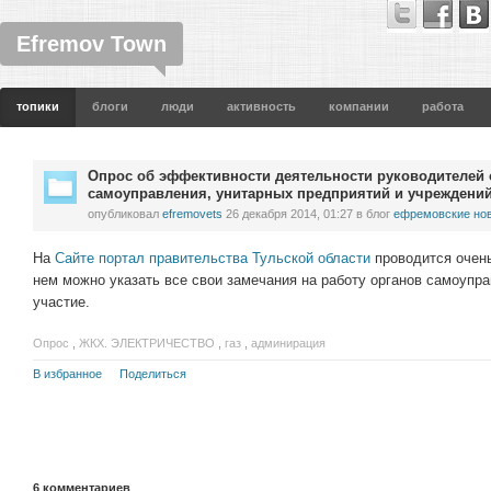
Efremov Town
топики
блоги
люди
активность
компании
работа
Опрос об эффективности деятельности руководителей 
самоуправления, унитарных предприятий и учреждени
опубликовал
efremovets
26 декабря 2014, 01:27
в блог
ефремовские но
На
Сайте портал правительства Тульской области
проводится очень
нем можно указать все свои замечания на работу органов самоупра
участие.
Опрос
,
ЖКХ. ЭЛЕКТРИЧЕСТВО
,
газ
,
админирация
В избранное
Поделиться
6
комментариев