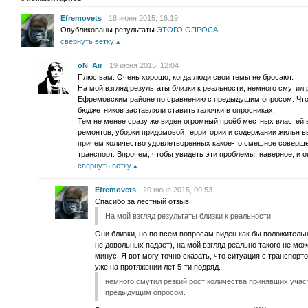
Efremovets
18 июня 2015, 16:19
Опубликованы результаты
ЭТОГО ОПРОСА
свернуть ветку
oN_Air
19 июня 2015, 12:04
Плюс вам. Очень хорошо, когда люди свои темы не бросают.
На мой взгляд результаты близки к реальности, немного смутил
Ефремовским районе по сравнению с предыдущим опросом. Что н
бюджетников заставляли ставить галочки в опросниках.
Тем не менее сразу же виден огромный проёб местных властей 
ремонтов, уборки придомовой территории и содержании жилья в
причем количество удовлетворенных какое-то смешное соверше
транспорт. Впрочем, чтобы увидеть эти проблемы, наверное, и о
свернуть ветку
Efremovets
20 июня 2015, 00:53
Спасибо за лестный отзыв.
На мой взгляд результаты близки к реальности
Они близки, но по всем вопросам виден как бы положитель
не довольных падает), на мой взгляд реально такого не може
минус. Я вот могу точно сказать, что ситуация с транспорт
уже на протяжении лет 5-ти подряд.
немного смутил резкий рост количества принявших уча
предыдущим опросом.