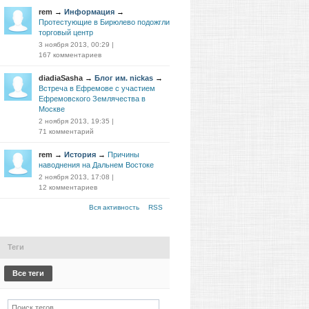
rem
→
Информация
→
Протестующие в Бирюлево подожгли
торговый центр
3 ноября 2013, 00:29
|
167 комментариев
diadiaSasha
→
Блог им. nickas
→
Встреча в Ефремове с участием
Ефремовского Землячества в
Москве
2 ноября 2013, 19:35
|
71 комментарий
rem
→
История
→
Причины
наводнения на Дальнем Востоке
2 ноября 2013, 17:08
|
12 комментариев
Вся активность
RSS
Теги
Все теги