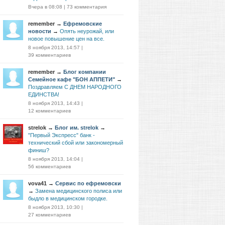
Вчера в 08:08
|
73 комментария
remember
→
Ефремовские
новости
→
Опять неурожай, или
новое повышение цен на все.
8 ноября 2013, 14:57
|
39 комментариев
remember
→
Блог компании
Семейное кафе "БОН АППЕТИ"
→
Поздравляем С ДНЕМ НАРОДНОГО
ЕДИНСТВА!
8 ноября 2013, 14:43
|
12 комментариев
strelok
→
Блог им. strelok
→
"Первый Экспресс" банк -
технический сбой или закономерный
финиш?
8 ноября 2013, 14:04
|
56 комментариев
vova41
→
Сервис по ефремовски
→
Замена медицинского полиса или
быдло в медицинском городке.
8 ноября 2013, 10:30
|
27 комментариев