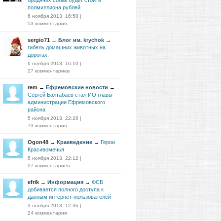
бродячих собак будет стоить
полмиллиона рублей.
6 ноября 2013, 16:58
|
53 комментария
sergio71
→
Блог им. krychok
→
гибель домашних животных на
дорогах.
6 ноября 2013, 16:10
|
27 комментариев
rem
→
Ефремовские новости
→
Сергей Балтабаев стал ИО главы
администрации Ефремовского
района
5 ноября 2013, 22:26
|
73 комментария
Ogon48
→
Краеведение
→
Герои
Красивомечья
5 ноября 2013, 22:12
|
27 комментариев
efrik
→
Информация
→
ФСБ
добивается полного доступа к
данным интернет-пользователей
3 ноября 2013, 12:36
|
24 комментария