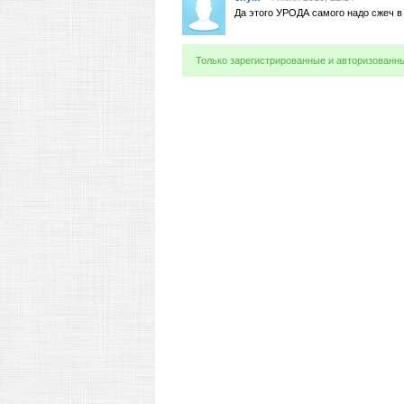
Да этого УРОДА самого надо сжеч в 
Только зарегистрированные и авторизованн