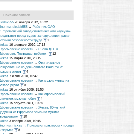
Похожие записи
sledak555
28 ноября 2012, 16:22
Блог им. sledak555
→
Работник ОАО
«Ефремовский завод синтетического каучука»
предстанет перед судом за нарушение правил
техники безопасности труда
1
nickas
16 февраля 2010, 17:13
Ефремовские новости
→
Снова ДТП в
Ефремове. Пострадал ребенок.
12
nickas
15 марта 2010, 23:15
Ефремовские новости
→
Оригинальное
поздравление на день святого Валентина:
ножом в живот
4
nickas
7 июня 2010, 10:47
Ефремовские новости
→
Как мужик куртку на
базаре украл
0
nickas
16 октября 2009, 15:53
Ефремовские новости
→
Как ефремовский
школьник мужика побил
4
nickas
15 августа 2011, 10:35
Ефремовские новости
→
Жесть: 80-летний
дедушка из Ефремова замочил мужика
гвоздодером
10
nickas
3 ноября 2009, 10:45
Блог им. nickas
→
Пригрозил трактором - посиди
в тюрьме
8