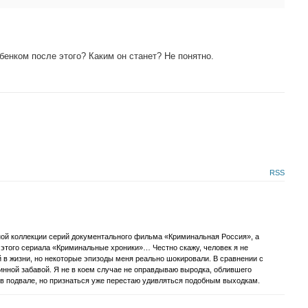
бенком после этого? Каким он станет? Не понятно.
RSS
ной коллекции серий документального фильма «Криминальная Россия», а
 этого сериала «Криминальные хроники»… Честно скажу, человек я не
в жизни, но некоторые эпизоды меня реально шокировали. В сравнении с
нной забавой. Я не в коем случае не оправдываю выродка, облившего
 в подвале, но признаться уже перестаю удивляться подобным выходкам.