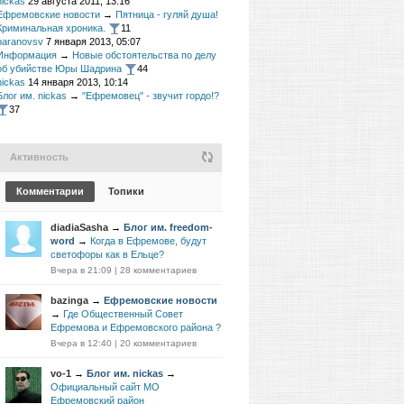
nickas
29 августа 2011, 13:16
Ефремовские новости
→
Пятница - гуляй душа!
Криминальная хроника.
11
baranovsv
7 января 2013, 05:07
Информация
→
Новые обстоятельства по делу
об убийстве Юры Шадрина
44
nickas
14 января 2013, 10:14
Блог им. nickas
→
"Ефремовец" - звучит гордо!?
37
Активность
Комментарии
Топики
diadiaSasha
→
Блог им. freedom-
word
→
Когда в Ефремове, будут
светофоры как в Ельце?
Вчера в 21:09
|
28 комментариев
bazinga
→
Ефремовские новости
→
Где Общественный Совет
Ефремова и Ефремовского района ?
Вчера в 12:40
|
20 комментариев
vo-1
→
Блог им. nickas
→
Официальный сайт МО
Ефремовский район