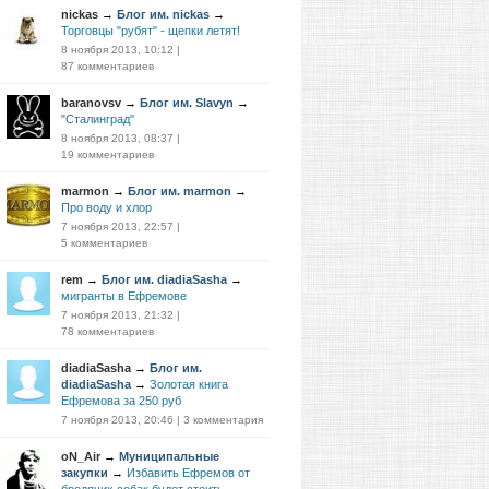
nickas
→
Блог им. nickas
→
Торговцы "рубят" - щепки летят!
8 ноября 2013, 10:12
|
87 комментариев
baranovsv
→
Блог им. Slavyn
→
"Сталинград"
8 ноября 2013, 08:37
|
19 комментариев
marmon
→
Блог им. marmon
→
Про воду и хлор
7 ноября 2013, 22:57
|
5 комментариев
rem
→
Блог им. diadiaSasha
→
мигранты в Ефремове
7 ноября 2013, 21:32
|
78 комментариев
diadiaSasha
→
Блог им.
diadiaSasha
→
Золотая книга
Ефремова за 250 руб
7 ноября 2013, 20:46
|
3 комментария
oN_Air
→
Муниципальные
закупки
→
Избавить Ефремов от