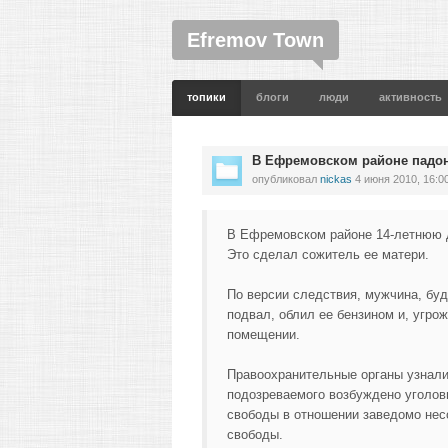
Efremov Town
топики
блоги
люди
активность
В Ефремовском районе падон
опубликовал
nickas
4 июня 2010, 16:0
В Ефремовском районе 14-летнюю д
Это сделал сожитель ее матери.
По версии следствия, мужчина, буд
подвал, облил ее бензином и, угро
помещении.
Правоохранительные органы узнали
подозреваемого возбуждено уголовн
свободы в отношении заведомо несо
свободы.