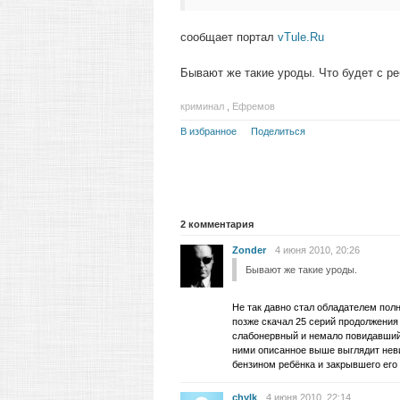
сообщает портал
vTule.Ru
Бывают же такие уроды. Что будет с ре
криминал
,
Ефремов
В избранное
Поделиться
2
комментария
Zonder
4 июня 2010, 20:26
Бывают же такие уроды.
Не так давно стал обладателем пол
позже скачал 25 серий продолжения
слабонервный и немало повидавший 
ними описанное выше выглядит неви
бензином ребёнка и закрывшего его
chylk
4 июня 2010, 22:14