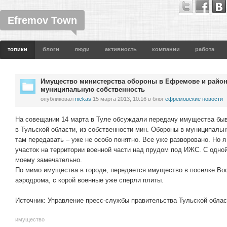
Efremov Town
топики
блоги
люди
активность
компании
работа
Имущество министерства обороны в Ефремове и районе
муниципальную собственность
опубликовал
nickas
15 марта 2013, 10:16
в блог
ефремовские новости
На совещании 14 марта в Туле обсуждали передачу имущества бы
в Тульской области, из собственности мин. Обороны в муниципальн
там передавать – уже не особо понятно. Все уже разворовано. Но я
участок на территории военной части над прудом под ИЖС. С одной
моему замечательно.
По мимо имущества в городе, передается имущество в поселке Вос
аэродрома, с корой военные уже сперли плиты.
Источник: Управление пресс-службы правительства Тульской облас
имущество