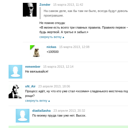
Zonder
15 марта 2013, 11:42
На самом деле, как бы там ни было, всегда будут довол
проигравшие.
Не помню откуда:
«В жизни есть всего три главных правила. Правило первое 
будь жертвой. А третье я забыл.»
свернуть ветку
nickas
15 марта 2013, 12:08
+100500
remember
15 марта 2013, 12:14
Не ввязывайся!
oN_Air
23 апреля 2013, 18:06
Процесс идёт, ну что кто уже стал «хозяин» сладенького местечка по
рощи?
свернуть ветку
diadiaSasha
23 апреля 2013, 20:32
По моему пруда там уже нет. Высох.