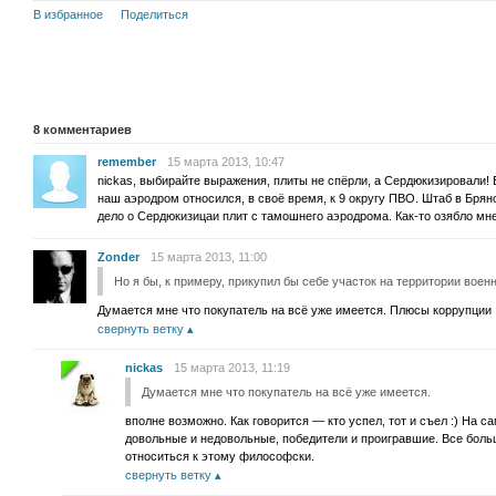
В избранное
Поделиться
8
комментариев
remember
15 марта 2013, 10:47
nickas, выбирайте выражения, плиты не спёрли, а Сердюкизировали! 
наш аэродром относился, в своё время, к 9 округу ПВО. Штаб в Брянс
дело о Сердюкизицаи плит с тамошнего аэродрома. Как-то озябло мне.
Zonder
15 марта 2013, 11:00
Но я бы, к примеру, прикупил бы себе участок на территории вое
Думается мне что покупатель на всё уже имеется. Плюсы коррупции 
свернуть ветку
nickas
15 марта 2013, 11:19
Думается мне что покупатель на всё уже имеется.
вполне возможно. Как говорится — кто успел, тот и съел :) На с
довольные и недовольные, победители и проигравшие. Все боль
относиться к этому философски.
свернуть ветку