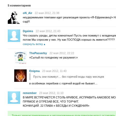
5
комментариев
oN_Air
22 мая 2012, 21:38
неудержимыми темпами идет реализация проекта «Я-Ефремовец!» На
сад!!!
Dgeims
22 мая 2012, 21:43
Что сказать уроды, дятлы комнатные! Пусть они поживут с младенцем
потом Мы спросим у них. Ну как ГОСПОДА хорошо ль живется?????
свернуть ветку
ThePasserby
22 мая 2012, 22:22
«Сытый по голодному не разумеет.»
Enigma
23 мая 2012, 11:40
Пусть они поживут… без горячей воды пару месяцев
в особняках перебоев с горячей водой не бывает…
remember
23 мая 2012, 11:10
В МИРЕ ВСТРЕЧАЕТСЯ СТОЛЬ КРИВОЕ, ИСПРАВИТЬ КАКОВОЕ М
ПРЯМОЕ И ОТРЕЗАВ ВСЕ, ЧТО ТОРЧИТ.
КОНФУЦИЙ. 22 ГЛАВА « БЕСЕДЫ И СУЖДЕНИЯ»
Только зарегистрированные и авторизованные пользователи могут оставлять