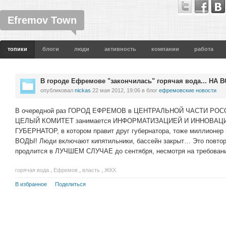
Efremov Town
топики
блоги
люди
активность
компании
работа
В городе Ефремове "закончилась" горячая вода... НА 
опубликовал
nickas
22 мая 2012, 19:06
в блог
ефремовские новости
В очередной раз ГОРОД ЕФРЕМОВ в ЦЕНТРАЛЬНОЙ ЧАСТИ РОСС
ЦЕЛЫЙ КОМИТЕТ занимается ИНФОРМАТИЗАЦИЕЙ И ИННОВАЦИЯМ
ГУБЕРНАТОР, в котором правит друг губернатора, тоже миллион
ВОДЫ! Люди включают кипятильники, бассейн закрыт… Это повторя
продлится в ЛУЧШЕМ СЛУЧАЕ до сентября, несмотря на требовани
горячая вода
,
Ефремов
,
власть
,
ЖКХ
В избранное
Поделиться