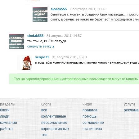
sledak555
1 сентября 2011, 11:06
были еще с момента создания биохимзавода..., просто
скоту, а сейчас ее никто не берет вот и проходится сл
sledak555
31 августа 2011, 14:57
так точно, ВСЁ!!! от туда.
свернуть ветку
sergio71
31 августа 2011, 15:01
масштабы конечно впечатляют, можно много «вкусняшек» туда с
Только зарегистрированные и авторизованные пользователи могут оставлять
разделы
блоги
инфо
услуги
блоги
все
правила
реклама
люди
коллективные
помощь
компании
персональные
соглашение
работа
корпоративные
статистика
топ