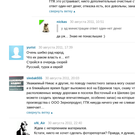
ГПК это устраивает, никто дополнительные очистные с
ответ один-нет денег, отмазка есть, все довольны, зан
свернуть ветку
nickas
30 августа 2011, 10:51
у ад министрации ответ один-нет денег
да уж… Знаю не понаслышке :)
yurist
30 августа 2011, 17:39
Очень шибко рад народ,
Что их раком власть е… ет!
Стройся в очередь скорей
Русский, турок и еврей!
sledak555
30 августа 2011, 20:03
Уважаемый Никас и другие, по поводу гнилостного запаха могу сказа
и в ближайшее время будет выложено всё на Ефремов таун, скажу чт
расположенных между дорогами в поселок Восточный и в Шилово (ро
можете сходить зрелище впечатляющее, особенно запах) на которые
производства с ООО Зернопродукт, ГПК никуда ничего уже не сливает
замечает…
свернуть ветку
oN_Air
30 августа 2011, 22:40
Ждем с нетерпением материалов.
Кстати, никто не хочет сделать фоторепортаж? Правда, я думаю