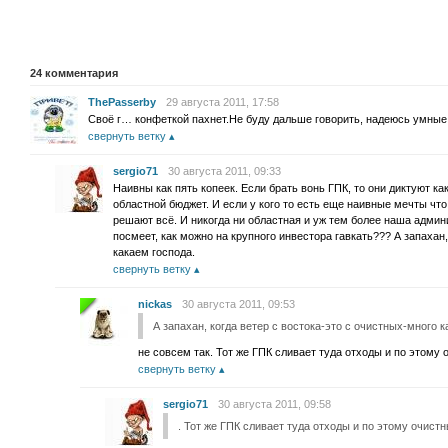
24
комментария
ThePasserby
29 августа 2011, 17:58
Своё г… конфеткой пахнет.Не буду дальше говорить, надеюсь умные
свернуть ветку
sergio71
30 августа 2011, 09:33
Наивны как пять копеек. Если брать вонь ГПК, то они диктуют как
областной бюджет. И если у кого то есть еще наивные мечты что 
решают всё. И никогда ни областная и уж тем более наша админ
посмеет, как можно на крупного инвестора гавкать??? А запахан,
какаем господа.
свернуть ветку
nickas
30 августа 2011, 09:53
А запахан, когда ветер с востока-это с очистных-много к
не совсем так. Тот же ГПК сливает туда отходы и по этому
свернуть ветку
sergio71
30 августа 2011, 09:58
. Тот же ГПК сливает туда отходы и по этому очист