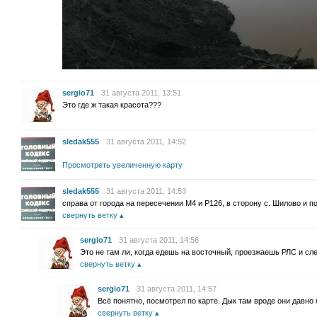
sergio71
31 августа 2011, 13:51
Это где ж такая красота???
sledak555
31 августа 2011, 14:52
Просмотреть увеличенную карту
sledak555
31 августа 2011, 14:53
справа от города на пересечении М4 и Р126, в сторону с. Шилово и п
свернуть ветку
sergio71
31 августа 2011, 14:56
Это не там ли, когда едешь на восточный, проезжаешь РЛС и сл
свернуть ветку
sergio71
31 августа 2011, 14:57
Всё понятно, посмотрел по карте. Дык там вроде они давно
свернуть ветку