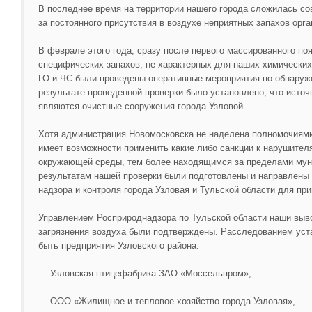
В последнее время на территории нашего города сложилась со
за постоянного присутствия в воздухе неприятных запахов орг
В феврале этого года, сразу после первого массированного поя
специфических запахов, не характерных для наших химических
ГО и ЧС были проведены оперативные мероприятия по обнаруже
результате проведенной проверки было установлено, что источ
являются очистные сооружения города Узловой.
Хотя администрация Новомосковска не наделена полномочиями 
имеет возможности применить какие либо санкции к нарушител
окружающей среды, тем более находящимся за пределами муни
результатам нашей проверки были подготовлены и направлены
надзора и контроля города Узловая и Тульской области для пр
Управлением Росприроднадзора по Тульской области наши выв
загрязнения воздуха были подтверждены. Расследованием уста
быть предприятия Узловского района:
— Узловская птицефабрика ЗАО «Моссельпром»,
— ООО «Жилищное и тепловое хозяйство города Узловая»,