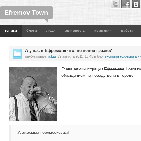
Efremov Town
топики
блоги
люди
активность
компании
работа
А у нас в Ефремове что, не воняет разве?
опубликовал
nickas
29 августа 2011, 16:45
в блог
экология ефремова и
Глава администрации
Ефремова
Новомос
обращением по поводу вони в городе:
Уважаемые новомосковцы!