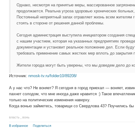
Однако, несмотря на принятые меры, массированное загрязнени
продолжается. Реальна угроза здоровью хронических больных,
Постоянный неприятный запах отравляет жизнь всем жителям г
стоять в стороне от решения данной проблемы.
Сегодня администрация выступила инициатором создания спе
с нашим участием, которая на указанных предприятиях провед
документации и установит реальное положение дел. Если буду
требовать применение самых жестких мер вплоть до закрытия 
Жители города могут быть уверены, что мы доведем дело до к
Источник:
nmosk-tv.ru/folder10/89208/
А у нас что? Не воняет? Я сегодня в город приехал — воняет, изв
пахнет солодом, что мне иногда даже нравится :) Такое впечатлени
только на политические изменения наверху.
Когда вонью займетесь, товарищи со Свердлова 43? Поучились бы 
власть
,
вонь
В избранное
Поделиться