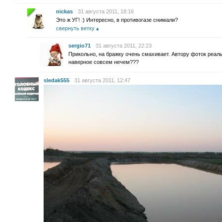
nickas
31 августа 2011, 18:16
Это ж УГ! :) Интересно, в противогазе снимали?
свернуть ветку
sergio71
31 августа 2011, 22:23
Прикольно, на бражку очень смахивает. Автору фоток реал
наверное совсем нечем???
sledak555
31 августа 2011, 12:47