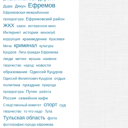
Ефремов
Дякун
Дудка
Ефремовская межрайонная
Ефремовский район
прокуратура
ЖКХ
закон
интересное кино
Интернет
история
киноклуб
краеведение
коррупция
Красивая
криминал
Меча
культура
Куцуров
Лига граждан Ефремова
люди
митинг
музыка
наивное
новости
творчество
народ
образование
Одиссей Куцуров
отдых
Одиссей Филиппович Куцуров
политика
праздник
природа
Путин
прокуратура
работа
Россия
семейное кафе
спорт
суд
Следственный комитет
творчество
то что надо
Тула
Тульская область
фото
фотографии города ефремова