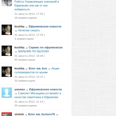
Работа Управляющих компаний в
Ефремове или как от них
избавиться.
31 августа 2013, 17:55
|
18 комментариев
koshka
→
Ефремовские новости
→
Нелепая смерть
31 августа 2013, 17:25
|
4 комментария
koshka
→
Сервис по ефремовски
→
МАЛЬЧИК ПО ВЫЗОВУ
31 августа 2013, 16:48
|
63 комментария
koshka
→
Блог им. bus
→
Акции
супермаркетов по ценам
31 августа 2013, 15:37
|
34 комментария
uxonos
→
Ефремовские новости
→
Самолет Мясищева установят в
качестве памятника в Ефремове
31 августа 2013, 11:13
|
35 комментариев
strelok
→
Блог им. borisov76
→