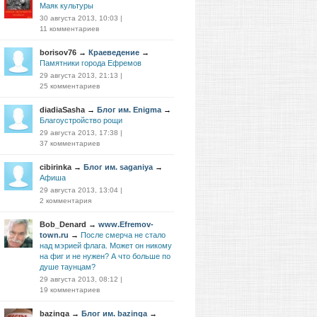
Маяк культуры
30 августа 2013, 10:03
|
11 комментариев
borisov76
→
Краеведение
→
Памятники города Ефремов
29 августа 2013, 21:13
|
25 комментариев
diadiaSasha
→
Блог им. Enigma
→
Благоустройство рощи
29 августа 2013, 17:38
|
37 комментариев
cibirinka
→
Блог им. saganiya
→
Афиша
29 августа 2013, 13:04
|
2 комментария
Bob_Denard
→
www.Efremov-
town.ru
→
После смерча не стало
над мэрией флага. Может он никому
на фиг и не нужен? А что больше по
душе таунцам?
29 августа 2013, 08:12
|
19 комментариев
bazinga
→
Блог им. bazinga
→