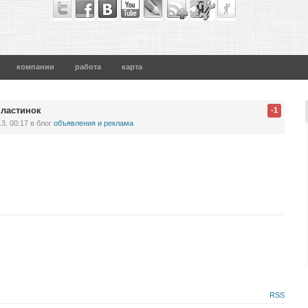
компании
работа
карта
пластинок
-1
3, 00:17
в блог
объявления и реклама
RSS