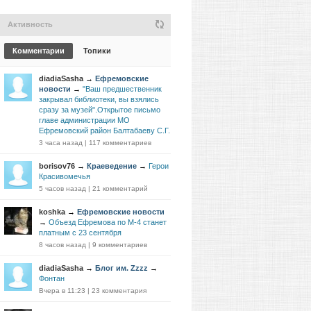
Активность
Комментарии
Топики
diadiaSasha
→
Ефремовские
новости
→
"Ваш предшественник
закрывал библиотеки, вы взялись
сразу за музей".Открытое письмо
главе администрации МО
Ефремовский район Балтабаеву С.Г.
3 часа назад
|
117 комментариев
borisov76
→
Краеведение
→
Герои
Красивомечья
5 часов назад
|
21 комментарий
koshka
→
Ефремовские новости
→
Объезд Ефремова по М-4 станет
платным с 23 сентября
8 часов назад
|
9 комментариев
diadiaSasha
→
Блог им. Zzzz
→
Фонтан
Вчера в 11:23
|
23 комментария