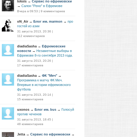
lokxis
→
Сервис по ефремовски
→
Салон "Рено" в Ефремове
Вчера в 09:53
|
9 комментариев
oN_Air
→
Блог им. marmon
→
про
гостей из азии
31 августа 2013, 20:36
|
112 комментариев
diadiaSasha
→
Ефремовские
новости
→
Незаметные выборы в
Ефремове 8-го сентября 2013 года.
31 августа 2013, 20:26
|
17 комментариев
diadiaSasha
→
ФК "Меч"
→
Программка к матчу ФК Меч.
Впервые в истории ефремовского
футбола
31 августа 2013, 20:14
|
15 комментариев
uxonos
→
Блог им. bus
→
Голосуй
против чеченов
31 августа 2013, 18:45
|
48 комментариев
Jetta
→
Сервис по ефремовски
→