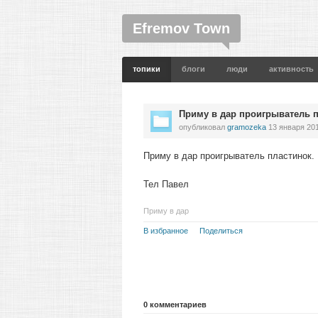
Efremov Town
топики
блоги
люди
активность
Приму в дар проигрыватель 
опубликовал
gramozeka
13 января 201
Приму в дар проигрыватель пластинок.
Тел Павел
Приму в дар
В избранное
Поделиться
0
комментариев