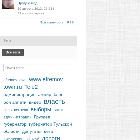
Продаю мёд.
29 августа 2013, 07:53
|
39 комментариев
Вся активность
RSS
Теги
Все теги
www.efremov-
efremov-town
town.ru
Tele2
администрация
ампир
блог
власть
бон аппети
видео
выборы
вонь
встреча
глава
Груздев
администрации
губернатор
губернатор Тульской
области
депутаты
дети
дороги
дискуссионный клуб