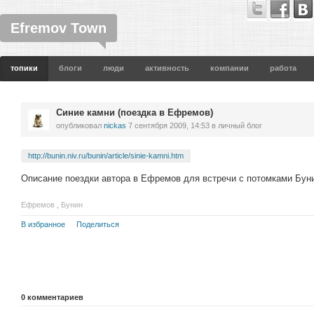
Efremov Town
топики
блоги
люди
активность
компании
работа
Синие камни (поездка в Ефремов)
опубликовал
nickas
7 сентября 2009, 14:53
в личный блог
http://bunin.niv.ru/bunin/article/sinie-kamni.htm
Описание поездки автора в Ефремов для встречи с потомками Бун
Ефремов
,
Бунин
В избранное
Поделиться
0
комментариев