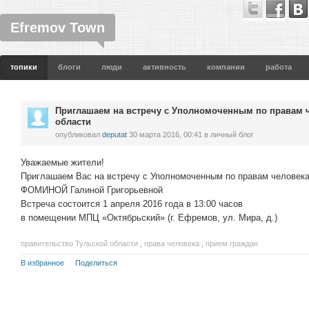
Efremov Town
топики
блоги
люди
активность
компании
работа
Приглашаем на встречу с Уполномоченным по правам ч
области
опубликовал
deputat
30 марта 2016, 00:41
в личный блог
Уважаемые жители!
Приглашаем Вас на встречу с Уполномоченным по правам человека
ФОМИНОЙ Галиной Григорьевной
Встреча состоится 1 апреля 2016 года в 13:00 часов
в помещении МПЦ «Октябрьский» (г. Ефремов, ул. Мира, д.)
правительство Тульской области
,
права человека
,
прием граждан
В избранное
Поделиться