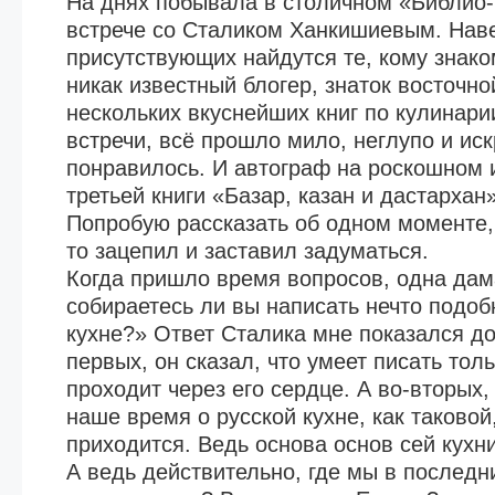
На днях побывала в столичном «Библио-
встрече со Сталиком Ханкишиевым. Нав
присутствующих найдутся те, кому знако
никак известный блогер, знаток восточно
нескольких вкуснейших книг по кулинарии
встречи, всё прошло мило, неглупо и ис
понравилось. И автограф на роскошном 
третьей книги «Базар, казан и дастархан
Попробую рассказать об одном моменте,
то зацепил и заставил задуматься.
Когда пришло время вопросов, одна дам
собираетесь ли вы написать нечто подоб
кухне?» Ответ Сталика мне показался д
первых, он сказал, что умеет писать толь
проходит через его сердце. А во-вторых, 
наше время о русской кухне, как таковой
приходится. Ведь основа основ сей кухн
А ведь действительно, где мы в последн