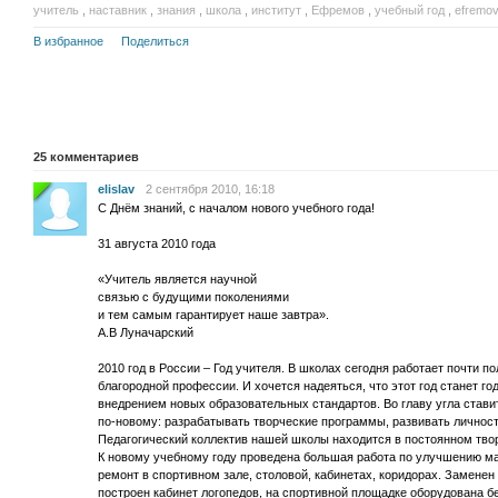
учитель
,
наставник
,
знания
,
школа
,
институт
,
Ефремов
,
учебный год
,
efremo
В избранное
Поделиться
25
комментариев
elislav
2 сентября 2010, 16:18
С Днём знаний, с началом нового учебного года!
31 августа 2010 года
«Учитель является научной
связью с будущими поколениями
и тем самым гарантирует наше завтра».
А.В Луначарский
2010 год в России – Год учителя. В школах сегодня работает почти 
благородной профессии. И хочется надеяться, что этот год станет г
внедрением новых образовательных стандартов. Во главу угла ставит
по-новому: разрабатывать творческие программы, развивать личност
Педагогический коллектив нашей школы находится в постоянном тво
К новому учебному году проведена большая работа по улучшению м
ремонт в спортивном зале, столовой, кабинетах, коридорах. Заменен
построен кабинет логопедов, на спортивной площадке оборудована б