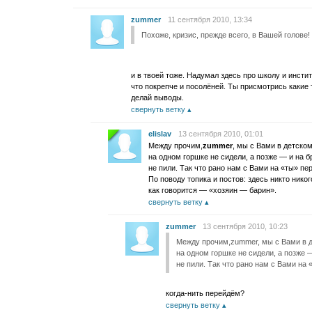
zummer
11 сентября 2010, 13:34
Похоже, кризис, прежде всего, в Вашей голове!
и в твоей тоже. Надумал здесь про школу и инстит
что покрепче и посолёней. Ты присмотрись какие
делай выводы.
свернуть ветку
elislav
13 сентября 2010, 01:01
Между прочим,
zummer
, мы с Вами в детско
на одном горшке не сидели, а позже — и на
не пили. Так что рано нам с Вами на «ты» пе
По поводу топика и постов: здесь никто никог
как говорится — «хозяин — барин».
свернуть ветку
zummer
13 сентября 2010, 10:23
Между прочим,zummer, мы с Вами в 
на одном горшке не сидели, а позже
не пили. Так что рано нам с Вами на 
когда-нить перейдём?
свернуть ветку