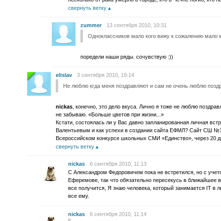
свернуть ветку
zummer
13 сентября 2010, 10:31
Одноклассников мало кого вижу к сожалению мало к
поредели наши ряды. сочувствую :))
elislav
3 сентября 2010, 19:14
Не люблю кгда меня поздравляют и сам не очень люблю позд
nickas
, конечно, это дело вкуса. Лично я тоже не люблю поздрав
не забываю. «Больше цветов при жизни...»
Кстати, состоялась ли у Вас давно запланированная личная вс
Валентьевым и как успехи в создании сайта ЕФМЛ? Сайт СШ №1 
Всероссийском конкурсе школьных СМИ «Единство», через 20 дн
свернуть ветку
nickas
6 сентября 2010, 11:13
С Александром Федоровичем пока не встретился, но с учет
Еферемове, так что обязательно пересекусь в ближайшее в
все получится, Я знаю человека, который занимается IT в 
все ему.
nickas
6 сентября 2010, 11:14