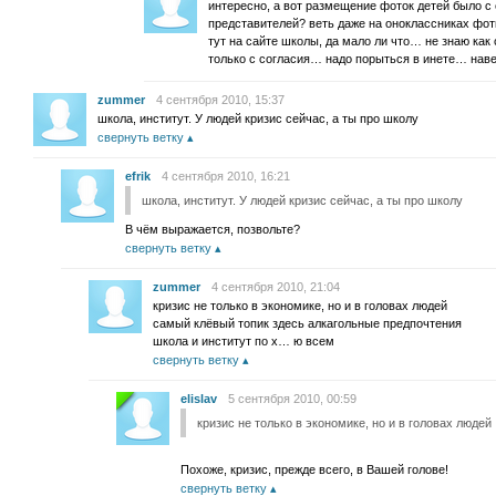
интересно, а вот размещение фоток детей было с
представителей? веть даже на оноклассниках фот
тут на сайте школы, да мало ли что… не знаю как 
только с согласия… надо порыться в инете… нав
zummer
4 сентября 2010, 15:37
школа, институт. У людей кризис сейчас, а ты про школу
свернуть ветку
efrik
4 сентября 2010, 16:21
школа, институт. У людей кризис сейчас, а ты про школу
В чём выражается, позвольте?
свернуть ветку
zummer
4 сентября 2010, 21:04
кризис не только в экономике, но и в головах людей
самый клёвый топик здесь алкагольные предпочтения
школа и институт по х… ю всем
свернуть ветку
elislav
5 сентября 2010, 00:59
кризис не только в экономике, но и в головах людей
Похоже, кризис, прежде всего, в Вашей голове!
свернуть ветку