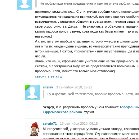
Не люблю кгда меня поздравляют и сам не очень люблю позд
примерно также думаю… С учителями вообще как-то после школ
руководитель не пришла на выпускной, поэтому про нее особо 
встречаемся, стараемся обзвонить всегда всех, печалит лишь т
своего достоинства. Да-да… Не знаю как это объяснить, вроде 
какого пафоса присутствует, хотя люди как были ни кем, так и о
наверное:)
А с институтом вообще отдельная история — если в школе одни и
лет и ты их каждый день видишь, то университетские преподават
а-то и меньше. Поэтом, «прикипать» к ним не успеваешь, да и н
что ли.
Жаль, что наши, ефремовские учителя еще не так продвинуты в 
скажем, в электронном виде их не представляется возможным, н
проблема. Хотя, может это только моя отговорка:)
свернуть ветку
elislav
3 сентября 2010, 19:22
ну а достать чей-то телефон, вообще проблема. Хотя, мо
Sergey
, м.б. разрешить проблему Вам поможет
Телефонны
Ефремовского района
. Удачи!
sergio71
13 сентября 2010, 09:15
Много учителей, у которых учился уехали отсюда, классног
переехала из этого города блин. Одноклассников мало кого
несколько от рака умерло в городе, кто в Чечне погиб, кто н