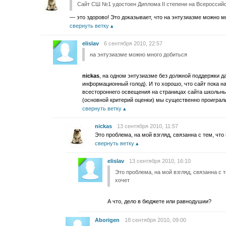
Сайт СШ №1 удостоен Диплома II степени на Всеросси
— это здорово! Это доказывает, что на энтузиазме можно м
свернуть ветку
elislav
6 сентября 2010, 22:57
на энтузиазме можно много добиться
nickas
, на одном энтузиазме без должной поддержки д
информационный голод). И то хорошо, что сайт пока на
всестороннего освещения на страницах сайта школьн
(основной критерий оценки) мы существенно проиграл
свернуть ветку
nickas
13 сентября 2010, 11:57
Это проблема, на мой взгляд, связанна с тем, что
свернуть ветку
elislav
13 сентября 2010, 16:10
Это проблема, на мой взгляд, связанна с т
хочет
А что, дело в бюджете или равнодушии?
Aborigen
18 сентября 2010, 09:00