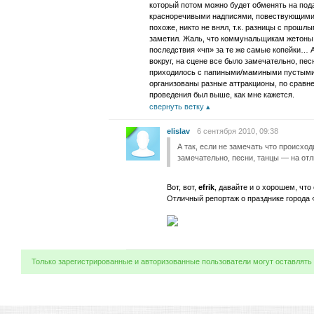
который потом можно будет обменять на под
красноречивыми надписями, повествующими о
похоже, никто не внял, т.к. разницы с прош
заметил. Жаль, что коммунальщикам жетоны 
последствия «чп» за те же самые копейки… А
вокруг, на сцене все было замечательно, пес
приходилось с папиными/мамиными пустыми 
организованы разные аттракционы, по срав
проведения был выше, как мне кажется.
свернуть ветку
elislav
6 сентября 2010, 09:38
А так, если не замечать что происход
замечательно, песни, танцы — на отл
Вот, вот,
efrik
, давайте и о хорошем, что
Отличный репортаж о празднике города
Только зарегистрированные и авторизованные пользователи могут оставлять