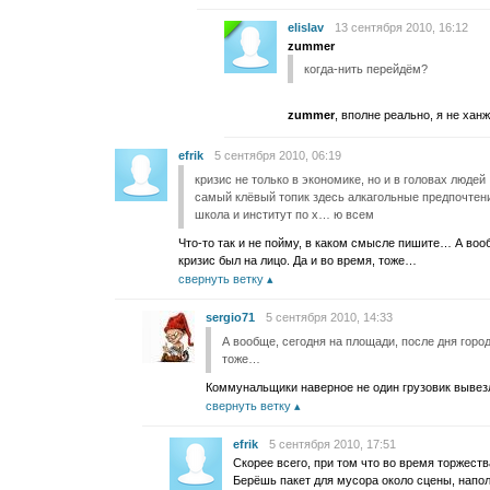
elislav
13 сентября 2010, 16:12
zummer
когда-нить перейдём?
zummer
, вполне реально, я не ханж
efrik
5 сентября 2010, 06:19
кризис не только в экономике, но и в головах людей
самый клёвый топик здесь алкагольные предпочтен
школа и институт по х… ю всем
Что-то так и не пойму, в каком смысле пишите… А вооб
кризис был на лицо. Да и во время, тоже…
свернуть ветку
sergio71
5 сентября 2010, 14:33
А вообще, сегодня на площади, после дня город
тоже…
Коммунальщики наверное не один грузовик вывез
свернуть ветку
efrik
5 сентября 2010, 17:51
Скорее всего, при том что во время торжест
Берёшь пакет для мусора около сцены, напол