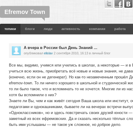
Efremov Town
топики
блоги
люди
активность
компании
работа
А вчера в России был День Знаний ...
опубликовал
elislav
2 сентября 2010, 16:13
в личный блог
Все мы, видимо, учимся или учились в школах, а некоторые — и в
учиться всю жизнь, приобретать всё новые и новые знания, не дав
(конечно, если он не дегенерат). Но как-то незамеченным прошёл Д
efremov-town. То ли ничего хорошего в школьной и студенческой жи
то ли было такое, что и вспоминать то не хочется. Многие ли из н
хотя бы вспомнили о них?
Знаете ли Вы, чем и как живёт сегодня Ваша школа или институт,
педагогами и однокашниками, бываете ли на вечерах встречи выпус
«Одноклассников», но и здесь повстречать своих друзей юности —
заметный из всех ефремовских. Да и сказать несколько тёплых сло
быть ими услышаны — не такое уж сложное, но доброе дело.