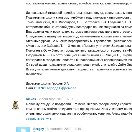
поставлены компьютерные столы, приобретены жалюзи, телевизор, ин
Для школьной столовой приобретена новая посуда, вокруг школы по
Подготовить школу к новому учебному году помогли наши спонсоры: Л
Томашпольский, Л.Н. Воронцова, С.Т. Балтабаев, В.А. Гладышев, Н.
«Ефремовский». Я от всей души благодарю наших меценатов за пом
Благодарны мы и родителям, которые приняли участие в подготовке 
Оглядываясь назад, мы видим год, наполненный яркими впечатлени
открытые уроки. Во многих мероприятиях мы добивались успеха: ре
«Моя семья» Зайцева Т. — 3 место, «Письмо учителю» Заздравнова 
Помогаева О. — 3место, городская выставка детского творчества «Ра
Поздняков А. — 1 место. Учащиеся нашей школы — Чащин Е., Ширинов
призёрами в городских, областных, всероссийских соревнованиях 
От всей души поздравляю учащихся, родителей, учителей с Днём Зна
Всем учителям желаю здоровья, творчества, терпения и успехов в в
личностей!
Директор школы Грошев В.А.
Сайт
СШ №1 города Ефремова
nickas
2 сентября 2010, 16:53
К своему стыду не поздравил… У меня, честно-говоря, склад характе
сам не очень люблю поздравлять с праздниками. Но к учителям сво
очень много для меня сделали, в особенности, конечно, Александр 
свернуть ветку
Sergey
3 сентября 2010, 13:19