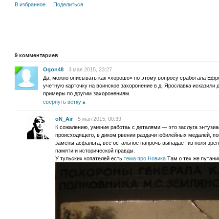
В избранное
Поделиться
9
комментариев
Ogon48
3 мая 2015, 23:27
Да, можно описывать как «хорошо» по этому вопросу сработала Ефр
учетную карточку на воинское захоронение в д. Ярославка исказили
примеры по другим захоронениям.
свернуть ветку
oN_Air
5 мая 2015, 00:39
К сожалению, умение работаь с деталями — это заслуга энтузи
происходящего, в диком рвении раздачи юбилейных медалей, п
замены асфальта, всё остальное напрочь выпадает из поля зрен
памяти и исторической правды.
У тульских копателей есть
тема про Новика
Там о тех же путани