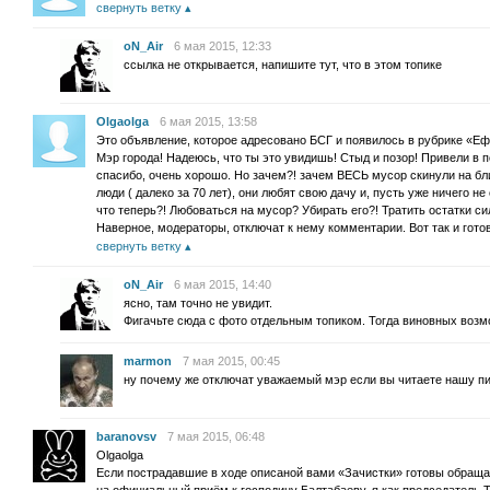
свернуть ветку
oN_Air
6 мая 2015, 12:33
ссылка не открывается, напишите тут, что в этом топике
Olgaolga
6 мая 2015, 13:58
Это объявление, которое адресовано БСГ и появилось в рубрике «
Мэр города! Надеюсь, что ты это увидишь! Стыд и позор! Привели в 
спасибо, очень хорошо. Но зачем?! зачем ВЕСЬ мусор скинули на б
люди ( далеко за 70 лет), они любят свою дачу и, пусть уже ничего не
что теперь?! Любоваться на мусор? Убирать его?! Тратить остатки с
Наверное, модераторы, отключат к нему комментарии. Вот так и гото
свернуть ветку
oN_Air
6 мая 2015, 14:40
ясно, там точно не увидит.
Фигачьте сюда с фото отдельным топиком. Тогда виновных возм
marmon
7 мая 2015, 00:45
ну почему же отключат уважаемый мэр если вы читаете нашу п
baranovsv
7 мая 2015, 06:48
Olgaolga
Если пострадавшие в ходе описаной вами «Зачистки» готовы обращат