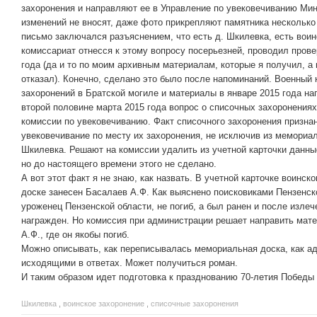
захоронения и направляют ее в Управление по увековечиванию Мин
изменений не вносят, даже фото прикрепляют памятника несколько 
письмо заключался разъяснением, что есть д. Шкилевка, есть вои
комиссариат отнесся к этому вопросу посерьезней, проводил прове
года (да и то по моим архивным материалам, которые я получил, 
отказал). Конечно, сделано это было после напоминаний. Военный
захоронений в Братской могиле и материалы в январе 2015 года на
второй половине марта 2015 года вопрос о списочных захоронения
комиссии по увековечиванию. Факт списочного захоронения призна
увековечивание по месту их захоронения, не исключив из мемориа
Шкилевка. Решают на комиссии удалить из учетной карточки данны
но до настоящего времени этого не сделано.
А вот этот факт я не знаю, как назвать. В учетной карточке воинск
доске занесен Басалаев А.Ф. Как выяснено поисковиками Пензенско
уроженец Пензенской области, не погиб, а был ранен и после излеч
награжден. Но комиссия при администрации решает направить мат
А.Ф., где он якобы погиб.
Можно описывать, как переписывалась мемориальная доска, как а
исходящими в ответах. Может получиться роман.
И таким образом идет подготовка к празднованию 70-летия Победы
Шкилевка
,
воинское захоронение
,
списочные захоронения