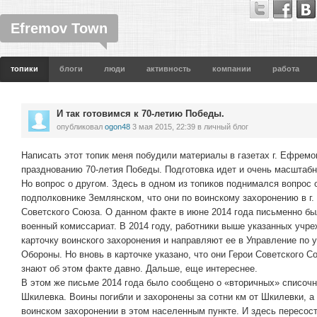
Efremov Town
топики
блоги
люди
активность
компании
работа
И так готовимся к 70-летию Победы.
опубликовал
ogon48
3 мая 2015, 22:39
в личный блог
Написать этот топик меня побудили материалы в газетах г. Ефремо
празднованию 70-летия Победы. Подготовка идет и очень масштабн
Но вопрос о другом. Здесь в одном из топиков поднимался вопрос 
подполковнике Землянском, что они по воинскому захоронению в г.
Советского Союза. О данном факте в июне 2014 года письменно б
военный комиссариат. В 2014 году, работники выше указанных учр
карточку воинского захоронения и направляют ее в Управление по
Обороны. Но вновь в карточке указано, что они Герои Советского С
знают об этом факте давно. Дальше, еще интереснее.
В этом же письме 2014 года было сообщено о «вторичных» списочн
Шкилевка. Воины погибли и захоронены за сотни км от Шкилевки, а
воинском захоронении в этом населенным пункте. И здесь пересос