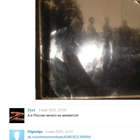
Zzzz
3 мая 2015, 23:55
А в России ничего не меняется!
Olgaolga
6 мая 2015, 11:47
ok.ru/yefremovmo/topic/63853521395904