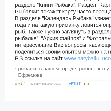
разделе ”Книги Рыбака”. Раздел ”Кар
Рыбалки” покажет карту часто посещ
В разделе ”Календарь Рыбака” узнает
года и на какую приманку ловится о
рыб. Также нужно заглянуть в раздел
рыбалке”, ”Архив файлов” и ”Фотоаль
интересующие Вас вопросы, касающи
поделиться своим опытом можно на 
P.S.ссылка на сайт
www.narybalku.uco
рыбалке в нашем городе
,
рыболовству 
Ефремове
+1
ARTIST
27 сентября 2009, 10:23
3
+3