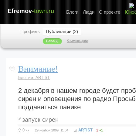
Efremov
-town.ru
Блоги
Люди
О проекте
Юнос
Профиль
Публикации (2)
Комментарии
Блог
(2)
Внимание!
Блог им. ARTIST
2 декабря в нашем городе будет про
сирен и оповещения по радио.Просьб
поддаваться панике
запуск сирен
0
ARTIST
29 ноября 2009, 11:04
1
+1