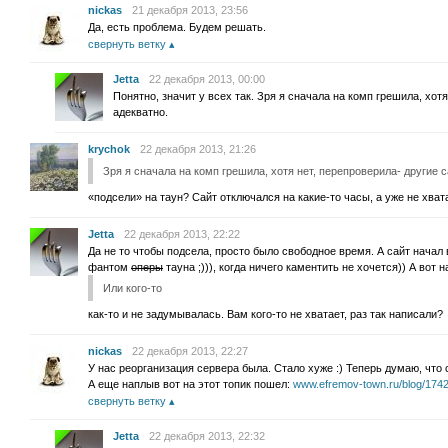
nickas
21 декабря 2013, 23:56
Да, есть проблема. Будем решать.
свернуть ветку
Jetta
22 декабря 2013, 00:00
Понятно, значит у всех так. Зря я сначала на комп грешила, хот
адекватно.
krychok
22 декабря 2013, 21:26
Зря я сначала на комп грешила, хотя нет, перепроверила- другие 
«подсели» на таун? Сайт отключался на какие-то часы, а уже не хвата
Jetta
22 декабря 2013, 22:22
Да не то чтобы подсела, просто было свободное время. А сайт начал 
фантом
оперы
тауна ;))), когда ничего каментить не хочется)) А вот 
Или кого-то
как-то и не задумывалась. Вам кого-то не хватает, раз так написали?
nickas
22 декабря 2013, 22:27
У нас реорганизация сервера была. Стало хуже :) Теперь думаю, что 
А еще наплыв вот на этот топик пошел:
www.efremov-town.ru/blog/1742
свернуть ветку
Jetta
22 декабря 2013, 22:32