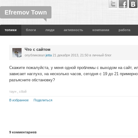
Efremov Town
топики
блоги
люди
активность
компании
работа
Что с сайтом
опубликовал
jetta
21 декабря 2013, 21:50
в личный блог
Скажите пожалуйста, у меня одной проблемы с выходом на сайт, ил
зависает наглухо, на несколько часов, сегодня с 19 до 21 примерн
разъясните обстановку?
таун
,
сбой
В избранное
Поделиться
9
комментариев