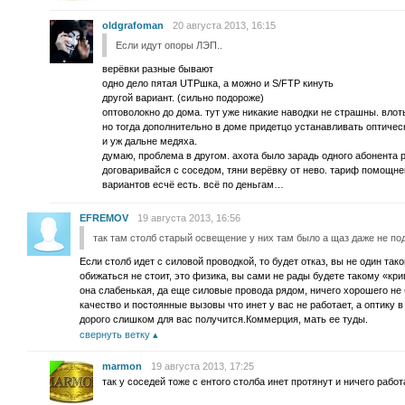
oldgrafoman
20 августа 2013, 16:15
Если идут опоры ЛЭП..
верёвки разные бывают
одно дело пятая UTPшка, а можно и S/FTP кинуть
другой вариант. (сильно подороже)
оптоволокно до дома. тут уже никакие наводки не страшны. влот
но тогда дополнительно в доме придетцо устанавливать оптичес
и уж дальне медяха.
думаю, проблема в другом. ахота было зарадь одного абонента 
договаривайся с соседом, тяни верёвку от нево. тариф помощне
вариантов есчё есть. всё по деньгам…
EFREMOV
19 августа 2013, 16:56
так там столб старый освещение у них там было а щаз даже не п
Если столб идет с силовой проводкой, то будет отказ, вы не один так
обижаться не стоит, это физика, вы сами не рады будете такому «крив
она слабенькая, да еще силовые провода рядом, ничего хорошего не 
качество и постоянные вызовы что инет у вас не работает, а оптику в
дорого слишком для вас получится.Коммерция, мать ее туды.
свернуть ветку
marmon
19 августа 2013, 17:25
так у соседей тоже с ентого столба инет протянут и ничего рабо