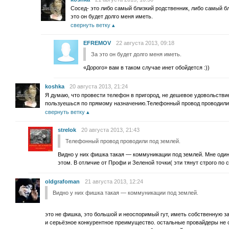
Сосед- это либо самый близкий родственник, либо самый бл
это он будет долго меня иметь.
свернуть ветку
EFREMOV
22 августа 2013, 09:18
За это он будет долго меня иметь.
«Дорого» вам в таком случае инет обойдется :))
koshka
20 августа 2013, 21:24
Я думаю, что провести телефон в пригород, не дешевое удовольствие
пользуешься по прямому назначению.Телефонный провод проводили
свернуть ветку
strelok
20 августа 2013, 21:43
Телефонный провод проводили под землей.
Видно у них фишка такая — коммуникации под землей. Мне один
этом. В отличие от Профи и Зеленой точки( эти тянут строго по 
oldgrafoman
21 августа 2013, 12:24
Видно у них фишка такая — коммуникации под землей.
это не фишка, это большой и неоспоримый гут, иметь собственную 
и серьёзное конкурентное преимущество. остальные провайдеры не 