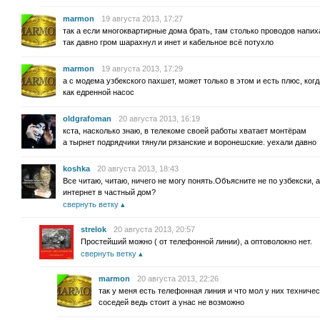
marmon
19 августа 2013, 17:27
так а если многоквартирные дома брать, там столько проводов напиха
так давно гром шарахнул и инет и кабельное всё потухло
marmon
19 августа 2013, 17:29
а с модема узбекского пахшет, может только в этом и есть плюс, ког
как едренной насос
oldgrafoman
20 августа 2013, 16:19
кста, насколько знаю, в телекоме своей работы хватает монтёрам
а тырнет подрядчики тянули рязанские и воронешские. уехали давно
koshka
20 августа 2013, 18:43
Все читаю, читаю, ничего не могу понять.Объясните не по узбекски, 
интернет в частный дом?
свернуть ветку
strelok
20 августа 2013, 20:57
Простейший можно ( от телефонной линии), а оптоволокно нет.
свернуть ветку
marmon
20 августа 2013, 22:26
так у меня есть телефонная линия и что мол у них техниче
соседей ведь стоит а унас не возможно