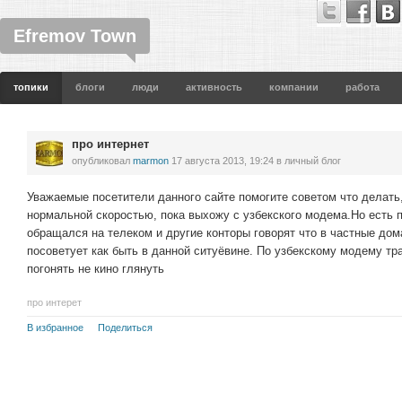
Efremov Town
топики
блоги
люди
активность
компании
работа
про интернет
опубликовал
marmon
17 августа 2013, 19:24
в личный блог
Уважаемые посетители данного сайте помогите советом что делать,
нормальной скоростью, пока выхожу с узбекского модема.Но есть 
обращался на телеком и другие конторы говорят что в частные дом
посоветует как быть в данной ситуёвине. По узбекскому модему тра
погонять не кино глянуть
про интерет
В избранное
Поделиться