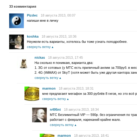
33
комментария
Pizdec
18 августа 2013, 00:07
напиши мне в личку
koshka
18 августа 2013, 10:36
Неужели есть варианты, хотелось бы тоже узнать поподробнее.
свернуть ветку
nickas
18 августа 2013, 17:45
На сколько я понимаю, варианта два:
1. 3G от сотовых (у МТС есть приличный анлим за 700руб. в мес
2. 4G (WiMAX) от SkyT (хотя может быть уже другая кантора зан
свернуть ветку
marmon
18 августа 2013, 18:31
мне предлагают мегафон за 300 рублёв 8 гигов, но это всё 
свернуть ветку
n495nt
18 августа 2013, 18:34
МТС Безлимитный VIP — 590р. без ограничения по траф
работает с февраля, нареканий крайне мало.
свернуть ветку
marmon
18 августа 2013, 18:41