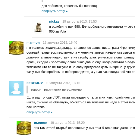
для чайников, хотелось бы перевод
свернуть ветку
nickas
19 августа 2013, 13:53
я ошибся. у них 590. Для мобильного интернета — это
900 за Yota
marmon
18 августа 2013, 18:40
я в телеком ходил раз двадцать наверное заявы писал раза 4-ре толк
соседей технически возможно, а у меня нет.потом начали ссылатся 
дополнительное надо ставить на столбу электрическом а они принад
брать, сходил к заботкину благо знаю давно ещё когда работал в вод
телекоме что то не так уже и на лапу предлогал дать ни хрена, у дру
так у них без проблемно всё проводится, а у нас как всегда всё что то
EFREMOV
19 августа 2013, 13:15
говорят технически не возможно
Если идут опоры ЛЭП, отказ оправдан, от эл.магнитных полей инет л
никак, физику не обмануть, обижаться на телеком не надо в этом моме
вас негатив.
свернуть ветку
marmon
19 августа 2013, 15:20
так там столб старый освещение у них там было а щаз даже не 