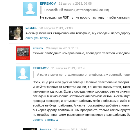
EFREMOV
21 августа 2013, 08:08
Простейший можно ( от телефонной линии)
Не всегда, про ЛЭП тут не просто так пишут чтобы языками
koshka
20 августа 2013, 21:00
А если у меня нет стационарного телефона, а у соседей, через дорог
свернуть ветку
strelok
20 августа 2013, 21:05
Сейчас свободных номеров полно, проведите телефон и заодно и
EFREMOV
21 августа 2013, 08:19
А если у меня нет стационарного телефона, а у соседей, чере
Эээх, еще раз и по русски отвечу. Наличие телефона не говорит
инет.Это зависит от качества линии, т.е. ее тех параметров, так
изоляции и т.д. и.т.п. Если у соседа линия хорошая, это не значи
отсюда и высказывание «техническая возможность». А если иде
провода проходят, инет может работать либо с обрывами, либо с
вообще не будет работать. А насчет соседей-попробуйте с ними 
вы через дорогу «соплю» к ним пробросите, только как вы будет
по столбам, при таком расстоянии-врятли инет у вас работать бу
свернуть ветку
koshka
21 августа 2013, 10:50