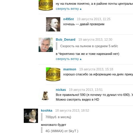
ну на пъяном понятно, а в районе почты централь
свернуть ветку
n495nt
19 августа 2013, 11:25
хочешь — давай проверим
Bob_Denard
19 августа 2013, 12:30
Скорость на пьяном в среднем 5 мб/с
в Чернятино так же и тоже нареканий нет)
свернуть ветку
marmon
19 августа 2013, 15:18
хорошо спасибо за иформацию на днях прик
nickas
19 августа 2013, 13:51
Все правильно! 590 (я почему-то думал что 690).
Можно смотреть видео в HD
koshka
18 августа 2013, 18:52
700руб. в месяц)
многовато будет
4G (WiMAX) от SkyT )