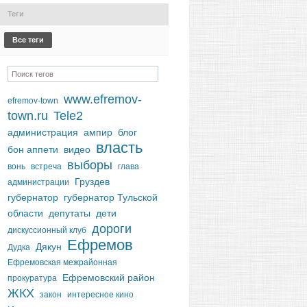
Теги
Все теги
www.efremov-
efremov-town
town.ru
Tele2
администрация
ампир
блог
власть
бон аппети
видео
выборы
вонь
встреча
глава
Груздев
администрации
губернатор
губернатор Тульской
области
депутаты
дети
дороги
дискуссионный клуб
Ефремов
Дякун
Дудка
Ефремовская межрайонная
Ефремовский район
прокуратура
ЖКХ
закон
интересное кино