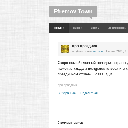
Efremov Town
топики
блоги
люди
активность
про праздник
опубликовал
marmon
31 июля 2013, 1
Скоро самый главный праздник страны
намечается.Да и поздравляю всех кто 
праздником страны.Слава ВДВ!!!
про праздник
В избранное
Поделиться
0
комментариев