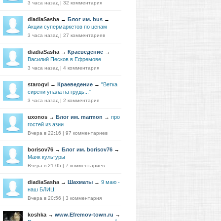
3 часа назад
|
32 комментария
diadiaSasha
→
Блог им. bus
→
Акции супермаркетов по ценам
3 часа назад
|
27 комментариев
diadiaSasha
→
Краеведение
→
Василий Песков в Ефремове
3 часа назад
|
4 комментария
starogvl
→
Краеведение
→
"Ветка
сирени упала на грудь..."
3 часа назад
|
2 комментария
uxonos
→
Блог им. marmon
→
про
гостей из азии
Вчера в 22:16
|
97 комментариев
borisov76
→
Блог им. borisov76
→
Маяк культуры
Вчера в 21:05
|
7 комментариев
diadiaSasha
→
Шахматы
→
9 маю -
наш БЛИЦ!
Вчера в 20:56
|
3 комментария
koshka
→
www.Efremov-town.ru
→