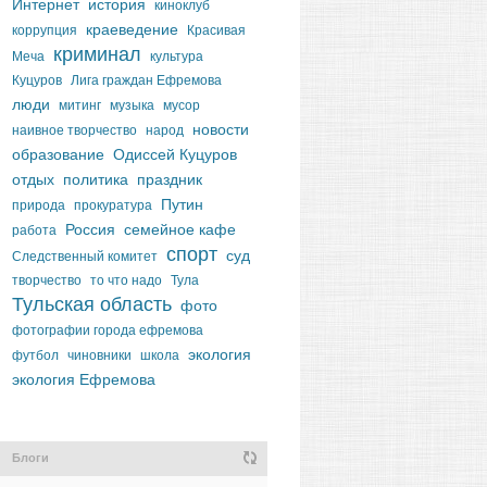
Интернет
история
киноклуб
краеведение
коррупция
Красивая
криминал
Меча
культура
Куцуров
Лига граждан Ефремова
люди
митинг
музыка
мусор
новости
наивное творчество
народ
образование
Одиссей Куцуров
отдых
политика
праздник
Путин
природа
прокуратура
Россия
семейное кафе
работа
спорт
суд
Следственный комитет
творчество
то что надо
Тула
Тульская область
фото
фотографии города ефремова
экология
футбол
чиновники
школа
экология Ефремова
Блоги