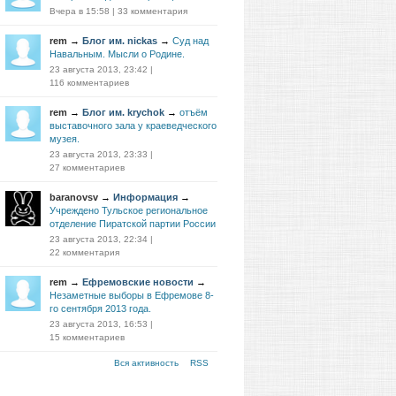
Вчера в 15:58
|
33 комментария
rem
→
Блог им. nickas
→
Суд над
Навальным. Мысли о Родине.
23 августа 2013, 23:42
|
116 комментариев
rem
→
Блог им. krychok
→
отъём
выставочного зала у краеведческого
музея.
23 августа 2013, 23:33
|
27 комментариев
baranovsv
→
Информация
→
Учреждено Тульское региональное
отделение Пиратской партии России
23 августа 2013, 22:34
|
22 комментария
rem
→
Ефремовские новости
→
Незаметные выборы в Ефремове 8-
го сентября 2013 года.
23 августа 2013, 16:53
|
15 комментариев
Вся активность
RSS