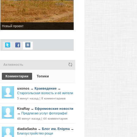
Новый проект
Активность
Комментарии
Топики
uxonos
→
Краеведение
→
Старогольская волость и её жители
5 минут назад
|
8 комментариев
KiraRay
→
Ефремовские новости
→
Предлагаю услуг фотографа!
48 минут назад
|
44 комментария
diadiaSasha
→
Блог им. Enigma
→
Благоустройство рощи