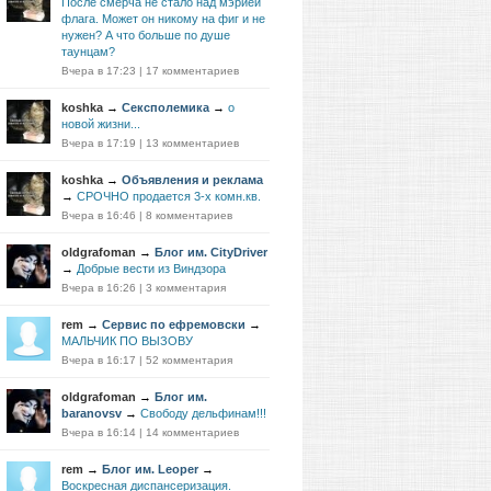
После смерча не стало над мэрией
флага. Может он никому на фиг и не
нужен? А что больше по душе
таунцам?
Вчера в 17:23
|
17 комментариев
koshka
→
Сексполемика
→
о
новой жизни...
Вчера в 17:19
|
13 комментариев
koshka
→
Объявления и реклама
→
СРОЧНО продается 3-х комн.кв.
Вчера в 16:46
|
8 комментариев
oldgrafoman
→
Блог им. CityDriver
→
Добрые вести из Виндзора
Вчера в 16:26
|
3 комментария
rem
→
Сервис по ефремовски
→
МАЛЬЧИК ПО ВЫЗОВУ
Вчера в 16:17
|
52 комментария
oldgrafoman
→
Блог им.
baranovsv
→
Свободу дельфинам!!!
Вчера в 16:14
|
14 комментариев
rem
→
Блог им. Leoper
→
Воскресная диспансеризация.