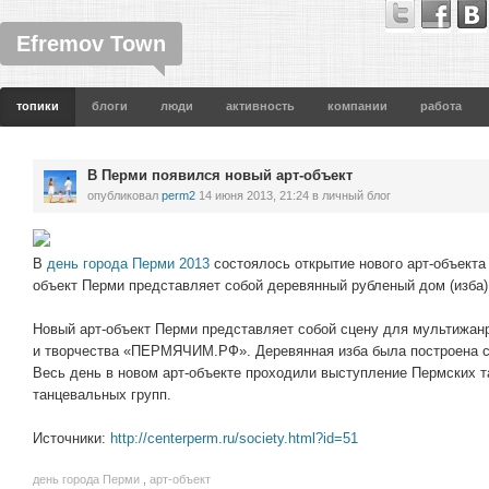
Efremov Town
топики
блоги
люди
активность
компании
работа
В Перми появился новый арт-объект
опубликовал
perm2
14 июня 2013, 21:24
в личный блог
В
день города Перми 2013
состоялось открытие нового арт-объекта 
объект Перми представляет собой деревянный рубленый дом (изба)
Новый арт-объект Перми представляет собой сцену для мультижанр
и творчества «ПЕРМЯЧИМ.РФ». Деревянная изба была построена с
Весь день в новом арт-объекте проходили выступление Пермских т
танцевальных групп.
Источники:
http://centerperm.ru/society.html?id=51
день города Перми
,
арт-объект