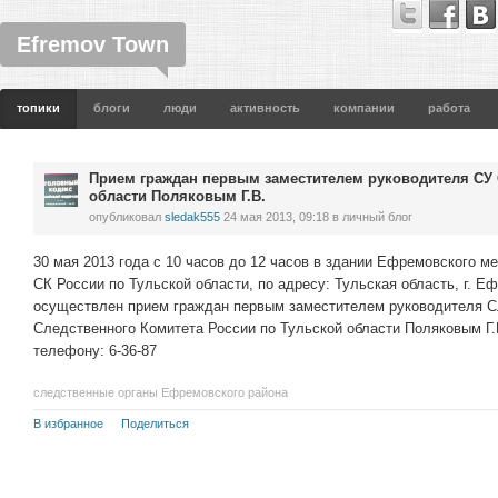
Efremov Town
топики
блоги
люди
активность
компании
работа
Прием граждан первым заместителем руководителя СУ 
области Поляковым Г.В.
опубликовал
sledak555
24 мая 2013, 09:18
в личный блог
30 мая 2013 года с 10 часов до 12 часов в здании Ефремовского м
СК России по Тульской области, по адресу: Тульская область, г. Е
осуществлен прием граждан первым заместителем руководителя С
Следственного Комитета России по Тульской области Поляковым Г.
телефону: 6-36-87
следственные органы Ефремовского района
В избранное
Поделиться