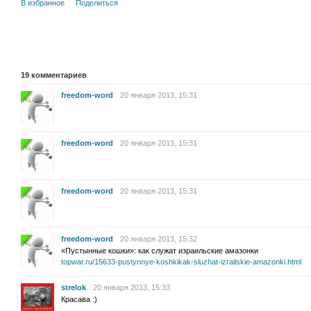
В избранное
Поделиться
19
комментариев
freedom-word
20 января 2013, 15:31
freedom-word
20 января 2013, 15:31
freedom-word
20 января 2013, 15:31
freedom-word
20 января 2013, 15:32
«Пустынные кошки»: как служат израильские амазонки
topwar.ru/15633-pustynnye-koshkikak-sluzhat-izrailskie-amazonki.html
strelok
20 января 2013, 15:33
Красава :)