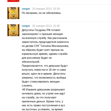
cergei
20 января 2013, 15:39
По желанию, но не обязаловка.
cergei
20 января 2013, 15:46
Депутаты Госдумы РФ готовят
законопроект о призыве женщин
на военную службу. Как рассказала
заместитель председателя комитета
по делам СНГ Татьяна Москалькова,
на образец будет взят призыв на
израильскую армию, однако служба
для россиянок будет не
обязательной.
Предполагается, что девушки будут
получать повестки в 18 лет и сами
решат, идти ли в армию. Депутаты
уверены, что возможность выбора
будет стимулировать женщин
служить.
«В Израиле девушкам разрешают
ночевать дома, но утром они идут
на службу, за что получают
приличные деньги. Кроме того, у
них есть право поступления в вуз
на льготных условиях, за время