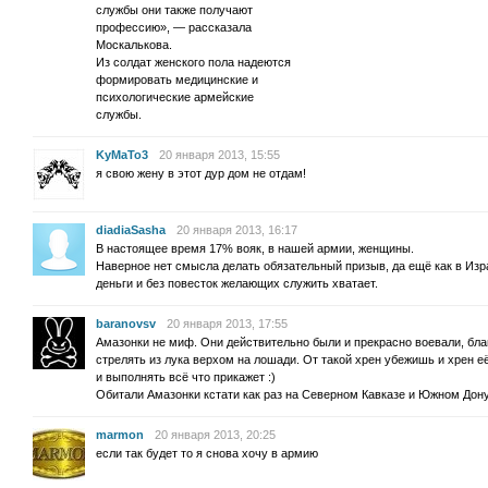
службы они также получают
профессию», — рассказала
Москалькова.
Из солдат женского пола надеются
формировать медицинские и
психологические армейские
службы.
KyMaTo3
20 января 2013, 15:55
я свою жену в этот дур дом не отдам!
diadiaSasha
20 января 2013, 16:17
В настоящее время 17% вояк, в нашей армии, женщины.
Наверное нет смысла делать обязательный призыв, да ещё как в Изр
деньги и без повесток желающих служить хватает.
baranovsv
20 января 2013, 17:55
Амазонки не миф. Они действительно были и прекрасно воевали, бла
стрелять из лука верхом на лошади. От такой хрен убежишь и хрен е
и выполнять всё что прикажет :)
Обитали Амазонки кстати как раз на Северном Кавказе и Южном Дону
marmon
20 января 2013, 20:25
если так будет то я снова хочу в армию