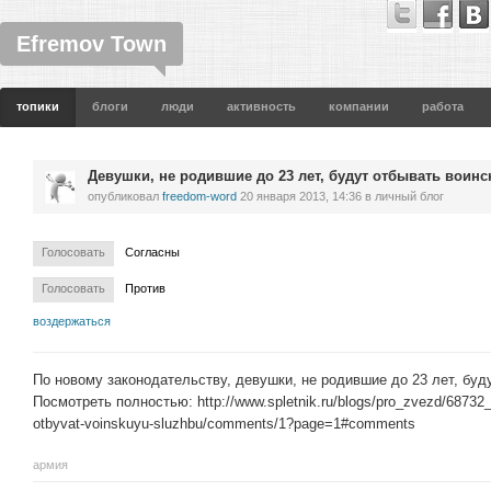
Efremov Town
топики
блоги
люди
активность
компании
работа
Девушки, не родившие до 23 лет, будут отбывать воин
опубликовал
freedom-word
20 января 2013, 14:36
в личный блог
Голосовать
Согласны
Голосовать
Против
воздержаться
По новому законодательству, девушки, не родившие до 23 лет, бу
Посмотреть полностью: http://www.spletnik.ru/blogs/pro_zvezd/68732_d
otbyvat-voinskuyu-sluzhbu/comments/1?page=1#comments
армия