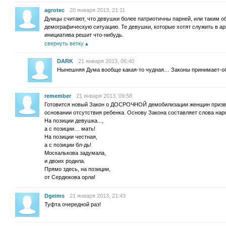
agrotec
20 января 2013, 21:11
Думцы считают, что девушки более патриотичны парней, или таким о
демографическую ситуацию. Те девушки, которые хотят служить в арми
инициатива решит что-нибудь.
свернуть ветку
DARK
21 января 2013, 06:40
Нынешняя Дума вообще какая-то чудная… Законы принимает-о
remember
21 января 2013, 09:58
Готовится новый Закон о ДОСРОЧНОЙ демобилизации женщин призв
основании отсутствия ребенка. Основу Закона составляет слова нар
На позиции девушка...,
а с позиции… мать!
На позиции честная,
а с позиции бл-дь!
Москалькова задумала,
и двоих родила.
Прямо здесь, на позиции,
от Сердюкова орла!
Dgeims
21 января 2013, 21:43
Туфта очередной раз!