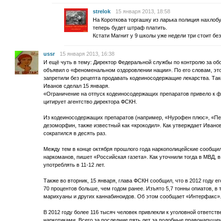
strelok
15 января 2013, 18:58
На Короткова торгашку из ларька полиция нахлобу
теперь будет штраф платить.
Кстати Магнит у 9 школы уже недели три стоит без
ussr
15 января 2013, 16:38
И ещё чуть в тему: Директор Федеральной службы по контролю за об
объявил о «феноменальном оздоровлении нации». По его словам, это 
запретили без рецепта продавать кодеиносодержащие лекарства. Так
Иванов сделал 15 января.
«Ограничение на отпуск кодеиносодержащих препаратов привело к 
цитирует агентство директора ФСКН.
Из кодеиносодержащих препаратов (например, «Нурофен плюс», «Пен
дезоморфин, также известный как «крокодил». Как утверждает Ивано
сократился в десять раз.
Между тем в конце октября прошлого года наркополицейские сообщил
наркоманов, пишет «Российская газета». Как уточнили тогда в МВД, 
употреблять в 11-12 лет.
Также во вторник, 15 января, глава ФСКН сообщил, что в 2012 году ег
70 процентов больше, чем годом ранее. Изъято 5,7 тонны опиатов, в т
марихуаны и других каннабиноидов. Об этом сообщает «Интерфакс»
В 2012 году более 116 тысяч человек привлекли к уголовной ответств
наркотиками. Всего за последние пять лет за подобные правонаруше