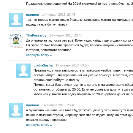
Прааавильноеее решение! На 101-й километр! (и пусть попрбуют до 2
marmon
14 января 2013, 23:45
так что теперь магнит возле 9 школы закрывать, магнит на микраше за
издадут как в бочку пёрнут
ThePasserby
14 января 2013, 23:48
Да очередная глупость это всё! Кому надо, найдут где угодно и когда 
От этого только больше травиться будут, палёной водкой и самогоном
История, вспомните прошлое.
свернуть ветку
diadiaSasha
15 января 2013, 09:58
Правильно, у кого зависимость от алкоголя необратимая, те найд
всегда найдёт. Эти ограничения им уже не помогут. А вот тем, к
ограничение пойдёт на пользу.
Помню, когда был студентом, то алкоголь в магазине около обща
остановках от общаги до 20:00. Если не успевали докупить до эт
кабак или у таксистов водку покупать по 20-25 рублей денег не б
marmon
14 января 2013, 23:48
а бухающих меньше не станет будут жрать денетурат и политуру и м
исконно пъющая страна, и прежде чем что то издать надо об этом дум
сколько народу передохло
свернуть ветку