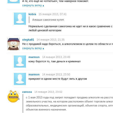
А те, кто ещё не «отпетые», тем наверное поможет.
свернуть ветку
kobra
15 января 2013, 07:41
Алкаши самогонки купят.
Нормально сделанная самогонка не идет ни в какое сравнение с 
любой ценовой категории
olegka81
14 января 2013, 21:35
Не с продажей надо бороться, а алкоголизмом в целом по области и
свернуть ветку
marmon
14 января 2013, 23:49
кому боротся то, там деньги и криминал
marmon
14 января 2013, 23:50
прикроют в одном месте будут лить в другом
zanoza
14 января 2013, 23:02
с 1 мая 2013 года под запрет попадает продажа алкоголя на расст
земельного участка, на котором расположен объект торговли алког
образовательных, медицинских организаций, объектов спорта, опт
объектов военного назначения.