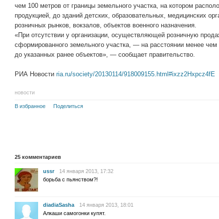
чем 100 метров от границы земельного участка, на котором распол
продукцией, до зданий детских, образовательных, медицинских орг
розничных рынков, вокзалов, объектов военного назначения.
«При отсутствии у организации, осуществляющей розничную прода
сформированного земельного участка, — на расстоянии менее чем 
до указанных ранее объектов», — сообщает правительство.
РИА Новости
ria.ru/society/20130114/918009155.html#ixzz2Hxpcz4fE
новости
В избранное
Поделиться
25
комментариев
ussr
14 января 2013, 17:32
борьба с пьянством?!
diadiaSasha
14 января 2013, 18:01
Алкаши самогонки купят.