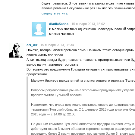
будут травиться. В «сетевых» магазинах может и не купить 
вполне реально.Покупали и не раз.Так что эти законы-очер
свернуть ветку
diadiaSasha
15 января 2013, 15:02
В мелких частных однозначно необходим полный запрет
мелких частных.
oN_Air
15 января 2013, 08:34
Похоже, возвращаются времена сэма: На каком этаже сегодня брать б
своего иметь про запас.
А так, выход всегда будет, таксисты таксисты приторговывают или буд
вынос начнут активнее торговать.
Вот только это предложение Груздева не нравится, просматривается 
предложении:
Малому бизнесу придется уйти с алкогольного рынка в Туль
Вопросы регулирования рынка алкогольной продукции обсуждалис
правительстве Тульской области.
Напомним, что вчера подписано постановление о дополнительных
территории Тульской области. С 1 февраля 2013 года алкоголь буде
2013 года — с 14.00 до 22.00.
По данным комитета Тульской области по предпринимательству и
действуют около 3 тысяч объектов торговли, которые реализуют ал
проведено более 2 тысяч проверок, составлено более 3 тысяч адм