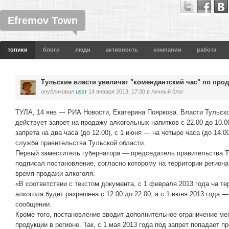
Efremov Town
топики
блоги
люди
активность
компании
работа
Тульские власти увеличат "комендантский час" по про
опубликовал
ussr
14 января 2013, 17:30
в личный блог
ТУЛА, 14 янв — РИА Новости, Екатерина Пояркова. Власти Тульско
действует запрет на продажу алкогольных напитков с 22.00 до 10.0
запрета на два часа (до 12.00), с 1 июня — на четыре часа (до 14.0
служба правительства Тульской области.
Первый заместитель губернатора — председатель правительства 
подписал постановление, согласно которому на территории регион
время продажи алкоголя.
«В соответствии с текстом документа, с 1 февраля 2013 года на т
алкоголя будет разрешена с 12.00 до 22.00, а с 1 июня 2013 года —
сообщении.
Кроме того, постановление вводит дополнительное ограничение ме
продукции в регионе. Так, с 1 мая 2013 года под запрет попадает 