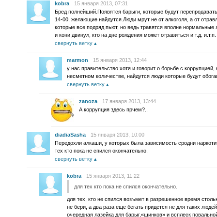
kobra
15 января 2013, 07:31
Бред полнейший.Появятся барыги, которые будут перепродавать 
14-00, желающие найдутся.Люди мрут не от алкоголя, а от отрав
которые все подряд пьют, но ведь травятся вполне нормальные 
и кони двинул, кто на дне рождения может отравиться и т.д. и.т.п
свернуть ветку
marmon
15 января 2013, 12:44
у нас правительство хотя и говорит о борьбе с коррупцией,
несметном количестве, найдутся люди которые будут обогащ
свернуть ветку
zanoza
17 января 2013, 13:44
А коррупция здесь прчем?..
diadiaSasha
15 января 2013, 10:00
Передохли алкаши, у которых была зависимость сродни наркотич
тех кто пока не спился окончательно.
свернуть ветку
kobra
15 января 2013, 11:22
для тех кто пока не спился окончательно.
для тех, кто не спился возъмет в разрешенное время стольк
не бери, а два раза еще бегать придется не для таких людей
очередная лазейка для барыг,«шинков» и всплеск повально