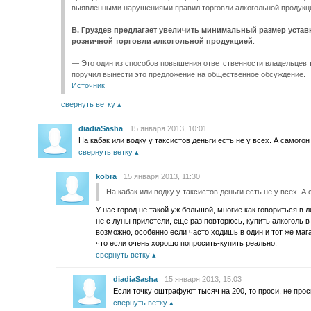
выявленными нарушениями правил торговли алкогольной продукц
В. Груздев предлагает увеличить минимальный размер устав
розничной торговли алкогольной продукцией
.
— Это один из способов повышения ответственности владельцев то
поручил вынести это предложение на общественное обсуждение.
Источник
свернуть ветку
diadiaSasha
15 января 2013, 10:01
На кабак или водку у таксистов деньги есть не у всех. А самогон
свернуть ветку
kobra
15 января 2013, 11:30
На кабак или водку у таксистов деньги есть не у всех. А
У нас город не такой уж большой, многие как говориться в 
не с луны прилетели, еще раз повторюсь, купить алкоголь в
возможно, особенно если часто ходишь в один и тот же маг
что если очень хорошо попросить-купить реально.
свернуть ветку
diadiaSasha
15 января 2013, 15:03
Если точку оштрафуют тысяч на 200, то проси, не прос
свернуть ветку