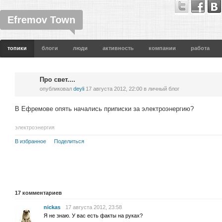
Efremov Town
топики
блоги
люди
активность
компании
работа
Про свет....
опубликовал
deyli
17 августа 2012, 22:00
в личный блог
В Ефремове опять начались приписки за электроэнергию?
электроэнергия
В избранное
Поделиться
17
комментариев
nickas
17 августа 2012, 23:58
Я не знаю. У вас есть факты на руках?