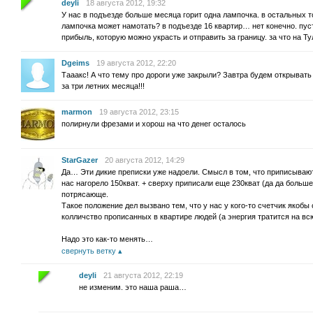
deyli
18 августа 2012, 19:32
У нас в подъезде больше месяца горит одна лампочка. в остальных т
лампочка может намотать? в подъезде 16 квартир… нет конечно. пусть
прибыль, которую можно украсть и отправить за границу. за что на 
Dgeims
19 августа 2012, 22:20
Тааакс! А что тему про дороги уже закрыли? Завтра будем открывать 
за три летних месяца!!!
marmon
19 августа 2012, 23:15
полирнули фрезами и хорош на что денег осталось
StarGazer
20 августа 2012, 14:29
Да… Эти дикие преписки уже надоели. Смысл в том, что приписываю
нас нагорело 150кват. + сверху приписали еще 230кват (да да больш
потрясающе.
Такое положение дел вызвано тем, что у нас у кого-то счетчик якобы 
колличство прописанных в квартире людей (а энергия тратится на вс
Надо это как-то менять…
свернуть ветку
deyli
21 августа 2012, 22:19
не изменим. это наша раша…