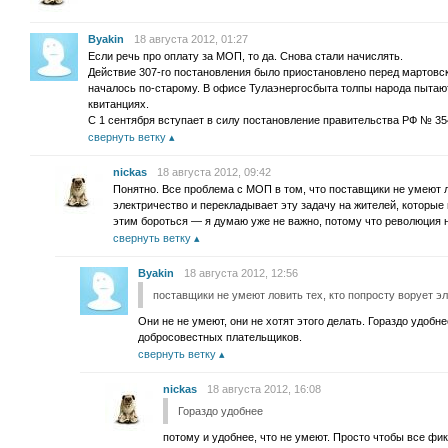
Byakin
18 августа 2012, 01:27
Если речь про оплату за МОП, то да. Снова стали начислять.
Действие 307-го постановления было приостановлено перед мартовс
началось по-старому. В офисе Тулаэнергосбыта толпы народа пытаю
квитанциях.
С 1 сентября вступает в силу постановление правительства РФ № 354
свернуть ветку
nickas
18 августа 2012, 09:42
Понятно. Все проблема с МОП в том, что поставщики не умеют л
электричество и перекладывает эту задачу на жителей, которые 
этим бороться — я думаю уже не важно, потому что революция не
свернуть ветку
Byakin
18 августа 2012, 12:56
поставщики не умеют ловить тех, кто попросту ворует э
Они не не умеют, они не хотят этого делать. Гораздо удобн
добросовестных плательщиков.
свернуть ветку
nickas
18 августа 2012, 16:08
Гораздо удобнее
потому и удобнее, что не умеют. Просто чтобы все фи