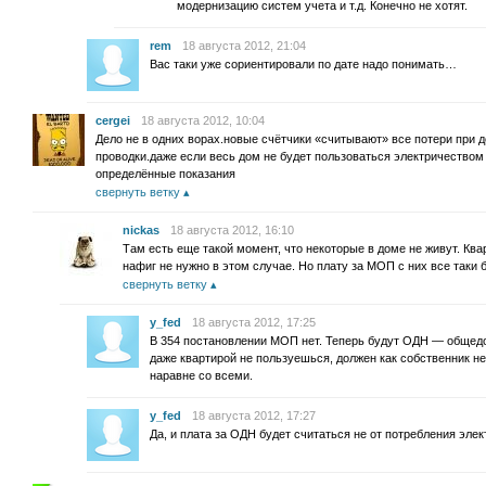
модернизацию систем учета и т.д. Конечно не хотят.
rem
18 августа 2012, 21:04
Вас таки уже сориентировали по дате надо понимать…
cergei
18 августа 2012, 10:04
Дело не в одних ворах.новые счётчики «считывают» все потери при 
проводки.даже если весь дом не будет пользоваться электричество
определённые показания
свернуть ветку
nickas
18 августа 2012, 16:10
Там есть еще такой момент, что некоторые в доме не живут. Ква
нафиг не нужно в этом случае. Но плату за МОП с них все таки 
свернуть ветку
y_fed
18 августа 2012, 17:25
В 354 постановлении МОП нет. Теперь будут ОДН — общед
даже квартирой не пользуешься, должен как собственник н
наравне со всеми.
y_fed
18 августа 2012, 17:27
Да, и плата за ОДН будет считаться не от потребления элек