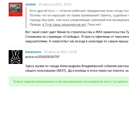
strelok
22 августа 2012, 10:12
Есть другой путь — отлично работают гражданские иски, когда сос
Потому что он нарушает их права проживания! Замечу, судебные 
гораздо быстрее, чем иски управляющих компаний или муниципал
Правда,
в Туле таких прецедентов нет
. Пока нет!
Вот такой совет дает Министр строительства и ЖКХ правительства 
Соловьева на страницах «Слободы». Я просто офигеваю от перспекти
нарушителями. А энергосбыт как всегда в шоколаде по самую крышу.
baranovsv
23 августа 2012, 23:25
proza.ru/2010/03/16/797
Здесь мужик из города Александрова Владимирской губернии рассказы
общего пользования (МОП). Да и вообще в итоге перестал платить за 
Только зарегистрированные и авторизованные пользователи могут оставлять