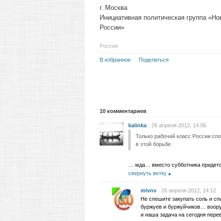
г. Москва
Инициативная политическая группа «Но
России»
Россия
В избранное
Поделиться
10
комментариев
kalinka
26 апреля 2012, 14:06
Только рабочий класс России сп
в этой борьбе.
… мда… вместо субботника придется
свернуть ветку
mlvnv
26 апреля 2012, 14:12
Не спешите закупать соль и с
буржуев и буржуйчиков… воору
и наша задача на сегодня пере