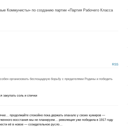
вые Коммунисты» по созданию партии «Партия Рабочего Класса
RSS
особен организовать беспощадную борьбу с предателями Родины и победить
 закупать соль и спички
пичке… продолжайте спокойно пока держать опахало у своих кумиров —
женного восстания мы не планируем… революция уже победила в 1917 году
вести её в новое — созидательное русло…