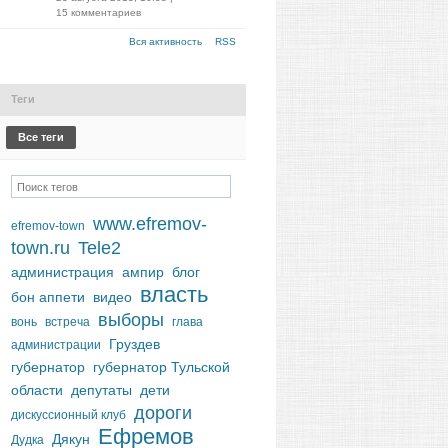
15 комментариев
Вся активность
RSS
Теги
Все теги
www.efremov-
efremov-town
town.ru
Tele2
администрация
ампир
блог
власть
бон аппети
видео
выборы
вонь
встреча
глава
Груздев
администрации
губернатор
губернатор Тульской
области
депутаты
дети
дороги
дискуссионный клуб
Ефремов
Дякун
Дудка