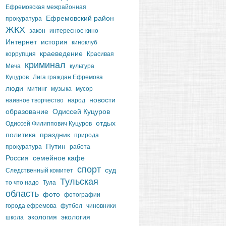
Ефремовская межрайонная
Ефремовский район
прокуратура
ЖКХ
закон
интересное кино
Интернет
история
киноклуб
краеведение
коррупция
Красивая
криминал
Меча
культура
Куцуров
Лига граждан Ефремова
люди
митинг
музыка
мусор
новости
наивное творчество
народ
образование
Одиссей Куцуров
отдых
Одиссей Филиппович Куцуров
политика
праздник
природа
Путин
прокуратура
работа
Россия
семейное кафе
спорт
суд
Следственный комитет
Тульская
то что надо
Тула
область
фото
фотографии
города ефремова
футбол
чиновники
экология
экология
школа