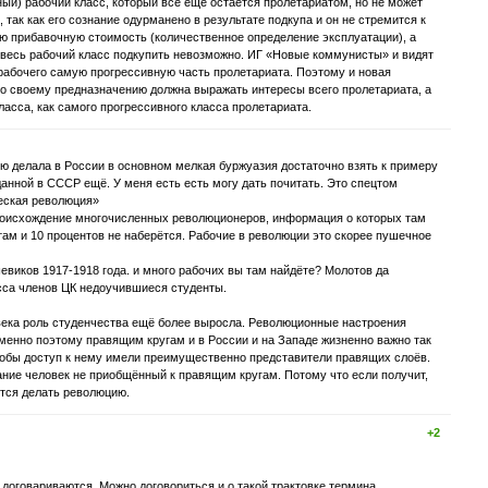
ый) рабочий класс, который все еще остается пролетариатом, но не может
 так как его сознание одурманено в результате подкупа и он не стремится к
ю прибавочную стоимость (количественное определение эксплуатации), а
 весь рабочий класс подкупить невозможно. ИГ «Новые коммунисты» и видят
 рабочего самую прогрессивную часть пролетариата. Поэтому и новая
по своему предназначению должна выражать интересы всего пролетариата, а
ласса, как самого прогрессивного класса пролетариата.
ию делала в России в основном мелкая буржуазия достаточно взять к примеру
данной в СССР ещё. У меня есть есть могу дать почитать. Это спецтом
еская революция»
роисхождение многочисленных революционеров, информация о которых там
там и 10 процентов не наберётся. Рабочие в революции это скорее пушечное
евиков 1917-1918 года. и много рабочих вы там найдёте? Молотов да
сса членов ЦК недоучившиеся студенты.
века роль студенчества ещё более выросла. Революционные настроения
менно поэтому правящим кругам и в России и на Западе жизненно важно так
тобы доступ к нему имели преимущественно представители правящих слоёв.
ние человек не приобщённый к правящим кругам. Потому что если получит,
ется делать революцию.
+2
х договариваются. Можно договориться и о такой трактовке термина