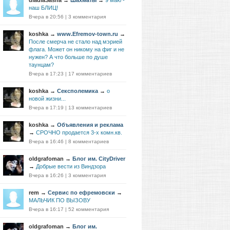
diadiaSasha
→
Шахматы
→
9 маю -
наш БЛИЦ!
Вчера в 20:56
|
3 комментария
koshka
→
www.Efremov-town.ru
→
После смерча не стало над мэрией
флага. Может он никому на фиг и не
нужен? А что больше по душе
таунцам?
Вчера в 17:23
|
17 комментариев
koshka
→
Сексполемика
→
о
новой жизни...
Вчера в 17:19
|
13 комментариев
koshka
→
Объявления и реклама
→
СРОЧНО продается 3-х комн.кв.
Вчера в 16:46
|
8 комментариев
oldgrafoman
→
Блог им. CityDriver
→
Добрые вести из Виндзора
Вчера в 16:26
|
3 комментария
rem
→
Сервис по ефремовски
→
МАЛЬЧИК ПО ВЫЗОВУ
Вчера в 16:17
|
52 комментария
oldgrafoman
→
Блог им.