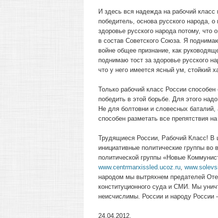
И здесь вся надежда на рабочий класс и
победитель, основа русского народа, о 
здоровье русского народа потому, что
в состав Советского Союза. Я поднимаю
войне общее признание, как руководящ
поднимаю тост за здоровье русского нар
что у него имеется ясный ум, стойкий х
Только рабочий класс России способен
победить в этой борьбе. Для этого над
Не для болтовни и словесных баталий, 
способен разметать все препятствия на
Трудящиеся России, Рабочий Класс! В 
инициативные политические группы во в
политической группы «Новые Коммунис
www.centrmarxissled.ucoz.ru
,
www.solevsi
народом мы вытряхнем предателей Отеч
конституционного суда и СМИ. Мы унич
неисчислимы. России и народу России 
24.04.2012.