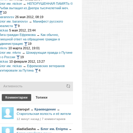
Блог им. nickon
→
НЕПОРУШЕННАЯ ПАМЯТЬ ©
Рыбак вытащил из Днепра тысячелетний меч.
10
baranovsv
26 мая 2012, 08:19
Блог им. baranovsv
→
Манифест русского
реалиста
9
nickas
5 мая 2012, 23:44
Лига граждан Ефремова
→
Как обычно,
смешной ответ на обращение граждан в
администрацию
19
mlvnv
10 марта 2012, 19:01
Блог им. mlvnv
→
Шокирующая правда о Путине
и о России
19
nickas
10 февраля 2012, 13:27
Блог им. nickas
→
Ефремовских ветеранов
агитировали за Путина
4
Активность
Комментарии
Топики
starogvl
→
Краеведение
→
Старогольская волость и её жители
12 минут назад
|
7 комментариев
diadiaSasha
→
Блог им. Enigma
→