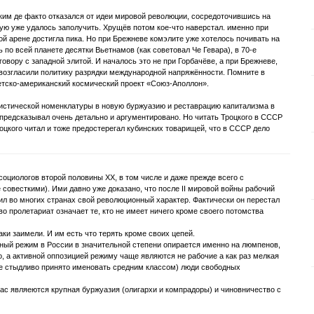
им де факто отказался от идеи мировой революции, сосредоточившись на
рую уже удалось заполучить. Хрущёв потом кое-что наверстал. именно при
 арене достигла пика. Но при Брежневе комэлите уже хотелось почивать на
ь по всей планете десятки Вьетнамов (как советовал Че Гевара), в 70-е
овору с западной элитой. И началось это не при Горбачёве, а при Брежневе,
возгласили политику разрядки международной напряжённости. Помните в
етско-американский космический проект «Союз-Аполлон».
истической номенклатуры в новую буржуазию и реставрацию капитализма в
 предсказывал очень детально и аргументировано. Но читать Троцкого в СССР
оцкого читал и тоже предостерегал кубинских товарищей, что в СССР дело
оциологов второй половины XX, в том числе и даже прежде всего с
совесткими). Ими давно уже доказано, что после II мировой войны рабочий
тил во многих странах свой революционный характер. Фактически он перестал
о пролетариат означает те, кто не имеет ничего кроме своего потомства
ки заимели. И им есть что терять кроме своих цепей.
ый режим в России в значительной степени опирается именно на люмпенов,
, а активной оппозицией режиму чаще являются не рабочие а как раз мелкая
че стыдливо принято именовать средним классом) люди свободных
ас являеются крупная буржуазия (олигархи и компрадоры) и чиновничество с