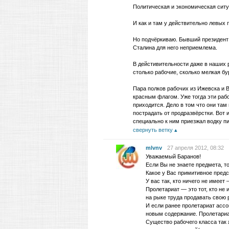
Политическая и экономическая ситу
И как и там у действительно левых
Но подчёркиваю. Бывший президент Б
Сталина для него неприемлема.
В дейстивительности даже в наших 
столько рабочие, сколько мелкая бу
Пара полков рабочих из Ижевска и В
красным флагом. Уже тогда эти раб
приходится. Дело в том что они там
пострадать от продразвёрстки. Вот 
специально к ним приезжал водку пи
свернуть ветку
mlvnv
27 апреля 2012, 08:32
Уважаемый Баранов!
Если Вы не знаете предмета, то
Какое у Вас примитивное предс
У вас так, кто ничего не имеет
Пролетариат — это тот, кто не
на рыке труда продавать свою 
И если ранее пролетариат ассо
новым содержание. Пролетариат
Существо рабочего класса так 