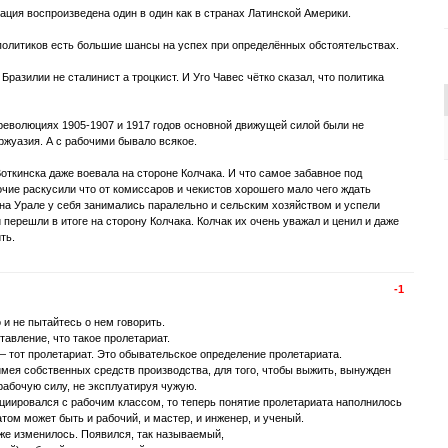
ация воспроизведена один в один как в странах Латинской Америки.
 политиков есть большие шансы на успех при определённых обстоятельствах.
разилии не сталинист а троцкист. И Уго Чавес чётко сказал, что политика
революциях 1905-1907 и 1917 годов основной движущей силой были не
ржуазия. А с рабочими бывало всякое.
откинска даже воевала на стороне Колчака. И что самое забавное под
очие раскусили что от комиссаров и чекистов хорошего мало чего ждать
 на Урале у себя занимались паралельно и сельским хозяйством и успели
и перешли в итоге на сторону Колчака. Колчак их очень уважал и ценил и даже
ть.
-1
 и не пытайтесь о нем говорить.
тавление, что такое пролетариат.
 — тот пролетариат. Это обывательское определение пролетариата.
 имея собственных средств производства, для того, чтобы выжить, вынужден
рабочую силу, не эксплуатируя чужую.
циировался с рабочим классом, то теперь понятие пролетариата наполнилось
ом может быть и рабочий, и мастер, и инженер, и ученый.
же изменилось. Появился, так называемый,