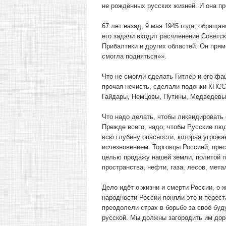
не рождённых русских жизней. И она п
67 лет назад, 9 мая 1945 года, обращая
его задачи входит расчленение Советск
Прибалтики и других областей. Он пря
смогла подняться»».
Что не смогли сделать Гитлер и его ф
прочая нечисть, сделали подонки КПСС
Гайдары, Немцовы, Путины, Медведевы,
Что надо делать, чтобы ликвидировать
Прежде всего, надо, чтобы Русские лю
всю глубину опасности, которая угрожа
исчезновением. Торговцы Россией, пре
целью продажу нашей земли, политой п
пространства, нефти, газа, лесов, мета
Дело идёт о жизни и смерти России, о 
народности России поняли это и перест
преодолели страх в борьбе за своё бу
русской. Мы должны загородить им дор