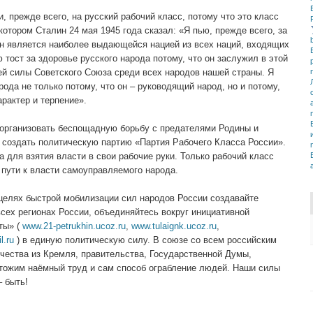
, прежде всего, на русский рабочий класс, потому что это класс
котором Сталин 24 мая 1945 года сказал: «Я пью, прежде всего, за
 он является наиболее выдающейся нацией из всех наций, входящих
 тост за здоровье русского народа потому, что он заслужил в этой
ей силы Советского Союза среди всех народов нашей страны. Я
ода не только потому, что он – руководящий народ, но и потому,
арактер и терпение».
 организовать беспощадную борьбу с предателями Родины и
о создать политическую партию «Партия Рабочего Класса России».
а для взятия власти в свои рабочие руки. Только рабочий класс
 пути к власти самоуправляемого народа.
целях быстрой мобилизации сил народов России создавайте
сех регионах России, объединяйтесь вокруг инициативной
ты» (
www.21-petrukhin.ucoz.ru
,
www.tulaignk.ucoz.ru
,
l.ru
) в единую политическую силу. В союзе со всем российским
ества из Кремля, правительства, Государственной Думы,
тожим наёмный труд и сам способ ограбление людей. Наши силы
– быть!