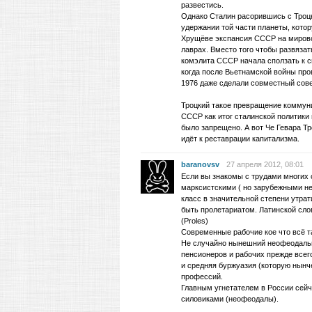
развестись.
Однако Сталин расорившись с Троцк
удержании той части планеты, кото
Хрущёве экспансия СССР на мировой
лаврах. Вместо того чтобы развязат
комэлита СССР начала сползать к сг
когда после Вьетнамской войны про
1976 даже сделали совместный сов
Троцкий такое превращение коммун
СССР как итог сталинской политики
было запрещено. А вот Че Гевара Тр
идёт к реставрации капитализма.
baranovsv
27 апреля 2012, 08:01
Если вы знакомы с трудами многих с
марксистскими ( но зарубежными не 
класс в значительной степени утра
быть пролетариатом. Латинской слов
(Proles)
Современные рабочие кое что всё та
Не случайно нынешний неофеодальн
пенсионеров и рабочих прежде всего
и средняя буржуазия (которую нын
профессий.
Главным угнетателем в России сейч
силовиками (неофеодалы).