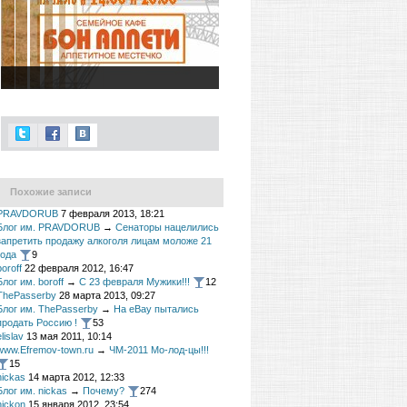
Новый проект
Похожие записи
PRAVDORUB
7 февраля 2013, 18:21
Блог им. PRAVDORUB
→
Сенаторы нацелились
запретить продажу алкоголя лицам моложе 21
года
9
boroff
22 февраля 2012, 16:47
Блог им. boroff
→
С 23 февраля Мужики!!!
12
ThePasserby
28 марта 2013, 09:27
Блог им. ThePasserby
→
На eBay пытались
продать Россию !
53
elislav
13 мая 2011, 10:14
www.Efremov-town.ru
→
ЧМ-2011 Мо-лод-цы!!!
15
nickas
14 марта 2012, 12:33
Блог им. nickas
→
Почему?
274
nickon
15 января 2012, 23:54