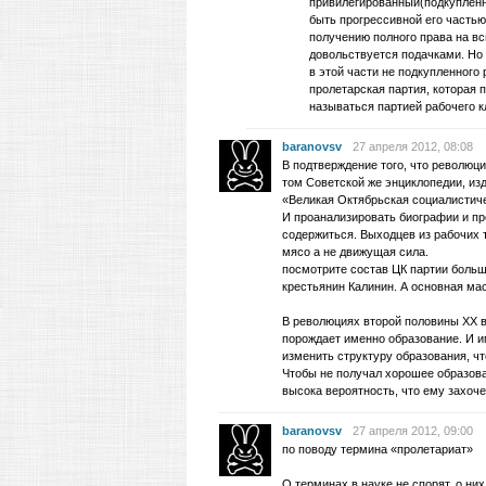
привилегированный(подкупленн
быть прогрессивной его частью,
получению полного права на вс
довольствуется подачками. Но
в этой части не подкупленного
пролетарская партия, которая 
называться партией рабочего к
baranovsv
27 апреля 2012, 08:08
В подтверждение того, что революц
том Советской же энциклопедии, из
«Великая Октябрьская социалистич
И проанализировать биографии и п
содержиться. Выходцев из рабочих 
мясо а не движущая сила.
посмотрите состав ЦК партии больш
крестьянин Калинин. А основная ма
В революциях второй половины XX 
порождает именно образование. И и
изменить структуру образования, ч
Чтобы не получал хорошее образова
высока вероятность, что ему захоч
baranovsv
27 апреля 2012, 09:00
по поводу термина «пролетариат»
О терминах в науке не спорят, о ни