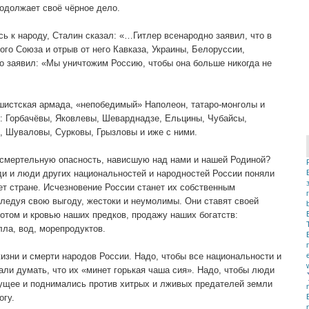
родолжает своё чёрное дело.
сь к народу, Сталин сказал: «…Гитлер всенародно заявил, что в
ого Союза и отрыв от него Кавказа, Украины, Белоруссии,
мо заявил: «Мы уничтожим Россию, чтобы она больше никогда не
ашистская армада, «непобедимый» Наполеон, татаро-монголы и
: Горбачёвы, Яковлевы, Шеварднадзе, Ельцины, Чубайсы,
 Шуваловы, Сурковы, Грызловы и иже с ними.
 смертельную опасность, нависшую над нами и нашей Родиной?
ди и люди других национальностей и народностей России поняли
ет стране. Исчезновение России станет их собственным
следуя свою выгоду, жестоки и неумолимы. Они ставят своей
отом и кровью наших предков, продажу наших богатств:
лла, вод, морепродуктов.
жизни и смерти народов России. Надо, чтобы все национальности и
али думать, что их «минет горькая чаша сия». Надо, чтобы люди
дущее и поднимались против хитрых и лживых предателей земли
огу.