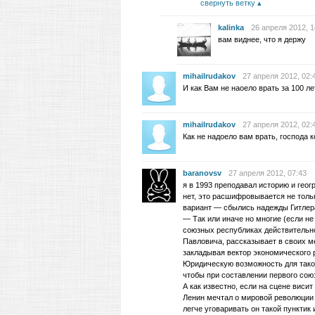
свернуть ветку
kalinka
26 апреля 2012, 1
вам виднее, что я держу
mihailrudakov
27 апреля 2012, 02:
И как Вам не наоело врать за 100 л
mihailrudakov
27 апреля 2012, 02:
Как не надоело вам врать, господа 
baranovsv
27 апреля 2012, 07:43
я в 1993 преподавал историю и гео
нет, это расшифровывается не толь
вариант — сбылись надежды Гитлер
— Так или иначе но многие (если н
союзных республиках действительно
Павловича, рассказывает в своих м
закладывая вектор экономического р
Юридическую возможность для таког
чтобы при составлении первого сою
А как известно, если на сцене висит
Ленин мечтал о мировой революции 
легче уговаривать он такой пунктик 