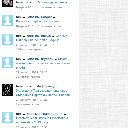
baranovsv
→
Свободу дельфинам!!!
Вчера в 16:14
|
14 комментариев
rem
→
Блог им. Leoper
→
Воскресная диспансеризация.
Вчера в 15:58
|
33 комментария
rem
→
Блог им. nickas
→
Суд над
Навальным. Мысли о Родине.
23 августа 2013, 23:42
|
116 комментариев
rem
→
Блог им. krychok
→
отъём
выставочного зала у краеведческого
музея.
23 августа 2013, 23:33
|
27 комментариев
baranovsv
→
Информация
→
Учреждено Тульское региональное
отделение Пиратской партии России
23 августа 2013, 22:34
|
22 комментария
rem
→
Ефремовские новости
→
Незаметные выборы в Ефремове 8-
го сентября 2013 года.
23 августа 2013, 16:53
|