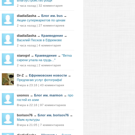
Благоустройство рощи
2 часа назад
|
32 комментария
diadiaSasha
→
Блог им. bus
→
Акции супермаркетов по ценам
2 часа назад
|
27 комментариев
diadiaSasha
→
Краеведение
→
Василий Песков в Ефремове
2 часа назад
|
4 комментария
starogvl
→
Краеведение
→
"Ветка
сирени упала на грудь..."
2 часа назад
|
2 комментария
Dr-Z
→
Ефремовские новости
→
Предлагаю услуг фотографа!
Вчера в 23:16
|
43 комментария
uxonos
→
Блог им. marmon
→
про
гостей из азии
Вчера в 22:16
|
97 комментариев
borisov76
→
Блог им. borisov76
→
Маяк культуры
Вчера в 21:05
|
7 комментариев