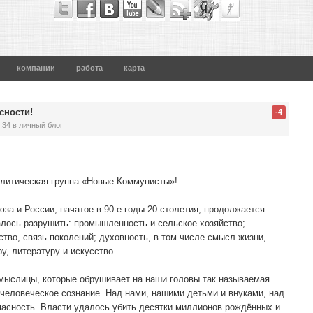
компании
работа
карта
сности!
-4
:34
в личный блог
олитическая группа «Новые Коммунисты»!
а и России, начатое в 90-е годы 20 столетия, продолжается.
лось разрушить: промышленность и сельское хозяйство;
ство, связь поколений; духовность, в том числе смысл жизни,
ру, литературу и искусство.
мыслицы, которые обрушивает на наши головы так называемая
 человеческое сознание. Над нами, нашими детьми и внуками, над
асность. Власти удалось убить десятки миллионов рождённых и