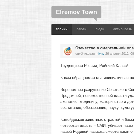
Efremov Town
топики
блоги
люди
активность
Отечество в смертельной опа
опубликовал
mlvnv
26 апреля 2012, 09
Трудящиеся России, Рабочий Класс!
К вам обращаемся мы, инициативная п
Вероломное разрушение Советского Союз
Продажной, невежественной власти уда
экологию, медицину, материнство и дет
воспитание, образование, науку, культу
Калейдоскоп животных страстей и бесс
четвёртая власть – СМИ, убивает наше
нашей Родиной нависла смертельная оп