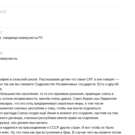
4:37
47
ет, товарищи коммунисты?!!!
49
коммунисты.
графию в сельской школе. Рассказываю детям что такое СНГ а они говорят —
ко так как вы говорите Содружество Независимых государств. Есть и другой
а.
е большинство населения, то те кто принимал решения, правящие элиты в
 хотели независимости, причём очень давно). Серго Берия сын Лаврентия
емуарах, что его отец предпринимал серьёзные меры, в том числе
азвития союзных республик к тому, чтобы они могли отделиться.
о распада Союза создал ещё Ленин в момент его созданяя, настояв на том,
зного договора, союзные республики имели право на отделение.
 ружьё, оно должно выстрелить.
и надеялся на присоединение к СССР других стран. И вот чтобы их было
и внёс. Ну это типа как при вступлении в брак. В случае чего вы можете потом