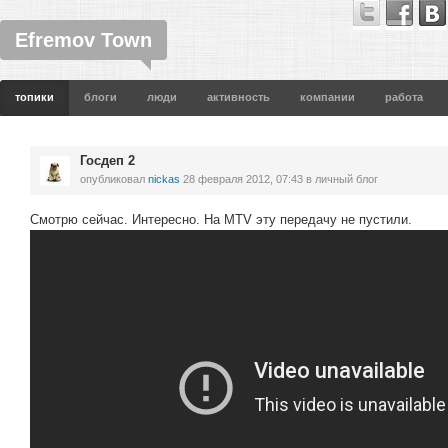
Efremov Town
топики
блоги
люди
активность
компании
работа
Госдеп 2
опубликовал
nickas
28 февраля 2012, 07:43
в личный блог
Смотрю сейчас. Интересно. На MTV эту передачу не пустили.