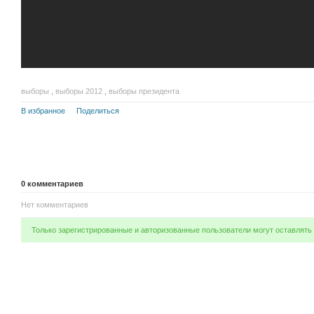
выборы
,
выборы 2012
,
выборы президента
В избранное
Поделиться
0
комментариев
Нет комментариев
Только зарегистрированные и авторизованные пользователи могут оставлять