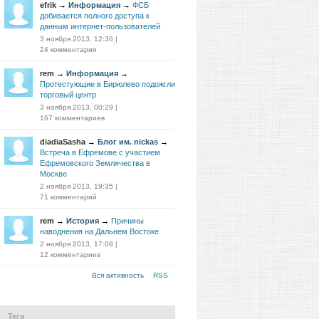
efrik
→
Информация
→
ФСБ
добивается полного доступа к
данным интернет-пользователей
3 ноября 2013, 12:36
|
24 комментария
rem
→
Информация
→
Протестующие в Бирюлево подожгли
торговый центр
3 ноября 2013, 00:29
|
167 комментариев
diadiaSasha
→
Блог им. nickas
→
Встреча в Ефремове с участием
Ефремовского Землячества в
Москве
2 ноября 2013, 19:35
|
71 комментарий
rem
→
История
→
Причины
наводнения на Дальнем Востоке
2 ноября 2013, 17:08
|
12 комментариев
Вся активность
RSS
Теги