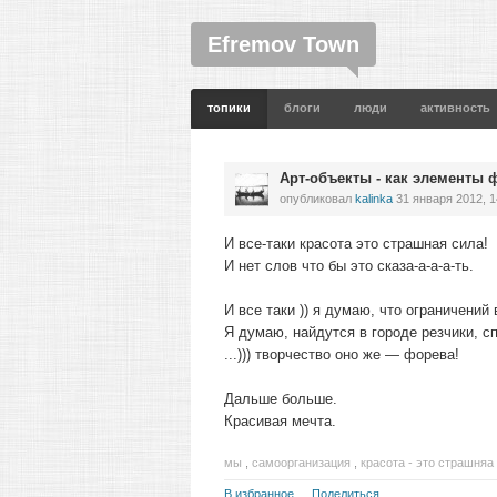
Efremov Town
топики
блоги
люди
активность
Арт-объекты - как элементы
опубликовал
kalinka
31 января 2012, 1
И все-таки красота это страшная сила!
И нет слов что бы это сказа-а-а-а-ть.
И все таки )) я думаю, что ограничени
Я думаю, найдутся в городе резчики, с
...))) творчество оно же — форева!
Дальше больше.
Красивая мечта.
мы
,
самоорганизация
,
красота - это страшняа
В избранное
Поделиться