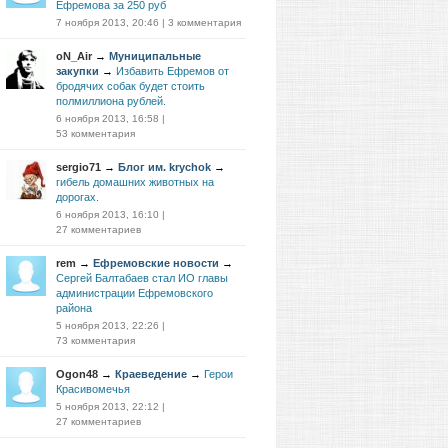
Ефремова за 250 руб
7 ноября 2013, 20:46
|
3 комментария
oN_Air
→
Муниципальные
закупки
→
Избавить Ефремов от
бродячих собак будет стоить
полмиллиона рублей.
6 ноября 2013, 16:58
|
53 комментария
sergio71
→
Блог им. krychok
→
гибель домашних животных на
дорогах.
6 ноября 2013, 16:10
|
27 комментариев
rem
→
Ефремовские новости
→
Сергей Балтабаев стал ИО главы
администрации Ефремовского
района
5 ноября 2013, 22:26
|
73 комментария
Ogon48
→
Краеведение
→
Герои
Красивомечья
5 ноября 2013, 22:12
|
27 комментариев