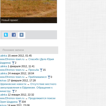
Новый проект
Похожие записи
kalinka
15 июня 2012, 01:45
www.Efremov-town.ru
→
Спасибо (Дело Юрия
Шадрина)
2
kalinka
1 февраля 2012, 11:41
www.Efremov-town.ru
→
Просьба
15
kalinka
24 января 2012, 18:04
www.Efremov-town.ru
→
Приближаемся
0
nickas
17 февраля 2012, 17:28
Ефремовские новости
→
Отсутствие местного
самоуправления в Ефремове. Обращение к
министру.
7
kalinka
12 января 2012, 22:32
www.Efremov-town.ru
→
Продолжаются поиски
Юрия Шадрина
334
nickon
14 мая 2011, 23:08