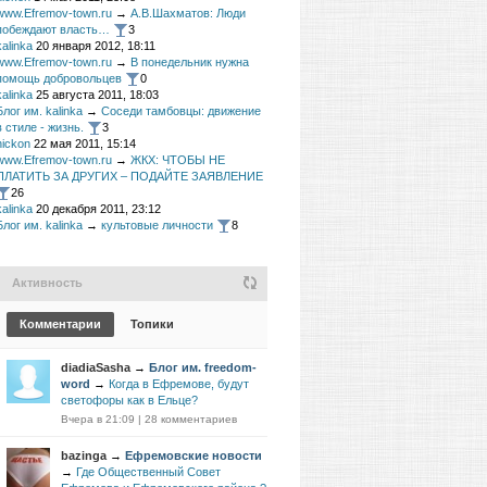
www.Efremov-town.ru
→
А.В.Шахматов: Люди
побеждают власть…
3
kalinka
20 января 2012, 18:11
www.Efremov-town.ru
→
В понедельник нужна
помощь добровольцев
0
kalinka
25 августа 2011, 18:03
Блог им. kalinka
→
Соседи тамбовцы: движение
в стиле - жизнь.
3
nickon
22 мая 2011, 15:14
www.Efremov-town.ru
→
ЖКХ: ЧТОБЫ НЕ
ПЛАТИТЬ ЗА ДРУГИХ – ПОДАЙТЕ ЗАЯВЛЕНИЕ
26
kalinka
20 декабря 2011, 23:12
Блог им. kalinka
→
культовые личности
8
Активность
Комментарии
Топики
diadiaSasha
→
Блог им. freedom-
word
→
Когда в Ефремове, будут
светофоры как в Ельце?
Вчера в 21:09
|
28 комментариев
bazinga
→
Ефремовские новости
→
Где Общественный Совет