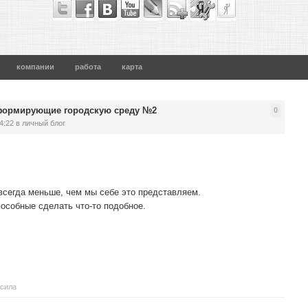
компании
работа
карта
 формирующие городскую среду №2
0
4:22
в личный блог
й всегда меньше, чем мы себе это представляем.
пособные сделать что-то подобное.
 сила