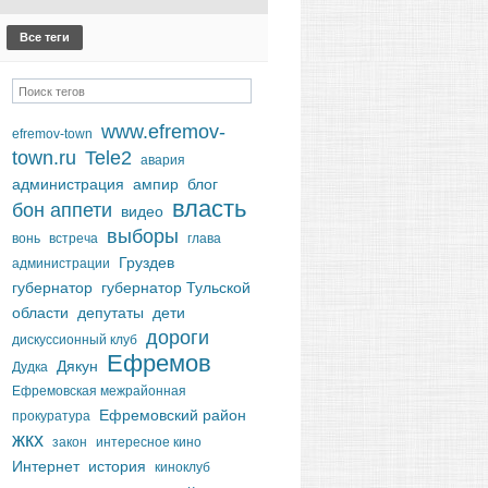
Все теги
www.efremov-
efremov-town
town.ru
Tele2
авария
администрация
ампир
блог
власть
бон аппети
видео
выборы
вонь
встреча
глава
Груздев
администрации
губернатор
губернатор Тульской
области
депутаты
дети
дороги
дискуссионный клуб
Ефремов
Дякун
Дудка
Ефремовская межрайонная
Ефремовский район
прокуратура
жкх
закон
интересное кино
Интернет
история
киноклуб