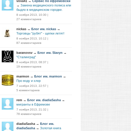
vova41
→
Сервис по ефремовски
→
Замена медицинского полиса или
быдло в медицинском городке.
8 ноября 2013, 10:30
|
27 комментариев
nickas
→
Блог им. nickas
→
Торговцы "рубят" - щепки летят!
8 ноября 2013, 10:12
|
87 комментариев
baranovsv
→
Блог им. Slavyn
→
"Сталинград"
8 ноября 2013, 08:37
|
19 комментариев
marmon
→
Блог им. marmon
→
Про воду и хлор
7 ноября 2013, 22:57
|
5 комментариев
rem
→
Блог им. diadiaSasha
→
мигранты в Ефремове
7 ноября 2013, 21:32
|
78 комментариев
diadiaSasha
→
Блог им.
diadiaSasha
→
Золотая книга