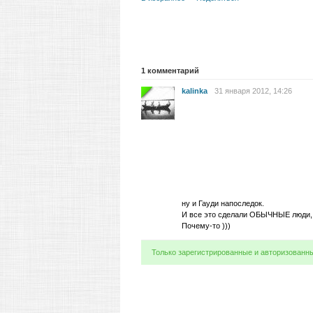
1
комментарий
kalinka
31 января 2012, 14:26
ну и Гауди напоследок.
И все это сделали ОБЫЧНЫЕ люди, т
Почему-то )))
Только зарегистрированные и авторизованн