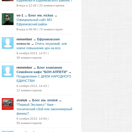
Ефремова и Ефремовского района ?
Вчера в 12:40
|
20 комментариев
vo-1
→
Блог им. nickas
→
Официальный сайт МО
Ефремовский район
Вчера в 08:08
|
73 комментария
remember
→
Ефремовские
новости
→
Опять неурожай, или
новое повышение цен на все.
8 ноября 2013, 14:57
|
39 комментариев
remember
→
Блог компании
Семейное кафе "БОН АППЕТИ"
→
Поздравляем С ДНЕМ НАРОДНОГО
ЕДИНСТВА!
8 ноября 2013, 14:43
|
12 комментариев
strelok
→
Блог им. strelok
→
"Первый Экспресс" банк -
технический сбой или закономерный
финиш?
8 ноября 2013, 14:04
|
56 комментариев