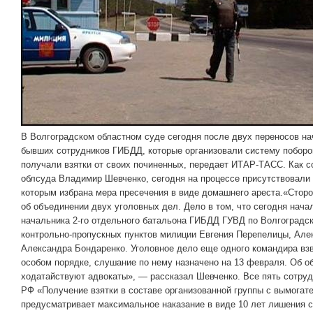
В Волгоградском областном суде сегодня после двух переносов на
бывших сотрудников ГИБДД, которые организовали систему поборо
получали взятки от своих починенных, передает ИТАР-ТАСС. Как 
облсуда Владимир Шевченко, сегодня на процессе присутствовали 
которым избрана мера пресечения в виде домашнего ареста.«Стор
об объединении двух уголовных дел. Дело в том, что сегодня нача
начальника 2-го отдельного батальона ГИБДД ГУВД по Волгоградск
контрольно-пропускных пунктов милиции Евгения Перепелицы, Але
Александра Бондаренко. Уголовное дело еще одного командира вз
особом порядке, слушание по нему назначено на 13 февраля. Об о
ходатайствуют адвокаты», — рассказал Шевченко. Все пять сотру
РФ «Получение взятки в составе организованной группы с вымогате
предусматривает максимальное наказание в виде 10 лет лишения 