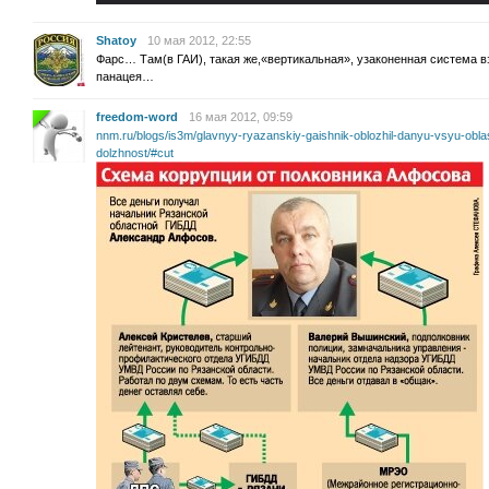
Shatoy
10 мая 2012, 22:55
Фарс… Там(в ГАИ), такая же,«вертикальная», узаконенная система в
панацея…
freedom-word
16 мая 2012, 09:59
nnm.ru/blogs/is3m/glavnyy-ryazanskiy-gaishnik-oblozhil-danyu-vsyu-obla
dolzhnost/#cut