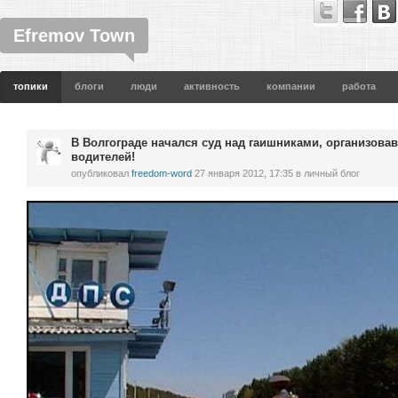
Efremov Town
топики
блоги
люди
активность
компании
работа
В Волгограде начался суд над гаишниками, организова
водителей!
опубликовал
freedom-word
27 января 2012, 17:35
в личный блог