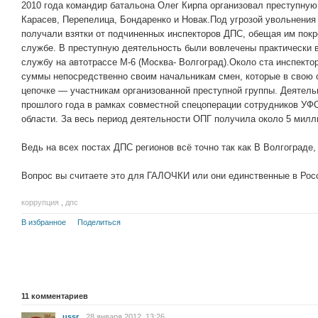
2010 года командир батальона Олег Кирпа организовал преступную 
Карасев, Перепелица, Бондаренко и Новак.Под угрозой увольнения
получали взятки от подчиненных инспекторов ДПС, обещая им покр
службе. В преступную деятельность были вовлечены практически 
службу на автотрассе М-6 (Москва- Волгоград).Около ста инспект
суммы непосредственно своим начальникам смен, которые в свою 
цепочке — участникам организованной преступной группы. Деятель
прошлого года в рамках совместной спецоперации сотрудников УФ
области. За весь период деятельности ОПГ получила около 5 милл
Ведь на всех постах ДПС регионов всё точно так как В Волгограде,
Вопрос вы считаете это для ГАЛОЧКИ или они единственные в Рос
коррупция
,
дпс
В избранное
Поделиться
11
комментариев
ussr
28 января 2012, 13:26