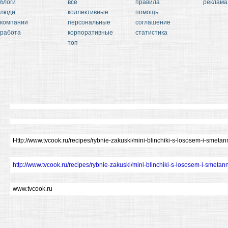
блоги
все
правила
реклама
люди
коллективные
помощь
компании
персональные
соглашение
работа
корпоративные
статистика
топ
Http://www.tvcook.ru/recipes/rybnie-zakuski/mini-blinchiki-s-lososem-i-smet
http://www.tvcook.ru/recipes/rybnie-zakuski/mini-blinchiki-s-lososem-i-smet
www.tvcook.ru