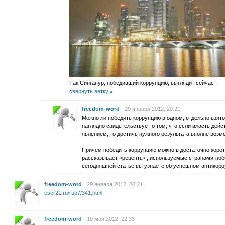
Так Сингапур, победивший коррупцию, выглядит сейчас
свернуть ветку
freedom-word
29 января 2012, 20:21
Можно ли победить коррупцию в одном, отдельно взят
наглядно свидетельствует о том, что если власть дей
явлением, то достичь нужного результата вполне возм
Причем победить коррупцию можно в достаточно корот
рассказывает «рецепты», используемые странами-побе
сегодняшней статье вы узнаете об успешном антикор
freedom-word
29 января 2012, 20:21
eser21.ru/rub7/341.html
freedom-word
10 мая 2012, 22:33