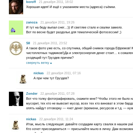
boroff
21 декабря 2011, 18:02
Хорошая идея! И ещё с указанием места (адреса) съёмки.
zanoza
21 декабря 2011, 19:26
И тут на беду выпал снег...:)) И светлее стало и свалки замело.
Вот по весне будет раздолье для тематической фотосессии! ;)
SII
21 декабря 2011, 23:52
А такое фото уже есть, со спутника, общий снимок города Ефремов! К
чистоплотных таджиков!)Да и электроэнергия денег стоит… к сожал
уходящий тут Груздев причем?
свернуть ветку
nickas
22 декабря 2011, 07:16
А при чем тут Груздев?
Zonder
22 декабря 2011, 07:28
Вот что толку фотографировать, скажите мне? Чтобы этого не было 
мусорит, тех кто не вывозит мусор, всех тех кто виноват в этом бард
опять найдут отговорку — «нет денег (времени, ресурсов и т.д. — ну
nickas
22 декабря 2011, 11:24
Итак, мысль следующая: давайте создадим карту свалок в нашем рай
Кто хочет присоединиться — присылайте мыло в личку. Дам возможно