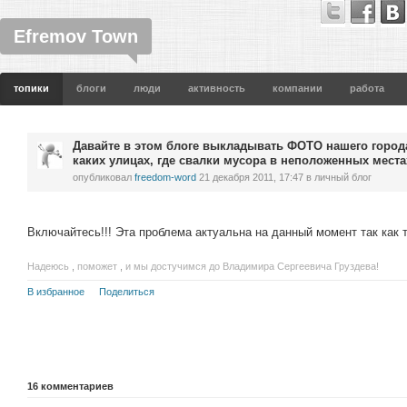
Efremov Town
топики
блоги
люди
активность
компании
работа
Давайте в этом блоге выкладывать ФОТО нашего города,
каких улицах, где свалки мусора в неположенных места
опубликовал
freedom-word
21 декабря 2011, 17:47
в личный блог
Включайтесь!!! Эта проблема актуальна на данный момент так как 
Надеюсь
,
поможет
,
и мы достучимся до Владимира Сергеевича Груздева!
В избранное
Поделиться
16
комментариев