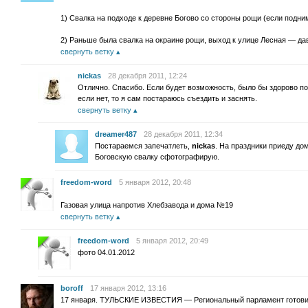
1) Свалка на подходе к деревне Богово со стороны рощи (если подним
2) Раньше была свалка на окраине рощи, выход к улице Лесная — дав
свернуть ветку
nickas
28 декабря 2011, 12:24
Отлично. Спасибо. Если будет возможность, было бы здорово по
если нет, то я сам постараюсь съездить и заснять.
свернуть ветку
dreamer487
28 декабря 2011, 12:34
Постараемся запечатлеть,
nickas
. На праздники приеду до
Боговскую свалку сфотографирую.
freedom-word
5 января 2012, 20:48
Газовая улица напротив Хлебзавода и дома №19
свернуть ветку
freedom-word
5 января 2012, 20:49
фото 04.01.2012
boroff
17 января 2012, 13:16
17 января. ТУЛЬСКИЕ ИЗВЕСТИЯ — Региональный парламент готовит