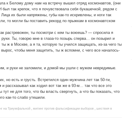
шла к Белому дому нам на встречу вышел отряд космонавтов, (они
МОН был так крепок, что я почувствовала себя букашечкой, рядом с
ица их были напряжены, губы как-то искривлены, и ноги так
ли, то могли бы поставить рекорд по прыжкам в космонавтском
 так растревожен, ты посмотри с кем ты воюешь? — спросила я
 руки. Ты, говорю мне в глаза-то позырь сперва… он позырил и
, ты ж в Москве, а я та, которую ты учился защищать, из-за чего ты
 вырос, чтобы меня защитить, ты ж вспомни, с чего все началось-
гим, и руки не заломили, и домой мы ушли с мужем невредимые.
х, но есть и грусть. Встретился один мужчина лет так 50-ти,
 и рассказывал как ходил вот так же в 93-м… так что все это
 тут не для того, что бы власть свергнуть, а что бы показать, что
го как-то слабо утешили.
нг на Триумфальной
,
митинг против фальсификации выборов
,
шествия в