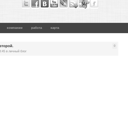
компании
работа
карта
второй.
0
3:45
в личный блог