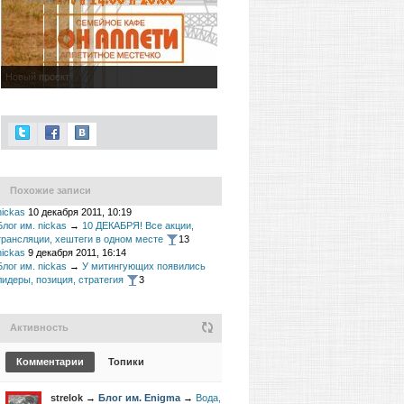
Новый проект
Похожие записи
nickas
10 декабря 2011, 10:19
Блог им. nickas
→
10 ДЕКАБРЯ! Все акции,
трансляции, хештеги в одном месте
13
nickas
9 декабря 2011, 16:14
Блог им. nickas
→
У митингующих появились
лидеры, позиция, стратегия
3
Активность
Комментарии
Топики
strelok
→
Блог им. Enigma
→
Вода,