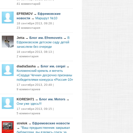
41 комментарий
EFREMOV
→
Ефремовские
новости
→
Маршрут №10
18 сентября 2013, 09:28
|
23 комментария
Jetta
→
Блог им. Efremovets
→
В
Ефремовском детском саду детей
зачисляли без очереди
18 сентября 2013, 08:13
|
2 комментария
diadiaSasha
→
Блог им. cergei
→
Коломенский кремль и мечеть
«Сердце Чечни» досрочно признаны
победителями конкурса «Россия-10»
17 сентября 2013, 20:49
|
9 комментариев
KORESH71
→
Блог им. Motors
→
Они уже здесь!!!
17 сентября 2013, 09:15
|
5 комментариев
strelok
→
Ефремовские новости
→
"Ваш предшественник закрывал
библиотеки, вы взялись сразу за