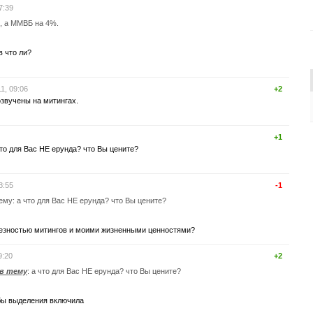
7:39
, а ММВБ на 4%.
в что ли?
1, 09:06
+2
звучены на митингах.
+1
 что для Вас НЕ ерунда? что Вы цените?
8:55
-1
тему: а что для Вас НЕ ерунда? что Вы цените?
лезностью митингов и моими жизненными ценностями?
9:20
+2
 в тему
: а что для Вас НЕ ерунда? что Вы цените?
бы выделения включила