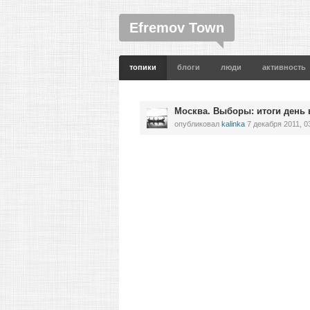
Efremov Town
топики
блоги
люди
активность
Москва. Выборы: итоги день 
опубликовал
kalinka
7 декабря 2011, 0