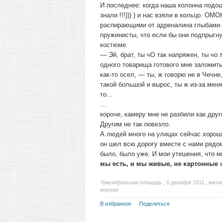
И последнее: когда наша колонна подо
знали !!!))) ) и нас взяли в кольцо. О
распирающими от адреналина глыбами. Л
пружинисты, что если бы они подпрыгну
костюме.
— Эй, брат, ты чО так напряжен, ты чо
одного товарища готового мне заломить
как-то осел, — ты, ж говорю не в Чечне
такой большой и вырос, ты ж из-за меня
то…
…
короче, камеру мне не разбили как дру
Другим не так повезло.
А людей много на улицах сейчас хороши
он шел всю дорогу вместе с нами рядом
было, было уже. И мои утешения, что мы
мы есть, и мы живые, не картонные
е
Триумфальная площадь
,
6 декабря 2011
,
мити
москве
В избранное
Поделиться