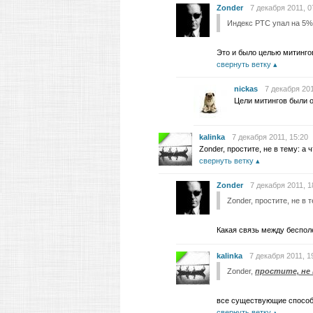
Zonder
7 декабря 2011, 0
Индекс РТС упал на 5%
Это и было целью митинго
свернуть ветку
nickas
7 декабря 201
Цели митингов были о
kalinka
7 декабря 2011, 15:20
Zonder, простите, не в тему: а
свернуть ветку
Zonder
7 декабря 2011, 1
Zonder, простите, не в 
Какая связь между беспо
kalinka
7 декабря 2011, 1
Zonder,
простите, не
все существующие спосо
свернуть ветку