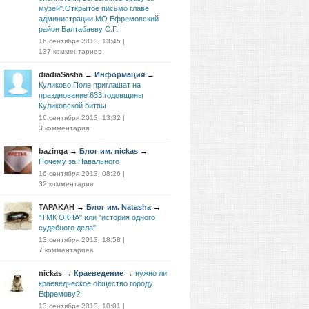
музей".Открытое письмо главе
администрации МО Ефремовский
район Балтабаеву С.Г.
16 сентября 2013, 13:45
|
137 комментариев
diadiaSasha
→
Информация
→
Куликово Поле приглашат на
празднование 633 годовщины
Куликовской битвы
16 сентября 2013, 13:32
|
3 комментария
bazinga
→
Блог им. nickas
→
Почему за Навального
16 сентября 2013, 08:26
|
32 комментария
TAPAKAH
→
Блог им. Natasha
→
"ТМК ОКНА" или "история одного
судебного дела"
13 сентября 2013, 18:58
|
7 комментариев
nickas
→
Краеведение
→
нужно ли
краеведческое общество городу
Ефремову?
13 сентября 2013, 10:01
|