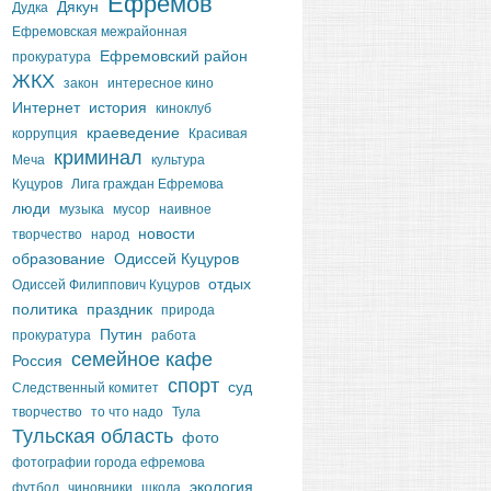
Ефремов
Дякун
Дудка
Ефремовская межрайонная
Ефремовский район
прокуратура
ЖКХ
закон
интересное кино
Интернет
история
киноклуб
краеведение
коррупция
Красивая
криминал
Меча
культура
Куцуров
Лига граждан Ефремова
люди
музыка
мусор
наивное
новости
творчество
народ
образование
Одиссей Куцуров
отдых
Одиссей Филиппович Куцуров
политика
праздник
природа
Путин
прокуратура
работа
семейное кафе
Россия
спорт
суд
Следственный комитет
творчество
то что надо
Тула
Тульская область
фото
фотографии города ефремова
экология
футбол
чиновники
школа