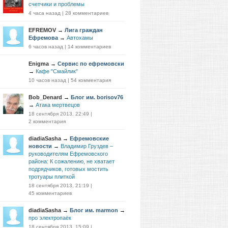
счетчики и проблемы
4 часа назад
|
28 комментариев
EFREMOV
→
Лига граждан
Ефремова
→
Автохамы
6 часов назад
|
14 комментариев
Enigma
→
Сервис по ефремовски
→
Кафе "Смайлик"
10 часов назад
|
54 комментария
Bob_Denard
→
Блог им. borisov76
→
Атака мертвецов
18 сентября 2013, 22:49
|
2 комментария
diadiaSasha
→
Ефремовские
новости
→
Владимир Груздев –
руководителям Ефремовского
района: К сожалению, не хватает
подрядчиков, готовых мостить
тротуары плиткой
18 сентября 2013, 21:19
|
45 комментариев
diadiaSasha
→
Блог им. marmon
→
про электропаёк
18 сентября 2013, 15:09
|