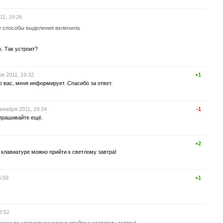
11, 19:26
 способы выделения включила
. Так устроит?
ря 2011, 19:32
+1
о вас, меня информирует. Спасибо за ответ.
декабря 2011, 19:34
-1
спрашивайте ещё.
+2
о клавиатуре можно прийти к светлому завтра!
6:59
+1
8:52