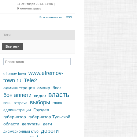
11 сентября 2013, 11:06
|
9 комментариев
Вся активность
RSS
Теги
Все теги
www.efremov-
efremov-town
town.ru
Tele2
администрация
ампир
блог
власть
бон аппети
видео
выборы
вонь
встреча
глава
Груздев
администрации
губернатор
губернатор Тульской
области
депутаты
дети
дороги
дискуссионный клуб