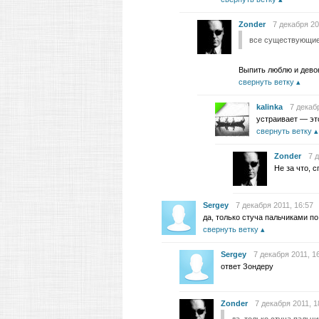
Zonder
7 декабря 20
все существующие
Выпить люблю и девок
свернуть ветку
kalinka
7 декаб
устраивает — эт
свернуть ветку
Zonder
7 
Не за что, 
Sergey
7 декабря 2011, 16:57
да, только стуча пальчиками п
свернуть ветку
Sergey
7 декабря 2011, 1
ответ Зондеру
Zonder
7 декабря 2011, 1