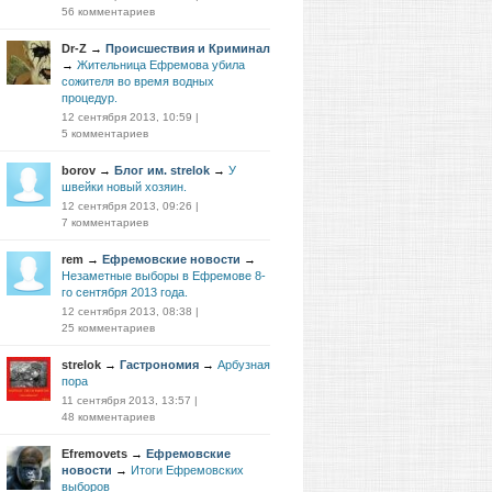
56 комментариев
Dr-Z
→
Проиcшествия и Криминал
→
Жительница Ефремова убила
сожителя во время водных
процедур.
12 сентября 2013, 10:59
|
5 комментариев
borov
→
Блог им. strelok
→
У
швейки новый хозяин.
12 сентября 2013, 09:26
|
7 комментариев
rem
→
Ефремовские новости
→
Незаметные выборы в Ефремове 8-
го сентября 2013 года.
12 сентября 2013, 08:38
|
25 комментариев
strelok
→
Гастрономия
→
Арбузная
пора
11 сентября 2013, 13:57
|
48 комментариев
Efremovets
→
Ефремовские
новости
→
Итоги Ефремовских
выборов