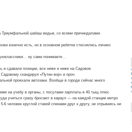
на Триумфальной шабаш ведьм, со всеми причиндалами.
зки конечно есть, но в основном ребятки стеснялись личико
одноклассники… ну сами понимаете…
 и сдавали позиции, все ниже и ниже на Садовое.
 Садовому скандируя «Путин вор» и проч.
альной проехали автозаки. Вообще в городе сейчас много
иеме на учебу в органы, с посулами зарплаты в 40 тыщ плюс
туда учиться сразу бросают в караул — на каждой станции метро
-6 человек круглой стаеей спинами друг к другу, не отрываясь ни