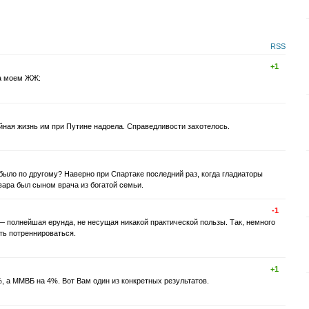
RSS
+1
на моем ЖЖ:
ная жизнь им при Путине надоела. Справедливости захотелось.
 было по другому? Наверно при Спартаке последний раз, когда гладиаторы
вара был сыном врача из богатой семьи.
-1
 — полнейшая ерунда, не несущая никакой практической пользы. Так, немного
ть потреннироваться.
+1
, а ММВБ на 4%. Вот Вам один из конкретных результатов.