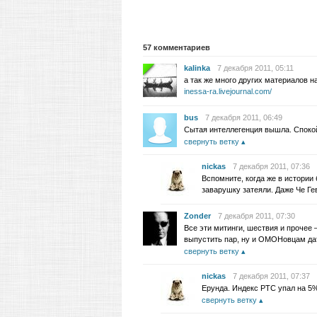
57
комментариев
kalinka
7 декабря 2011, 05:11
а так же много других материалов 
inessa-ra.livejournal.com/
bus
7 декабря 2011, 06:49
Сытая интеллегенция вышла. Спокой
свернуть ветку
nickas
7 декабря 2011, 07:36
Вспомните, когда же в истории
заварушку затеяли. Даже Че Ге
Zonder
7 декабря 2011, 07:30
Все эти митинги, шествия и прочее
выпустить пар, ну и ОМОНовцам да
свернуть ветку
nickas
7 декабря 2011, 07:37
Ерунда. Индекс РТС упал на 5%
свернуть ветку