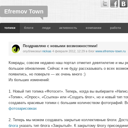
Efremov Town
топики
блоги
люди
активность
компании
работа
Поздравляю с новыми возможностями!
опубликовал
nickas
4 февраля 2012, 12:29
в блог
www.efremov-town.ru
Комрады, совсем недавно наш портал отметил девятилетие и мы р
большое обновление. Сейчас я не буду рассказывать о всех возмож
появились, но поверьте — их очень много :)
Из больших изменений:
1. Новый тип топика «Фотосет». Теперь, когда вы выбираете «Напис
«Топик», «Опрос», «Ссылка» или «Создать блог», но и новый тип то
создавать красивые топики с большим количеством фотографий. Во
фотозарисовках
2. Теперь мы можем создавать закрытые коллективные блоги. Дос
блога
указать тип блога «Закрытый». К закрытому блогу присоедин