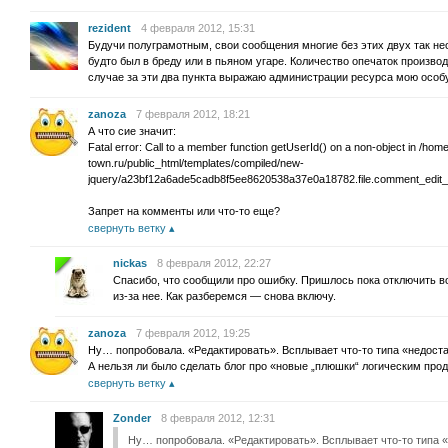
rezident
4 февраля 2012, 15:31
Будучи полуграмотным, свои сообщения многие без этих двух так н
будто был в бреду или в пьяном угаре. Количество опечаток произво
случае за эти два пункта выражаю администрации ресурса мою особ
zanoza
7 февраля 2012, 18:21
А что сие значит:
Fatal error: Call to a member function getUserId() on a non-object in /h
town.ru/public_html/templates/compiled/new-
jquery/a23bf12a6ade5cadb8f5ee8620538a37e0a18782.file.comment_edit_fo
Запрет на комменты или что-то еще?
свернуть ветку
nickas
8 февраля 2012, 22:27
Спасибо, что сообщили про ошибку. Пришлось пока отключить 
из-за нее. Как разберемся — снова включу.
zanoza
7 февраля 2012, 19:25
Ну… попробовала. «Редактировать». Всплывает что-то типа «недоста
А нельзя ли было сделать блог про «новые „плюшки“ логическим продо
свернуть ветку
Zonder
8 февраля 2012, 12:31
Ну… попробовала. «Редактировать». Всплывает что-то типа «