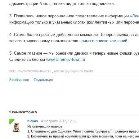
администрации блога, топики видят только подписчики.
3. Появилось новое персональное представление информации
«Лен
информацию только в указанных блогах (коллективных или персона
4. Стало более простым добавление компании. Теперь ссылка на 
зарегистрированному пользователю
прямо в списке компаний
5. Самое главное — мы обновили движок и теперь новые фишки буду
Следите за блогом
www.Efremov-town.ru
help
,
www.efremov-town.ru
,
новые функции на сайте
В избранное
Поделиться
9
комментариев
nickas
4 февраля 2012, 12:59
Из ближайших планов:
1. Специально для Одиссея Филипповича Куцурова :) проверка право
2. Возможность правки комментария до того момента, пока на него не