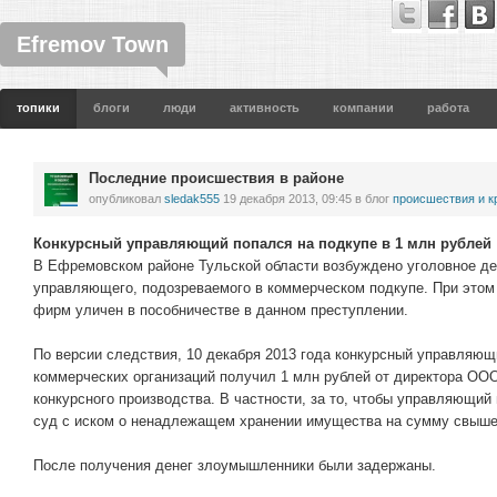
Efremov Town
топики
блоги
люди
активность
компании
работа
Последние происшествия в районе
опубликовал
sledak555
19 декабря 2013, 09:45
в блог
проиcшествия и к
Конкурсный управляющий попался на подкупе в 1 млн рублей
В Ефремовском районе Тульской области возбуждено уголовное дел
управляющего, подозреваемого в коммерческом подкупе. При этом
фирм уличен в пособничестве в данном преступлении.
По версии следствия, 10 декабря 2013 года конкурсный управляющ
коммерческих организаций получил 1 млн рублей от директора ООО
конкурсного производства. В частности, за то, чтобы управляющи
суд с иском о ненадлежащем хранении имущества на сумму свыше
После получения денег злоумышленники были задержаны.