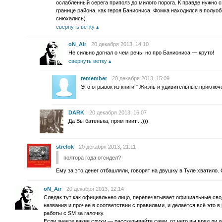
ослабленный серега приполз до милого порога. К правде нужно с
границе района, как героя Баниониса. Фомка находился в полуо
снюхались)
свернуть ветку
oN_Air
20 декабря 2013, 14:10
Не сильно догнал о чем речь, но про Баниониса — круто!
свернуть ветку
remember
20 декабря 2013, 15:09
Это отрывок из книги " Жизнь и удивительные приклю
DARK
20 декабря 2013, 16:07
Да Вы батенька, прям пиит....)))
strelok
20 декабря 2013, 21:11
полтора года отсидел?
Ему за это денег отбашляли, говорят на двушку в Туле хватило. 
oN_Air
20 декабря 2013, 12:14
Следак тут как официальнео лицо, перепечатывает официальные свод
названия и прочее в соответствии с правилами, и делается всё это
работы с SM за галочку.
Если знаете какие слухи — рассказывайте сами, от него вы вряд ли