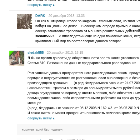
свернуть ветку
DARK
20 декабря 2013, 13:33
Он как в Штирлице «голос за кадром»...«Маньяк спал, но знал, ч
пойдет на „большое дело“… В соседском огороде призывно налил
соседа-алкоголика требовала от маньяка решительных действий
sledak555
»… И впоследствии еще не одно поколение юных, без
криминальный мир по бестселлерам данного автора"…
sledak555
20 декабря 2013, 15:15
Я бы не против до вести до общественности все тонкости уголовного
Статья 310. Разглашение данных предварительного расследования
Разглашение данных предварительного расследования лицом, преду
порядке о недопустимости их разглашения, если оно совершено без с
производящего дознание, — (в ред. Федерального закона от 24.07.200
наказывается штрафом в размере до восьмидесяти тысяч рублей или
дохода осужденного за период до шести месяцев, либо обязательным
восьмидесяти часов, либо исправительными работами на срок до двух
месяцев.
(в ред. Федеральных законов от 08.12.2003 N 162-ФЗ, от 06.05.2010 N
И также никто не может предрешать виновность человека кроме вст
свернуть ветку
комментарий был удален