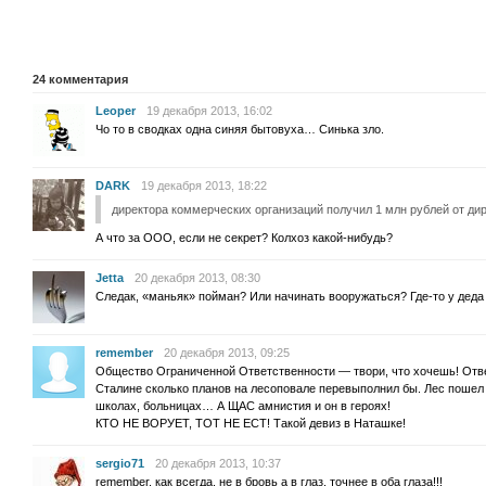
24
комментария
Leoper
19 декабря 2013, 16:02
Чо то в сводках одна синяя бытовуха… Синька зло.
DARK
19 декабря 2013, 18:22
директора коммерческих организаций получил 1 млн рублей от д
А что за ООО, если не секрет? Колхоз какой-нибудь?
Jetta
20 декабря 2013, 08:30
Следак, «маньяк» пойман? Или начинать вооружаться? Где-то у деда
remember
20 декабря 2013, 09:25
Общество Ограниченной Ответственности — твори, что хочешь! От
Сталине сколько планов на лесоповале перевыполнил бы. Лес пошел 
школах, больницах… А ЩАС амнистия и он в героях!
КТО НЕ ВОРУЕТ, ТОТ НЕ ЕСТ! Такой девиз в Наташке!
sergio71
20 декабря 2013, 10:37
remember, как всегда, не в бровь а в глаз, точнее в оба глаза!!!