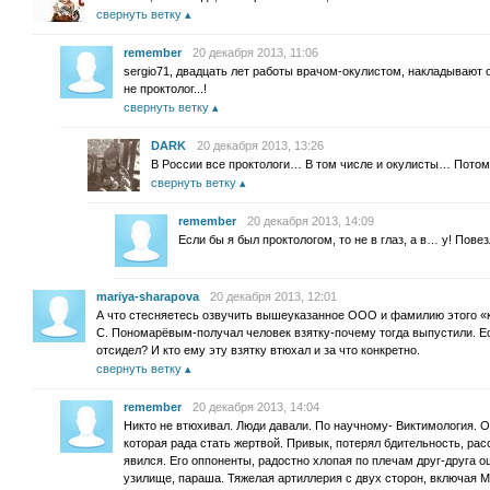
свернуть ветку
remember
20 декабря 2013, 11:06
sergio71, двадцать лет работы врачом-окулистом, накладывают 
не проктолог...!
свернуть ветку
DARK
20 декабря 2013, 13:26
В России все проктологи… В том числе и окулисты… Потом
свернуть ветку
remember
20 декабря 2013, 14:09
Если бы я был проктологом, то не в глаз, а в… у! Повез
mariya-sharapova
20 декабря 2013, 12:01
А что стесняетесь озвучить вышеуказанное ООО и фамилию этого «к
С. Пономарёвым-получал человек взятку-почему тогда выпустили. Ес
отсидел? И кто ему эту взятку втюхал и за что конкретно.
свернуть ветку
remember
20 декабря 2013, 14:04
Никто не втюхивал. Люди давали. По научному- Виктимология. 
которая рада стать жертвой. Привык, потерял бдительность, рас
явился. Его оппоненты, радостно хлопая по плечам друг-друга
узилище, параша. Тяжелая артиллерия с двух сторон, включая Мо