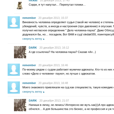
nickas
20 декабря 2013, 17:43
Сорри, я тут напутал… Перепутал топики…
remember
20 декабря 2013, 15:37
Виновность человека определяет судья (такой-же человек) и степень
убеждений, чувств, а иногда и настроения (про давление) я опускаю
получил негласное определение " Дело человека-паука". Даже Облсуд
додумался бы, но… посадили, Вот ВАМ и суд! sledak555, поинтересуй
свернуть ветку
DARK
20 декабря 2013, 16:12
А где ссылочка? На человека-паука? Сказав «А»...)
remember
20 декабря 2013, 16:46
По-моему рядом с судом работают мужички адвокаты. Кто-то из них 
слово «Дело о человеке- пауке», но лучше с адвокатом.
remember
20 декабря 2013, 16:48
Моего знакомого привлекали на суд как специалиста, такую комедию о
свернуть ветку
DARK
20 декабря 2013, 21:07
Напиши в личку, не ленись! Интересно же-жуть как)))А про адво
обчелся… А для большинства это бизнес, а не профессия и уж 