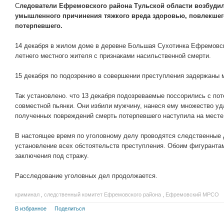
С
ледователи Ефремовского района Тульской области возбудил
умышленного причинения тяжкого вреда здоровью, повлекшег
потерпевшего.
14 декабря в жилом доме в деревне Большая Сухотинка Ефремовск
летнего местного жителя с признаками насильственной смерти.
15 декабря по подозрению в совершении преступления задержаны м
Так установлено. что 13 декабря подозреваемые поссорились с по
совместной пьянки. Они избили мужчину, нанеся ему множество уд
полученных повреждений смерть потерпевшего наступила на месте
В настоящее время по уголовному делу проводятся следственные 
установление всех обстоятельств преступления. Обоим фигурантам
заключения под стражу.
Расследование уголовных дел продолжается.
криминал
,
следственный комитет Ефремовского района
,
Ефремовский МРСО
В избранное
Поделиться