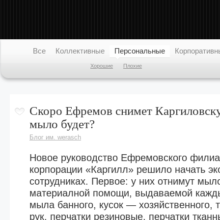
Все
Коллективные
Персональные
Корпоративн
Хорошие
Плохие
Скоро Ефремов снимет Каргиловск
мыло будет?
Блог им. werasch
Новое руководство Ефремовского фили
корпорации «Каргилл» решило начать эк
Блоги
город Ефремов
Люди
К
сотрудниках. Первое: у них отнимут мыло
первый информационный
материалной помощи, выдаваемой кажды
портал
мыла банного, кусок — хозяйственного, 
рук, перчатки резиновые, перчатки ткан