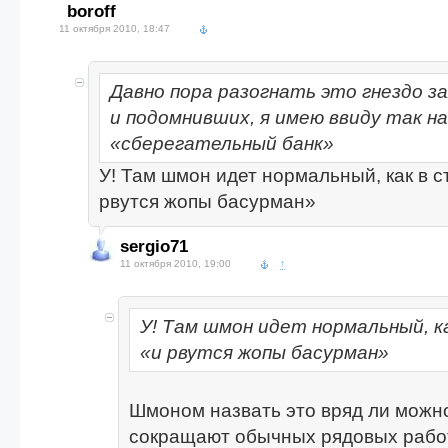
boroff
11 октября 2010, 18:47
Давно пора разогнать это гнездо з
и подомнивших, я имею ввиду так 
«сберегательный банк»
У! Там шмон идет нормальный, как в с
рвутся жопы басурман»
sergio71
11 октября 2010, 19:00
↑
У! Там шмон идет нормальный, к
«и рвутся жопы басурман»
Шмоном назвать это вряд ли можно,
сокращают обычных рядовых работ