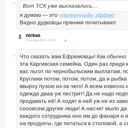
Вот ТСК уже высказались…
я думаю — это
«пряничный» эффект
Видно дудковцы пряники почитывают
nickas
7 октября 2010, 12:22
Что сказать вам Ефремовцы! Как обычно 
эта Каргивская семейка. Один раз придя 
вас льгот по чернобыльским выплатам, п
Круглики потом, потом, потом, да и рыбка
квырху пузою из-за чего! А всем извесно и
одежда дааа уж пестрит! Да не надо под
продавать её! А ходят в ней уж не из зав
сооовсем другие люди! А насчет мыло да
каждого сотрудника оно им до фанаря и 
на продукты, где питаться в столовой, а 