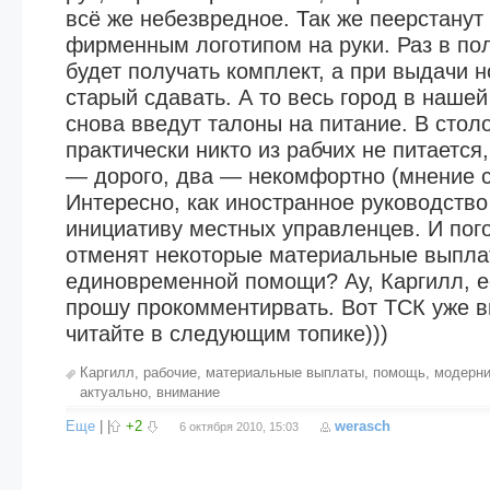
всё же небезвредное. Так же пеерстанут
фирменным логотипом на руки. Раз в по
будет получать комплект, а при выдачи н
старый сдавать. А то весь город в нашей
снова введут талоны на питание. В стол
практически никто из рабчих не питается,
— дорого, два — некомфортно (мнение с
Интересно, как иностранное руководств
инициативу местных управленцев. И пог
отменят некоторые материальные выпла
единовременной помощи? Ау, Каргилл, ес
прошу прокомментирвать. Вот ТСК уже 
читайте в следующим топике)))
Каргилл
,
рабочие
,
материальные выплаты
,
помощь
,
модерни
актуально
,
внимание
Еще
|
|
+2
werasch
6 октября 2010, 15:03