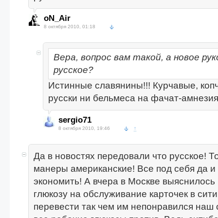
oN_Air
8 октября 2010, 01:18
Вера, вопрос вам такой, а новое р
русское?
Истинные славянины!!! Курчавые, коп
русски ни бельмеса на фачат-амнезия
sergio71
8 октября 2010, 19:46
↑
Да в новостях передовали что русское! То
манеры американские! Все под себя да и
экономить! А вчера в Москве выяснилось 
глюкозу на обслуживание карточек в сит
перевести так чем им непонравился наш 