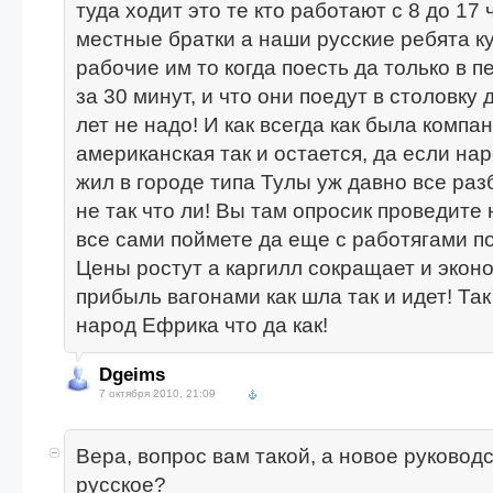
туда ходит это те кто работают с 8 до 17 
местные братки а наши русские ребята к
рабочие им то когда поесть да только в п
за 30 минут, и что они поедут в столовку 
лет не надо! И как всегда как была компа
американская так и остается, да если на
жил в городе типа Тулы уж давно все раз
не так что ли! Вы там опросик проведите
все сами поймете да еще с работягами п
Цены ростут а каргилл сокращает и эконо
прибыль вагонами как шла так и идет! Та
народ Ефрика что да как!
Dgeims
7 октября 2010, 21:09
Вера, вопрос вам такой, а новое руковод
русское?