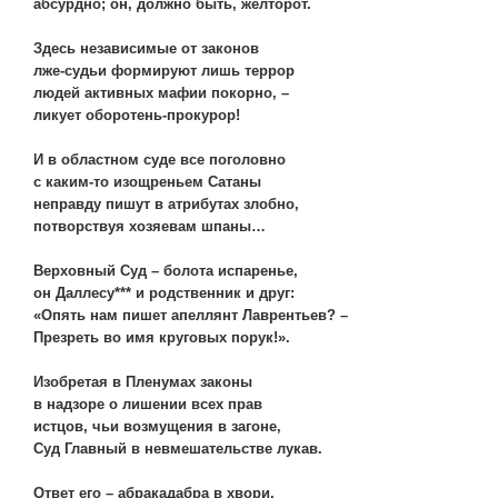
абсурдно; он, должно быть, желторот.
Здесь независимые от законов
лже-судьи формируют лишь террор
людей активных мафии покорно, –
ликует оборотень-прокурор!
И в областном суде все поголовно
с каким-то изощреньем Сатаны
неправду пишут в атрибутах злобно,
потворствуя хозяевам шпаны…
Верховный Суд – болота испаренье,
он Даллесу*** и родственник и друг:
«Опять нам пишет апеллянт Лаврентьев? –
Презреть во имя круговых порук!».
Изобретая в Пленумах законы
в надзоре о лишении всех прав
истцов, чьи возмущения в загоне,
Суд Главный в невмешательстве лукав.
Ответ его – абракадабра в хвори,