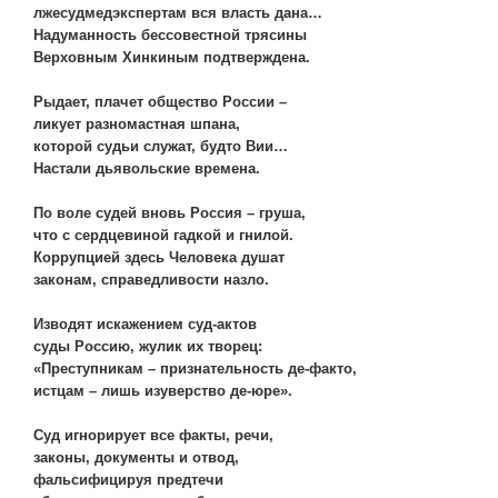
лжесудмедэкспертам вся власть дана…
Надуманность бессовестной трясины
Верховным Хинкиным подтверждена.
Рыдает, плачет общество России –
ликует разномастная шпана,
которой судьи служат, будто Вии…
Настали дьявольские времена.
По воле судей вновь Россия – груша,
что с сердцевиной гадкой и гнилой.
Коррупцией здесь Человека душат
законам, справедливости назло.
Изводят искажением суд-актов
суды Россию, жулик их творец:
«Преступникам – признательность де-факто,
истцам – лишь изуверство де-юре».
Суд игнорирует все факты, речи,
законы, документы и отвод,
фальсифицируя предтечи