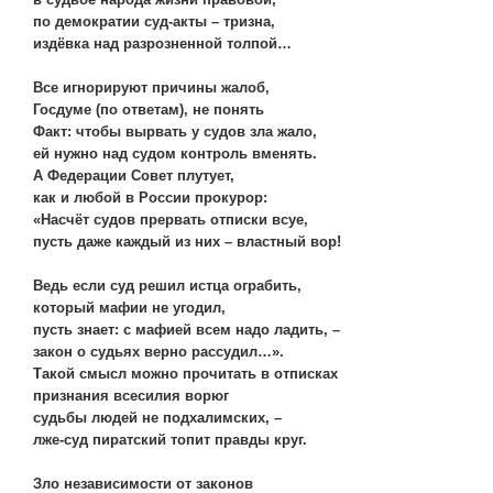
по демократии суд-акты – тризна,
издёвка над разрозненной толпой…
Все игнорируют причины жалоб,
Госдуме (по ответам), не понять
Факт: чтобы вырвать у судов зла жало,
ей нужно над судом контроль вменять.
А Федерации Совет плутует,
как и любой в России прокурор:
«Насчёт судов прервать отписки всуе,
пусть даже каждый из них – властный вор!
Ведь если суд решил истца ограбить,
который мафии не угодил,
пусть знает: с мафией всем надо ладить, –
закон о судьях верно рассудил…».
Такой смысл можно прочитать в отписках
признания всесилия ворюг
судьбы людей не подхалимских, –
лже-суд пиратский топит правды круг.
Зло независимости от законов