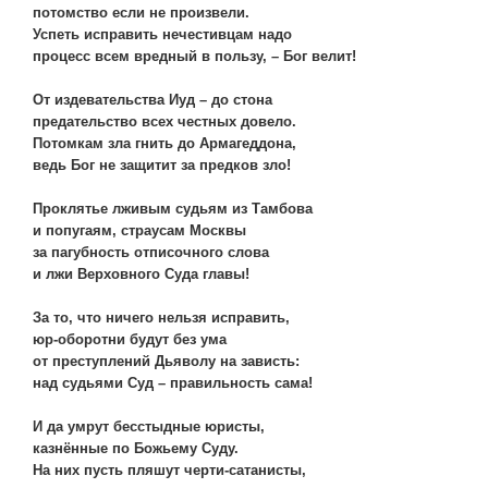
потомство если не произвели.
Успеть исправить нечестивцам надо
процесс всем вредный в пользу, – Бог велит!
От издевательства Иуд – до стона
предательство всех честных довело.
Потомкам зла гнить до Армагеддона,
ведь Бог не защитит за предков зло!
Проклятье лживым судьям из Тамбова
и попугаям, страусам Москвы
за пагубность отписочного слова
и лжи Верховного Суда главы!
За то, что ничего нельзя исправить,
юр-оборотни будут без ума
от преступлений Дьяволу на зависть:
над судьями Суд – правильность сама!
И да умрут бесстыдные юристы,
казнённые по Божьему Суду.
На них пусть пляшут черти-сатанисты,