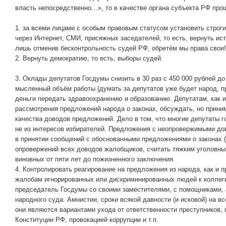
власть непосредственно…», то в качестве органа субъекта РФ про
1. за всеми лицами с особым правовым статусом установить строг
через Интернет, СМИ, присяжных заседателей, то есть, вернуть ис
лишь отменив бесконтрольность судей РФ, обретём мы права свои!
2. Вернуть демократию, то есть, выборы судей.
3. Оклады депутатов Госдумы снизить в 30 раз с 450 000 рублей до
мысленный объём работы (думать за депутатов уже будет народ, п
деньги передать здравоохранению и образованию. Депутатам, как и
рассмотрения предложений народа о законах, обсуждать, но приним
качества доводов предложений. Дело в том, что многие депутаты г
не из интересов избирателей. Предложения с неопровержимыми до
в принятии сообщений с обоснованными предложениями о законах (
опровержений всех доводов жалобщиков, считать тяжким уголовны
виновных от пяти лет до пожизненного заключения.
4. Контролировать реагирование на предложения из народа, как и 
жалобам игнорированных или дискриминированных людей к колле
председатель Госдумы со своими заместителями, с помощниками, 
народного суда. Амнистии, сроки всякой давности (и исковой) на в
они являются вариантами ухода от ответственности преступников
Конституции РФ, провокацией коррупции и т.п.