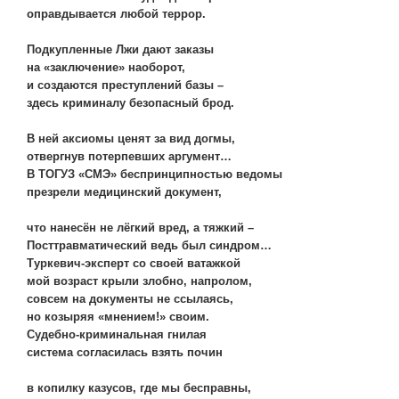
оправдывается любой террор.
Подкупленные Лжи дают заказы
на «заключение» наоборот,
и создаются преступлений базы –
здесь криминалу безопасный брод.
В ней аксиомы ценят за вид догмы,
отвергнув потерпевших аргумент…
В ТОГУЗ «СМЭ» беспринципностью ведомы
презрели медицинский документ,
что нанесён не лёгкий вред, а тяжкий –
Посттравматический ведь был синдром…
Туркевич-эксперт со своей ватажкой
мой возраст крыли злобно, напролом,
совсем на документы не ссылаясь,
но козыряя «мнением!» своим.
Судебно-криминальная гнилая
система согласилась взять почин
в копилку казусов, где мы бесправны,