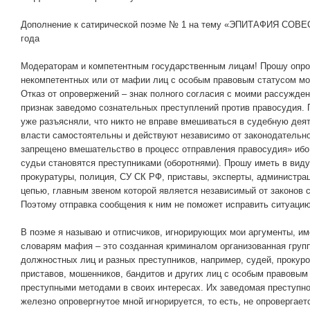
Дополнение к сатирической поэме № 1 на тему «ЭПИТАФИЯ СОВЕС
года
Модераторам и компетентным государственным лицам! Прошу опрове
некомпетентных или от мафии лиц с особым правовым статусом мои
Отказ от опровержений – знак полного согласия с моими рассужде
признак заведомо сознательных преступлений против правосудия. 
уже разъясняли, что никто не вправе вмешиваться в судебную дея
власти самостоятельны и действуют независимо от законодательно
запрещено вмешательство в процесс отправления правосудия» ибо к
судьи становятся преступниками (оборотнями). Прошу иметь в виду
прокуратуры, полиция, СУ СК РФ, приставы, эксперты, администрац
цепью, главным звеном которой является независимый от законов 
Поэтому отправка сообщения к ним не поможет исправить ситуацию
В поэме я называю и отписчиков, игнорирующих мои аргументы, и
словарям мафия – это созданная криминалом организованная групп
должностных лиц и разных преступников, например, судей, прокуро
приставов, мошенников, бандитов и других лиц с особым правовым
преступными методами в своих интересах. Их заведомая преступно
железно опровергнутое мной игнорируется, то есть, не опровергает