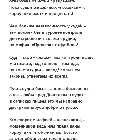
отвержена от истин правда-мать…
Пока судья в кавычках «независим»,
коррупции расти и процветать!
Чем больше независимость у судей –
тем должен быть суровее контроль
для истребления их лжи орудий,
но мафия: «Проверки отфутболь!
Суд – наша «крыша», мы контроля выше,
мы власти, над толпою – господа,
по конституции – народ! Колышем
законы, отвергаем их всегда.
Пусть судьи бесы – ангелы бесправны,
а вы – рабы пред Дьяволом в судах;
в отписках пишем это мы исправно,
дискриминируем добро в правах.
Кто спорит с мафией – неадекваты, –
мошенников ведь нам права даны,
коррупция, чтоб жили мы богато
за счёт обманутых трудяг страны.