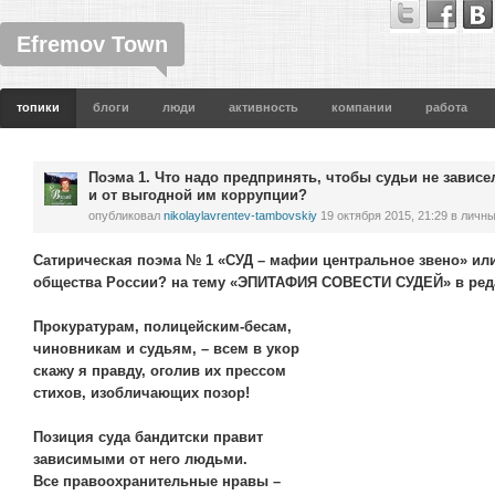
Efremov Town
топики
блоги
люди
активность
компании
работа
Поэма 1. Что надо предпринять, чтобы судьи не зависе
и от выгодной им коррупции?
опубликовал
nikolaylavrentev-tambovskiy
19 октября 2015, 21:29
в личны
Сатирическая поэма № 1 «СУД – мафии центральное звено» или
общества России? на тему «ЭПИТАФИЯ СОВЕСТИ СУДЕЙ» в редак
Прокуратурам, полицейским-бесам,
чиновникам и судьям, – всем в укор
скажу я правду, оголив их прессом
стихов, изобличающих позор!
Позиция суда бандитски правит
зависимыми от него людьми.
Все правоохранительные нравы –