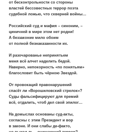
от бесконтрольности со стороны
властей бессовестных террор поэта
судебной ложью, что скверней войны…
Российский суд и мафия – синоним, –
циничней в мире этом нет родни!
А беззаконие мило обоим
от полной безнаказанности их.
И разочарованье непринятьем
меня всё алчет наделить бедой.
Наверно, непокорность «по понятьям»
благословит быть чёрною Звездой.
От провокаций правонарушений
спасёт ли «Ворошиловский стрелок»?
Суды фальсифицируют для премий
всё, отдалить, чтоб дел свой эпилог…
На домыслах основаны суд-акты,
согласны с этим Президент и вор
в законе. И они слабы де-факто,
но выход ль – очищающий террор?