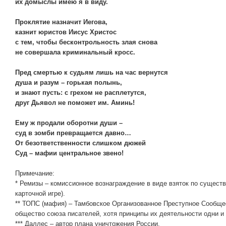
их домыслы имею я в виду.
Проклятие назначит Иегова,
казнит юристов Иисус Христос
с тем, чтобы бесконтрольность злая снова
не совершала криминальный кросс.
Пред смертью к судьям лишь на час вернутся
душа и разум – горькая полынь,
и знают пусть: с грехом не расплетутся,
друг Дьявол не поможет им. Аминь!
Ему ж продали оборотни души –
суд в зомби превращается давно…
От безответственности слишком дюжей
Суд – мафии центральное звено!
Примечание:
* Ремизы – комиссионное вознаграждение в виде взяток по существу
карточной игре).
** ТОПС (мафия) – Тамбовское Организованное Преступное Сообщес
общество союза писателей, хотя принципы их деятельности одни и 
*** Даллес – автор плана уничтожения России.