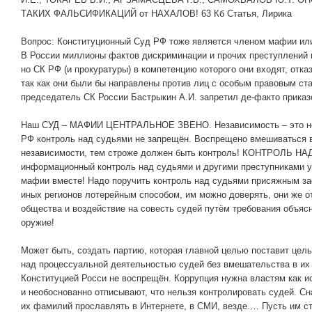
ТАКИХ ФАЛЬСИФИКАЦИЙ от НАХАЛОВ! 63 Кб Статья, Лирика
Вопрос: Конституционный Суд РФ тоже является членом мафии ил
В России миллионы фактов дискриминации и прочих преступлений 
но СК РФ (и прокуратуры) в компетенцию которого они входят, отк
так как они были бы направлены против лиц с особым правовым ста
председатель СК России Бастрыкин А.И. запретил де-факто приказо
Наш СУД – МАФИИ ЦЕНТРАЛЬНОЕ ЗВЕНО. Независимость – это не 
РФ контроль над судьями не запрещён. Воспрещено вмешиваться 
независимости, тем строже должен быть контроль! КОНТРОЛЬ 
информационный контроль над судьями и другими преступниками у 
мафии вместе! Надо поручить контроль над судьями присяжным за
иных регионов лотерейным способом, им можно доверять, они же 
общества и воздействие на совесть судей путём требования объя
оружие!
Может быть, создать партию, которая главной целью поставит цел
над процессуальной деятельностью судей без вмешательства в их
Конституцией Росси не воспрещён. Коррупция нужна властям как и
и необоснованно отписывают, что нельзя контролировать судей. С
их фамилий прославлять в Интернете, в СМИ, везде.… Пусть им сты