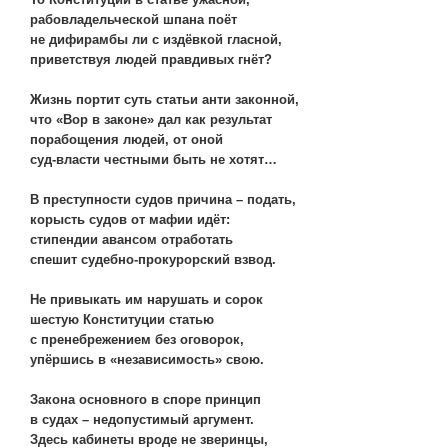
рабовладельческой шпана поёт
не дифирамбы ли с издёвкой гласной,
приветствуя людей правдивых гнёт?
Жизнь портит суть статьи анти законной,
что «Вор в законе» дал как результат
порабощения людей, от оной
суд-власти честными быть не хотят…
В преступности судов причина – подать,
корысть судов от мафии идёт:
стипендии авансом отработать
спешит судебно-прокурорский взвод.
Не привыкать им нарушать и сорок
шестую Конституции статью
с пренебрежением без оговорок,
упёршись в «независимость» свою.
Закона основного в споре принцип
в судах – недопустимый аргумент.
Здесь кабинеты вроде не зверинцы,