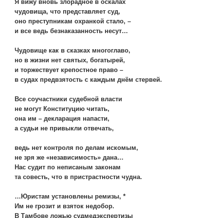
Я вижу вновь злорадное в оскалах
чудовища, что представляет суд,
оно преступникам охранкой стало, –
и все ведь безнаказанность несут…
Чудовище как в сказках многоглаво,
но в жизни нет святых, богатырей,
и торжествует крепостное право –
в судах предвзятость с каждым днём стервей.
Все соучастники судебной власти
не могут Конституцию читать,
она им – декларация напасти,
а судьи не привыкли отвечать,
ведь нет контроля по делам искомым,
не зря же «независимость» дана…
Нас судит по неписаным законам
та совесть, что в пристрастности чудна.
…Юристам установлены ремизы, *
Им не грозит и взяток недобор.
В Тамбове ложью судмедэкспертизы