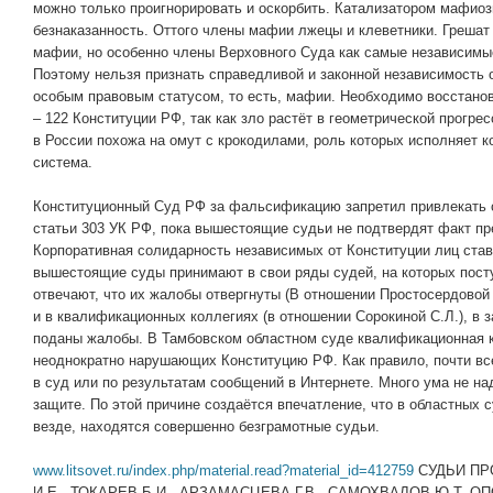
можно только проигнорировать и оскорбить. Катализатором мафиоз
безнаказанность. Оттого члены мафии лжецы и клеветники. Грешат 
мафии, но особенно члены Верховного Суда как самые независимы
Поэтому нельзя признать справедливой и законной независимость о
особым правовым статусом, то есть, мафии. Необходимо восстанов
– 122 Конституции РФ, так как зло растёт в геометрической прогре
в России похожа на омут с крокодилами, роль которых исполняет 
система.
Конституционный Суд РФ за фальсификацию запретил привлекать с
статьи 303 УК РФ, пока вышестоящие судьи не подтвердят факт пр
Корпоративная солидарность независимых от Конституции лиц ста
вышестоящие суды принимают в свои ряды судей, на которых пост
отвечают, что их жалобы отвергнуты (В отношении Простосердовой 
и в квалификационных коллегиях (в отношении Сорокиной С.Л.), в з
поданы жалобы. В Тамбовском областном суде квалификационная к
неоднократно нарушающих Конституцию РФ. Как правило, почти вс
в суд или по результатам сообщений в Интернете. Много ума не на
защите. По этой причине создаётся впечатление, что в областных 
везде, находятся совершенно безграмотные судьи.
www.litsovet.ru/index.php/material.read?material_id=412759
СУДЬИ ПР
И.Е., ТОКАРЕВ Б.И., АРЗАМАСЦЕВА Г.В., САМОХВАЛОВ Ю.Т. 