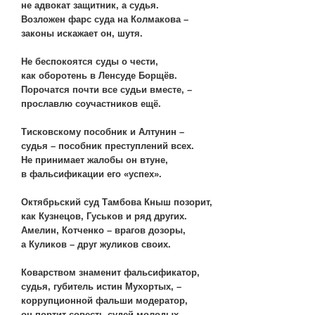
не адвокат защитник, а судья.
Возложен фарс суда на Колмакова –
законы искажает он, шутя.
Не беспокоятся суды о чести,
как оборотень в Ленсуде Борщёв.
Порочатся почти все судьи вместе, –
прославлю соучастников ещё.
Тисковскому пособник и Алтунин –
судья – пособник преступлений всех.
Не принимает жалобы он втуне,
в фальсификации его «успех».
Октябрьский суд Тамбова Кныш позорит,
как Кузнецов, Гуськов и ряд других.
Амелин, Котченко – врагов дозоры,
а Куликов – друг жуликов своих.
Коварством знаменит фальсификатор,
судья, губитель истин Мухортых, –
коррупционной фальши модератор,
он портит совесть судей молодых.