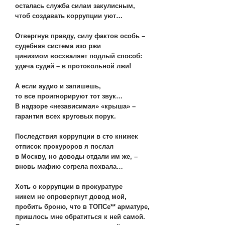
осталась служба силам закулисным,
чтоб создавать коррупции уют…
Отвергнув правду, силу фактов особь –
судебная система изо ржи
цинизмом восхваляет подлый способ:
удача судей – в протокольной лжи!
А если аудио и запишешь,
то все проигнорируют тот звук…
В надзоре «независимая» «крыша» –
гарантия всех круговых порук.
Последствия коррупции в сто книжек
отписок прокуроров я послал
в Москву, но доводы отдали им же, –
вновь мафию согрела похвала…
Хоть о коррупции в прокуратуре
никем не опровергнут довод мой,
пробить броню, что в ТОПСе** арматуре,
пришлось мне обратиться к ней самой.