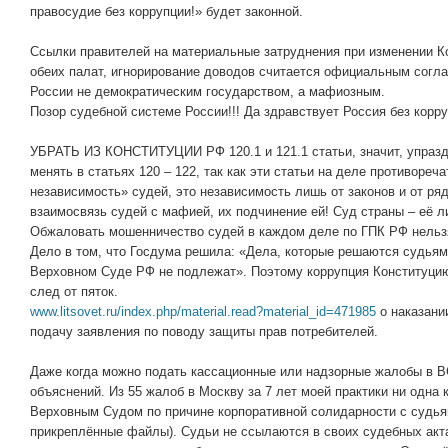
правосудие без коррупции!» будет законной.
Ссылки правителей на материальные затруднения при изменении Ко
обеих палат, игнорирование доводов считается официальным согла
России не демократическим государством, а мафиозным.
Позор судебной системе России!!! Да здравствует Россия без корр
УБРАТЬ ИЗ КОНСТИТУЦИИ РФ 120.1 и 121.1 статьи, значит, упра
менять в статьях 120 – 122, так как эти статьи на деле противореч
независимость» судей, это независимость лишь от законов и от ря
взаимосвязь судей с мафией, их подчинение ей! Суд страны – её ли
Обжаловать мошенничество судей в каждом деле по ГПК РФ нельзя
Дело в том, что Госдума решила: «Дела, которые решаются судья
Верховном Суде РФ не подлежат». Поэтому коррупция Конституцию 
след от пяток.
www.litsovet.ru/index.php/material.read?material_id=471985
о наказани
подачу заявления по поводу защиты прав потребителей.
Даже когда можно подать кассационные или надзорные жалобы в ВС
объяснений. Из 55 жалоб в Москву за 7 лет моей практики ни одна
Верховным Судом по причине корпоративной солидарности с судья
прикреплённые файлы). Судьи не ссылаются в своих судебных акта