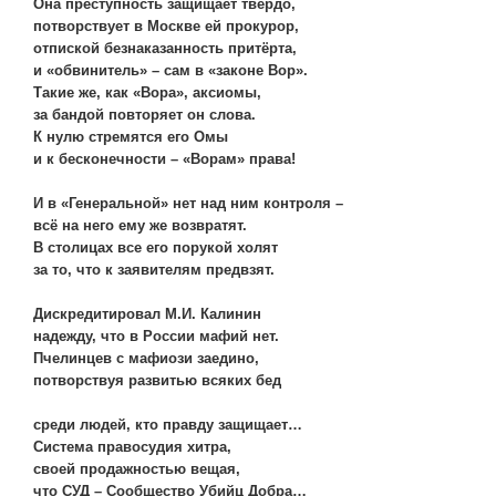
Она преступность защищает твёрдо,
потворствует в Москве ей прокурор,
отпиской безнаказанность притёрта,
и «обвинитель» – сам в «законе Вор».
Такие же, как «Вора», аксиомы,
за бандой повторяет он слова.
К нулю стремятся его Омы
и к бесконечности – «Ворам» права!
И в «Генеральной» нет над ним контроля –
всё на него ему же возвратят.
В столицах все его порукой холят
за то, что к заявителям предвзят.
Дискредитировал М.И. Калинин
надежду, что в России мафий нет.
Пчелинцев с мафиози заедино,
потворствуя развитью всяких бед
среди людей, кто правду защищает…
Система правосудия хитра,
своей продажностью вещая,
что СУД – Сообщество Убийц Добра…