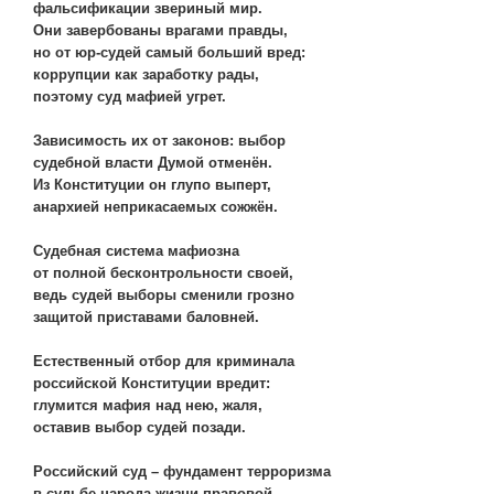
фальсификации звериный мир.
Они завербованы врагами правды,
но от юр-судей самый больший вред:
коррупции как заработку рады,
поэтому суд мафией угрет.
Зависимость их от законов: выбор
судебной власти Думой отменён.
Из Конституции он глупо выперт,
анархией неприкасаемых сожжён.
Судебная система мафиозна
от полной бесконтрольности своей,
ведь судей выборы сменили грозно
защитой приставами баловней.
Естественный отбор для криминала
российской Конституции вредит:
глумится мафия над нею, жаля,
оставив выбор судей позади.
Российский суд – фундамент терроризма
в судьбе народа жизни правовой,