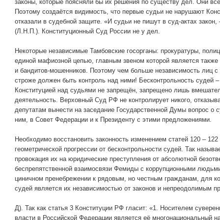
законы, которые поясняли бы их решения по существу дел. Они всё
Поэтому создаётся видимость, что первые судьи не нарушают Конст
отказали в судебной защите. «И судьи не пишут в суд-актах закон, 
(Л.Н.П.). Конституционный Суд России не у дел.
Некоторые независимые Тамбовские госорганы: прокуратуры, полици
единой мафиозной цепью, главным звеном которой является также 
и бандитов-мошенников. Поэтому чем больше независимость лиц с
строже должен быть контроль над ними! Бесконтрольность судей –
Конституцией над судьями не запрещён, запрещено лишь вмешател
деятельность. Верховный Суд РФ не контролирует никого, отказыв
депутатам вынести на заседание Государственной Думы вопрос о 
ним, в Совет Федерации и к Президенту с этими предложениями.
Необходимо восстановить законность изменением статей 120 – 122 
геометрической прогрессии от бесконтрольности судей. Так называ
провокация их на юридические преступления от абсолютной безотве
беспрепятственной взаимосвязи Фемиды с коррупционными людьми
циничном пренебрежении к рядовым, но честным гражданам, для к
судей является их независимостью от законов и непреодолимым п
Д). Так как статья 3 Конституции РФ гласит: «1. Носителем сувере
власти в Российской Федерации является её многонациональный н