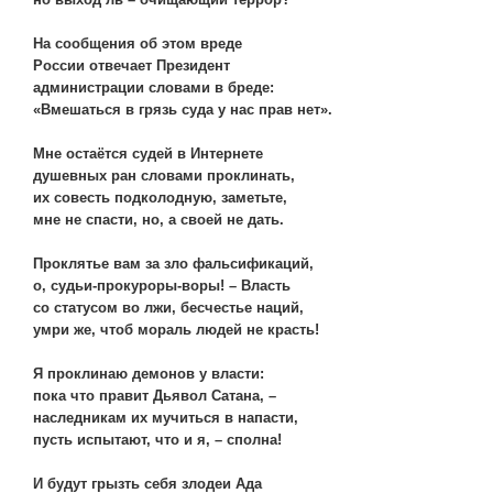
На сообщения об этом вреде
России отвечает Президент
администрации словами в бреде:
«Вмешаться в грязь суда у нас прав нет».
Мне остаётся судей в Интернете
душевных ран словами проклинать,
их совесть подколодную, заметьте,
мне не спасти, но, а своей не дать.
Проклятье вам за зло фальсификаций,
о, судьи-прокуроры-воры! – Власть
со статусом во лжи, бесчестье наций,
умри же, чтоб мораль людей не красть!
Я проклинаю демонов у власти:
пока что правит Дьявол Сатана, –
наследникам их мучиться в напасти,
пусть испытают, что и я, – сполна!
И будут грызть себя злодеи Ада