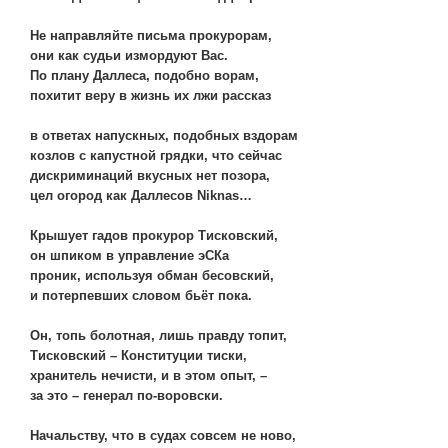
Не направляйте письма прокурорам,
они как судьи измордуют Вас.
По плану Даллеса, подобно ворам,
похитит веру в жизнь их лжи рассказ
в ответах напускных, подобных вздорам
козлов с капустной грядки, что сейчас
дискриминаций вкусных нет позора,
цел огород как Даллесов Niknas…
Крышует гадов прокурор Тисковский,
он шпиком в управление эСКа
проник, используя обман бесовский,
и потерпевших словом бьёт пока.
Он, топь болотная, лишь правду топит,
Тисковский – Конституции тиски,
хранитель нечисти, и в этом опыт, –
за это – генерал по-воровски.
Начальству, что в судах совсем не ново,