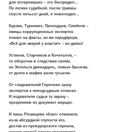
для потерпевших – это беспредел…
По логике судебной, после травмы
спустя пятьсот дней, я помолодел…
Курзин, Туркевич, Проходцов, Семёнов –
лжецы коррупционных экспертиз
плюют на факты, их же передёрнув,
«Всё для зверей у власти!» – их девиз!
Устинов, Старчиков и Кочетыгов, –
то оборотни в следствии своём,
на Энгельса двенадцать, ложью брызгав,
от долга к мафии ушли гуськом.
От следователей Горячкин сразу
экспертов к неподсудным отписал.
И подхватили судьи ту заразу –
презрением их документ мерцал.
И лишь Рязанцева «блат» отменила
из-за абсурдной глупости его,
достав из прокурорского горнила,
унизив гордой власти хвастовство.