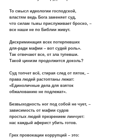
То смысл идеологии господской,
властям ведь Бога заменяет суд,
что силам тьмы прислуживает броско, –
все наши не по Библии живут.
Дискриминация всех потерпевших
для-ради мафии – вот судей роль».
Так отвечают все, от зла тупевши.
Такой цинизм продолжится доколь?
Суд топчет всё, стирая след от пяток, –
права людей растоптаны лежат:
«Единоличные дела для взяток
обжалованию не подлежат».
Безвыходность ног под собой не чует, –
зависимость от мафии судов
простых людей презрением линчует:
нас каждый аферист убить готов.
Грех провокации коррупций – это: