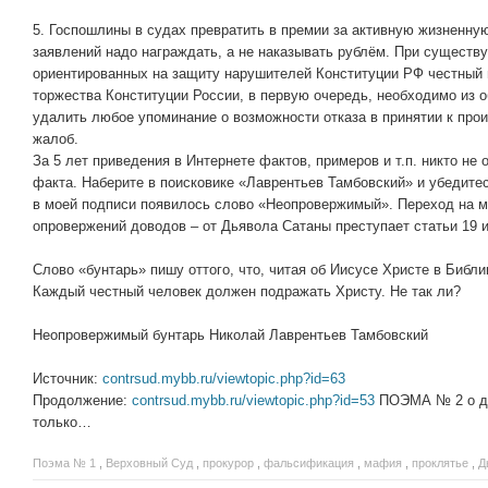
5. Госпошлины в судах превратить в премии за активную жизненную
заявлений надо награждать, а не наказывать рублём. При сущест
ориентированных на защиту нарушителей Конституции РФ честный 
торжества Конституции России, в первую очередь, необходимо из 
удалить любое упоминание о возможности отказа в принятии к про
жалоб.
За 5 лет приведения в Интернете фактов, примеров и т.п. никто не 
факта. Наберите в поисковике «Лаврентьев Тамбовский» и убедите
в моей подписи появилось слово «Неопровержимый». Переход на м
опровержений доводов – от Дьявола Сатаны преступает статьи 19 и
Слово «бунтарь» пишу оттого, что, читая об Иисусе Христе в Библии,
Каждый честный человек должен подражать Христу. Не так ли?
Неопровержимый бунтарь Николай Лаврентьев Тамбовский
Источник:
contrsud.mybb.ru/viewtopic.php?id=63
Продолжение:
contrsud.mybb.ru/viewtopic.php?id=53
ПОЭМА № 2 о ди
только…
Поэма № 1
,
Верховный Суд
,
прокурор
,
фальсификация
,
мафия
,
проклятье
,
Д