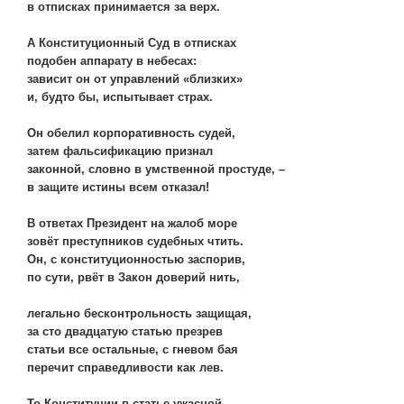
в отписках принимается за верх.
А Конституционный Суд в отписках
подобен аппарату в небесах:
зависит он от управлений «близких»
и, будто бы, испытывает страх.
Он обелил корпоративность судей,
затем фальсификацию признал
законной, словно в умственной простуде, –
в защите истины всем отказал!
В ответах Президент на жалоб море
зовёт преступников судебных чтить.
Он, с конституционностью заспорив,
по сути, рвёт в Закон доверий нить,
легально бесконтрольность защищая,
за сто двадцатую статью презрев
статьи все остальные, с гневом бая
перечит справедливости как лев.
То Конституции в статье ужасной,