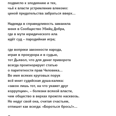
подвигло к злодеянию и тех,
чьё к власти устремление влекомо:
ценой предательства забраться вверх…
Надежда в справедливость заманила
меня в Сообщество Убийц Добра,
где в мути юридического ила
идёт суд – пародийная игра;
где вопреки законности народа,
играя в прокурора и в судью,
тот Дьявол, что для денег приворота
всегда проигнорирует статью
о паритетности прав Человека…
Во имя всяких круговых порук
всё мнит судейская душа-калека:
«закон лишь тот, на что укажет друг
коррупции», – болезни всякой власти,
чем общество в верхах прожгло насквозь.
Но недуг свой она, считая счастьем,
отпишет как всегда: «Бороться брось!»…