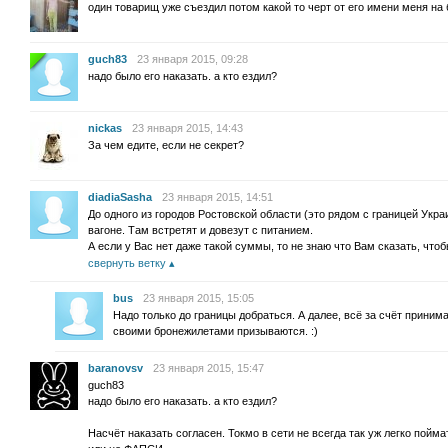
один товарищ уже съездил потом какой то черт от его имени меня на
guch83
23 января 2015, 09:28
надо было его наказать. а кто ездил?
nickas
23 января 2015, 14:43
За чем едите, если не секрет?
diadiaSasha
23 января 2015, 14:51
До одного из городов Ростовской области (это рядом с границей Укра
вагоне. Там встретят и довезут с питанием.
А если у Вас нет даже такой суммы, то не знаю что Вам сказать, чт
свернуть ветку
bus
23 января 2015, 15:05
Надо только до границы добраться. А далее, всё за счёт прини
своими бронежилетами призываются. :)
baranovsv
23 января 2015, 15:47
guch83
надо было его наказать. а кто ездил?
Насчёт наказать согласен. Токмо в сети не всегда так уж легко пойм