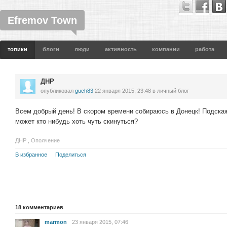
Efremov Town
топики
блоги
люди
активность
компании
работа
ДНР
опубликовал
guch83
22 января 2015, 23:48
в личный блог
Всем добрый день! В скором времени собираюсь в Донецк! Подскаж
может кто нибудь хоть чуть скинуться?
ДНР
,
Ополчение
В избранное
Поделиться
18
комментариев
marmon
23 января 2015, 07:46