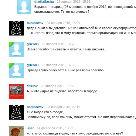
diadiaSasha
23 января 2015, 15:51
Баранов, товарищ (26 месяцев, с ноября 2012, не посещавший т
организационно. Ты не догоняешь?
baranovsv
23 января 2015, 16:09
Дядя Саша! а ты догоняешь? не навязывай мне своего скупердяйства.
… с чего ты взял, что я могу помогать только организационно и не мо
guch83
23 января 2015, 16:28
Всем спасибо. За советы и ответы. Тема закрыта.
guch83
23 января 2015, 16:32
Правда глупо получается! Еще раз всем спасибо.
strelok
23 января 2015, 17:56
А ни кто Дарка не видел? Говорят он в городе.
baranovsv
23 января 2015, 22:16
я не видел его в городе,
напиши ему лс, если хочешь, может ответит. я с ним переписывался 
ussr
14 февраля 2015, 19:23
кстати, со страницы видно, что кто-то заходит.это он или нет?