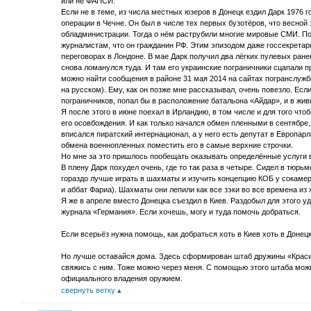
или не ФАПСИ.
Если не в теме, из числа местных юзеров в Донецк ездил Дарк 1976 
операции в Чечне. Он был в числе тех первых бузотёров, что весной
обладминистрации. Тогда о нём раструбили многие мировые СМИ. По
журналистам, что он гражданин РФ. Этим эпизодом даже госсекрета
переговорах в Лондоне. В мае Дарк получил два лёгких пулевых ран
снова ломанулся туда. И там его украинские пограничники сцапали п
можно найти сообщения в районе 31 мая 2014 на сайтах погранслужб
на русском). Ему, как он позже мне рассказывал, очень повезло. Ес
пограничников, попал бы в расположение батальона «Айдар», и в живы
Я после этого в июне поехал в Ирландию, в том числе и для того ч
его осовбождения. И как только начался обмен пленными в сентябре,
вписался пиратский интернационал, а у него есть депутат в Европар
обмена военнопленных поместить его в самые верхние строчки.
Но мне за это пришлось пообещать оказывать определённые услуги 
В плену Дарк похудел очень, где то так раза в четыре. Сидел в тюрьм
гораздо лучше играть в шахматы и изучить концепцию КОБ у сокамер
и аббат Фариа). Шахматы они лепили как все зэки во все времена из
Я же в апреле вместо Донецка съездил в Киев. Раздобыл для этого 
журнала «Германия». Если хочешь, могу и туда помочь добраться.
Если всерьёз нужна помощь, как добраться хоть в Киев хоть в Донец
Но лучше оставайся дома. Здесь сформирован штаб дружины «Краси
свяжись с ним. Тоже можно через меня. С помощью этого штаба мож
официального владения оружием.
свернуть ветку