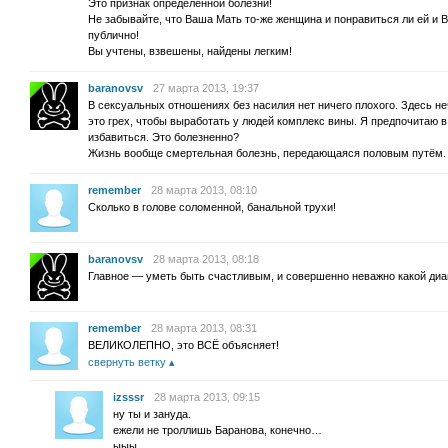
Это признак определенной болезни!
Не забывайте, что Ваша Мать то-же женщина и понравиться ли ей и В
публично!
Вы учтены, взвешены, найдены легким!
baranovsv
27 марта 2013, 19:37
В сексуальных отношениях без насилия нет ничего плохого. Здесь не
это грех, чтобы выработать у людей комплекс вины. Я предпочитаю в
избавиться. Это болезненно?
Жизнь вообще смертельная болезнь, передающаяся половым путём.
remember
28 марта 2013, 08:10
Сколько в голове соломенной, банальной трухи!
baranovsv
28 марта 2013, 08:18
Главное — уметь быть счастливым, и совершенно неважно какой диаг
remember
28 марта 2013, 08:31
ВЕЛИКОЛЕПНО, это ВСЁ объясняет!
свернуть ветку
izsssr
28 марта 2013, 09:15
ну ты и зануда.
ежели не троллишь Баранова, конечно…
ыыы