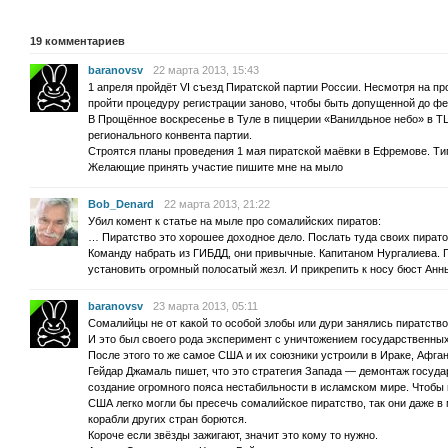
19
комментариев
baranovsv
22 марта 2013, 15:43
1 апреля пройдёт VI съезд Пиратской партии России. Несмотря на п
пройти процедуру регистрации заново, чтобы быть допущенной до ф
В Прощённое воскресенье в Туле в пиццерии «Ванилдьное небо» в Т
регионального конвента партии.
Строятся планы проведения 1 мая пиратской маёвки в Ефремове. Тип
Желающие принять участие пишите мне на мыло
Bob_Denard
22 марта 2013, 21:22
Убил комент к статье на мыле про сомалийских пиратов:
… Пиратство это хорошее доходное дело. Послать туда своих пирато
Команду набрать из ГИБДД, они привычные. Капитаном Нургалиева. 
установить огромный полосатый жезл. И прикрепить к носу бюст А
baranovsv
23 марта 2013, 05:11
Сомалийцы не от какой то особой злобы или дури занялись пиратство
И это был своего рода эксперимент с уничтожением государственных
После этого то же самое США и их союзники устроили в Ираке, Афган
Гейдар Джамаль пишет, что это стратегия Запада — демонтаж государ
создание огромного пояса нестабильности в исламском мире. Чтоб
США легко могли бы пресечь сомалийское пиратство, так они даже в 
корабли других стран борются.
Короче если звёзды зажигают, значит это кому то нужно.