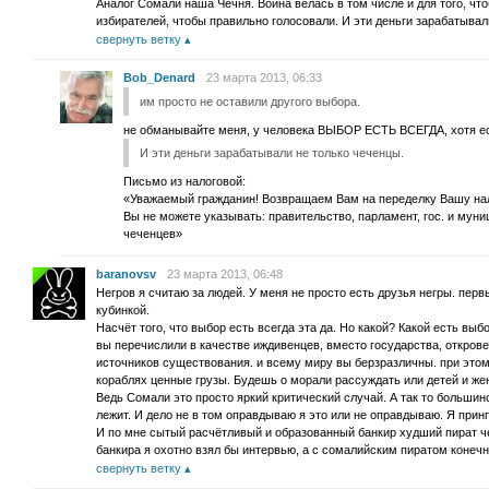
Аналог Сомали наша Чечня. Война велась в том числе и для того, что
избирателей, чтобы правильно голосовали. И эти деньги зарабатывал
свернуть ветку
Bob_Denard
23 марта 2013, 06:33
им просто не оставили другого выбора.
не обманывайте меня, у человека ВЫБОР ЕСТЬ ВСЕГДА, хотя есл
И эти деньги зарабатывали не только чеченцы.
Письмо из налоговой:
«Уважаемый гражданин! Возвращаем Вам на переделку Вашу нал
Вы не можете указывать: правительство, парламент, гос. и мун
чеченцев»
baranovsv
23 марта 2013, 06:48
Негров я считаю за людей. У меня не просто есть друзья негры. пер
кубинкой.
Насчёт того, что выбор есть всегда эта да. Но какой? Какой есть выбо
вы перечислили в качестве иждивенцев, вместо государства, открове
источников существования. и всему миру вы берзразличны. при этом
кораблях ценные грузы. Будешь о морали рассуждать или детей и ж
Ведь Сомали это просто яркий критический случай. А так то большин
лежит. И дело не в том оправдываю я это или не оправдываю. Я прин
И по мне сытый расчётливый и образованный банкир худший пират ч
банкира я охотно взял бы интервью, а с сомалийским пиратом конечн
свернуть ветку