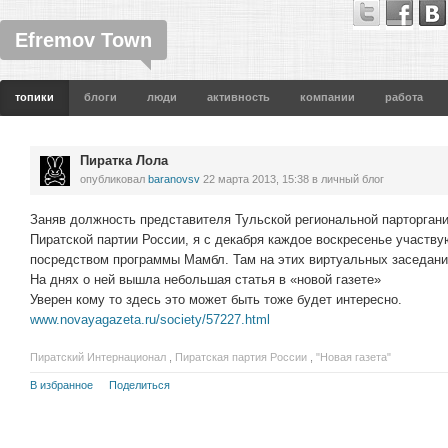
Efremov Town
топики
блоги
люди
активность
компании
работа
Пиратка Лола
опубликовал
baranovsv
22 марта 2013, 15:38
в личный блог
Заняв должность представителя Тульской региональной парторган
Пиратской партии России, я с декабря каждое воскресенье участву
посредством программы Мамбл. Там на этих виртуальных заседани
На днях о ней вышла небольшая статья в «новой газете»
Уверен кому то здесь это может быть тоже будет интересно.
www.novayagazeta.ru/society/57227.html
Пиратский Интернационал
,
Пиратская партия России
,
"Новая газета"
В избранное
Поделиться