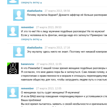
свернуть ветку
diadiaSasha
27 марта 2013, 08:56
Почему мулатка бедная? Думаете аффтар её больше разгворам
remember
27 марта 2013, 09:53
И это то-же! Не к лицу мужчине подобные разговоры! Не по мужски!
Если у человека есть фонтан, иногда надо его заткнуть! Примерно та
свернуть ветку
diadiaSasha
27 марта 2013, 17:16
Эту мулатку здесь никто не знает. Поэтому нет никакой компром
baranovsv
27 марта 2013, 11:05
А что Ремемба! С вашей точки зрения женщине подобные разговоры 
Я согласен, что мне давно пора бы и заткнуться. Сам ломаю голову, 
стереотипам о нравственности и морали я отношусь перепендикулярн
навязали обществу для того, чтобы затруднить людям путь к счастью
remember
27 марта 2013, 12:05
О женщинах пусть судят женщины! Я-мужчина!
И если ВАШ вектор поведения «перпендикулярен» к устоявшимся ст
Ваша проблема!
Вы всё время пытаетесь заявить о своей необычности и оригинально