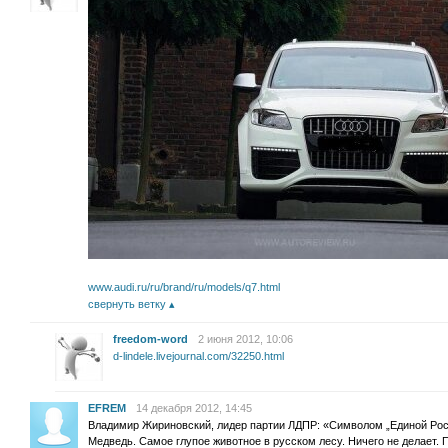
www.audi.ru/ru/brand/ru/models/q7.html
свернуть ветку
freedom-word
2 июня 2012, 10:06
d-lindele.livejournal.com/32250.html
EFREM
14 декабря 2012, 14:45
Владимир Жириновский, лидер партии ЛДПР: «Символом „Единой Росс
Медведь. Самое глупое животное в русском лесу. Ничего не делает. По