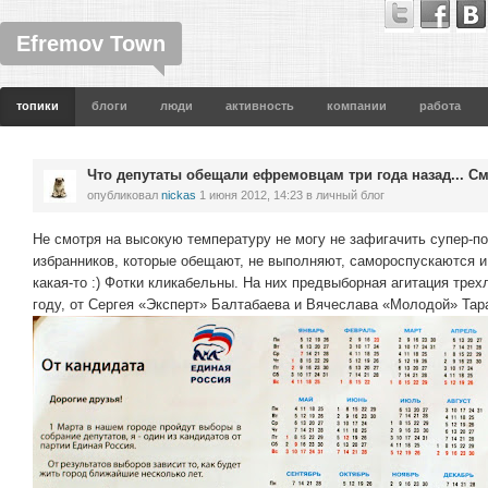
Efremov Town
топики
блоги
люди
активность
компании
работа
Что депутаты обещали ефремовцам три года назад... См
опубликовал
nickas
1 июня 2012, 14:23
в личный блог
Не смотря на высокую температуру не могу не зафигачить супер-по
избранников, которые обещают, не выполняют, самороспускаются и
какая-то :) Фотки кликабельны. На них предвыборная агитация тре
году, от Сергея «Эксперт» Балтабаева и Вячеслава «Молодой» Тар