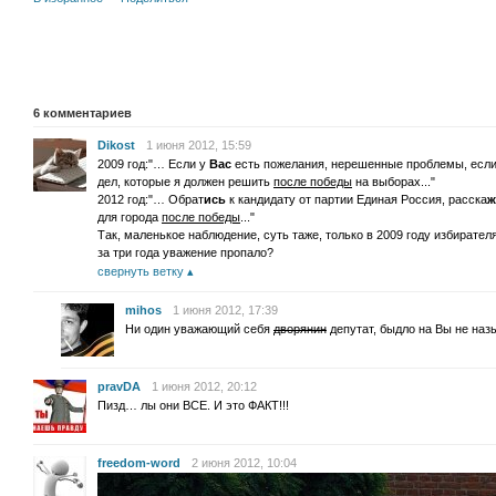
6
комментариев
Dikost
1 июня 2012, 15:59
2009 год:"… Если у
Вас
есть пожелания, нерешенные проблемы, есл
дел, которые я должен решить
после победы
на выборах..."
2012 год:"… Обрат
ись
к кандидату от партии Единая Россия, расска
ж
для города
после победы
..."
Так, маленькое наблюдение, суть таже, только в 2009 году избирателя
за три года уважение пропало?
свернуть ветку
mihos
1 июня 2012, 17:39
Ни один уважающий себя
дворянин
депутат, быдло на Вы не наз
pravDA
1 июня 2012, 20:12
Пизд… лы они ВСЕ. И это ФАКТ!!!
freedom-word
2 июня 2012, 10:04