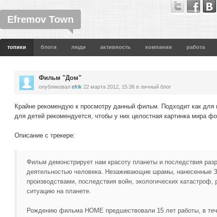
Efremov Town
топики
блоги
люди
активность
компании
работа
Фильм "Дом"
опубликовал
efrik
22 марта 2012, 15:36
в личный блог
Крайне рекомендую к просмотру данный фильм. Подходит как для в
для детей рекомендуется, чтобы у них целостная картинка мира ф
Описание с трекере:
Фильм демонстрирует нам красоту планеты и последствия раз
деятельностью человека. Незаживающие шрамы, нанесенные
производствами, последствия войн, экологических катастроф,
ситуацию на планете.
Рождению фильма HOME предшествовали 15 лет работы, в тече