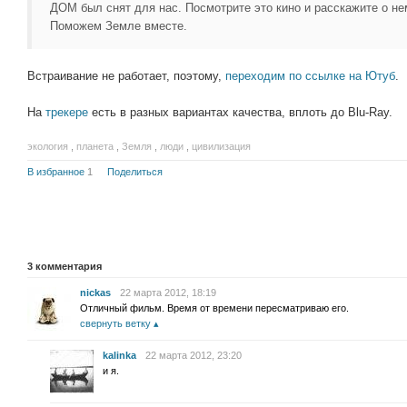
ДОМ был снят для нас. Посмотрите это кино и расскажите о не
Поможем Земле вместе.
Встраивание не работает, поэтому,
переходим по ссылке на Ютуб
.
На
трекере
есть в разных вариантах качества, вплоть до Blu-Ray.
экология
,
планета
,
Земля
,
люди
,
цивилизация
В избранное
1
Поделиться
3
комментария
nickas
22 марта 2012, 18:19
Отличный фильм. Время от времени пересматриваю его.
свернуть ветку
kalinka
22 марта 2012, 23:20
и я.