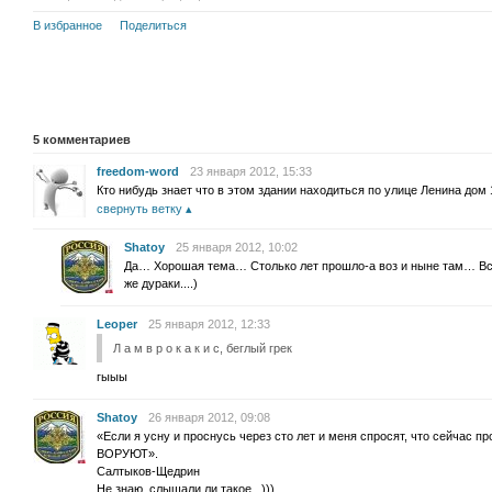
В избранное
Поделиться
5
комментариев
freedom-word
23 января 2012, 15:33
Кто нибудь знает что в этом здании находиться по улице Ленина дом 
свернуть ветку
Shatoy
25 января 2012, 10:02
Да… Хорошая тема… Столько лет прошло-а воз и ныне там… Все
же дураки....)
Leoper
25 января 2012, 12:33
Л а м в р о к а к и с, беглый грек
гыыы
Shatoy
26 января 2012, 09:08
«Если я усну и проснусь через сто лет и меня спросят, что сейчас п
ВОРУЮТ».
Салтыков-Щедрин
Не знаю, слышали ли такое...)))