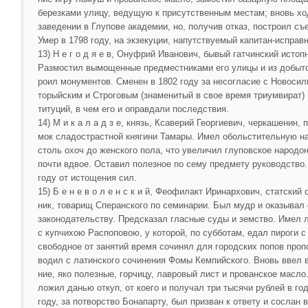
березками улицу, ведущую к присутственным местам; вновь хо
заведении в Глупове академии, но, получив отказ, построил съ
Умер в 1798 году, на экзекуции, напутствуемый капитан-исправ
13) Н е г о д я е в, Онуфрий Иванович, бывый гатчинский истопн
Размостил вымощенные предместниками его улицы и из добыто
роил монументов. Сменен в 1802 году за несогласие с Новосил
торыйским и Строговым (знаменитый в свое время триумвират) 
титуций, в чем его и оправдали последствия.
14) М и к а л а д з е, князь, Ксаверий Георгиевич, черкашенин, п
мок сладострастной княгини Тамары. Имел обольстительную н
столь охоч до женского пола, что увеличил глуповское народо
почти вдвое. Оставил полезное по сему предмету руководство.
году от истощения сил.
15) Б е н е в о л е н с к и й, Феофилакт Иринархович, статский 
ник, товарищ Сперанского по семинарии. Был мудр и оказывал 
законодательству. Предсказал гласные суды и земство. Имел
с купчихою Распоповою, у которой, по субботам, едал пироги с
свободное от занятий время сочинял для городских попов проп
водил с латинского сочинения Фомы Кемпийского. Вновь ввел в
ние, яко полезные, горчицу, лавровый лист и прованское масло
ложил данью откуп, от коего и получал три тысячи рублей в год
году, за потворство Бонапарту, был призван к ответу и сослан 