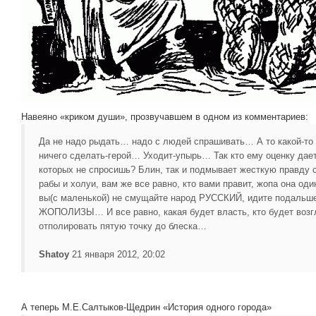
Навеяно «криком души», прозвучавшем в одном из комментариев:
Да не надо рыдать… надо с людей спрашивать… А то какой-то
ничего сделать-герой… Уходит-упырь… Так кто ему оценку дае
которых не спросишь? Блин, так и подмывает жесткую правду
рабы и холуи, вам же все равно, кто вами правит, жопа она оди
вы(с маленькой) не смущайте народ РУССКИЙ, идите подал
ЖОПОЛИЗЫ… И все равно, какая будет власть, кто будет воз
отполировать пятую точку до блеска…
Shatoy
21 января 2012, 20:02
А теперь М.Е.Салтыков-Щедрин «История одного города»