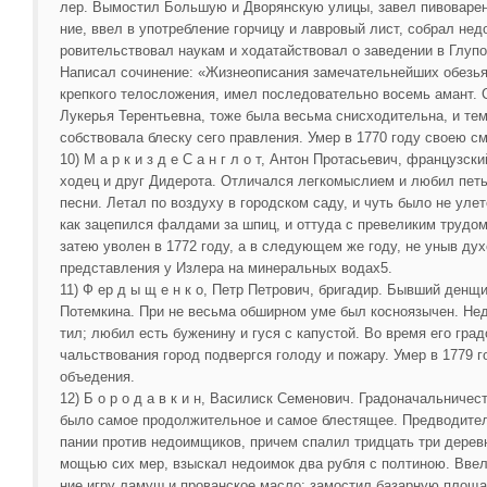
лер. Вымостил Большую и Дворянскую улицы, завел пивоварен
ние, ввел в употребление горчицу и лавровый лист, собрал недо
ровительствовал наукам и ходатайствовал о заведении в Глуп
Написал сочинение: «Жизнеописания замечательнейших обезья
крепкого телосложения, имел последовательно восемь амант. С
Лукерья Терентьевна, тоже была весьма снисходительна, и тем
собствовала блеску сего правления. Умер в 1770 году своею с
10) М а р к и з д е С а н г л о т, Антон Протасьевич, французски
ходец и друг Дидерота. Отличался легкомыслием и любил пет
песни. Летал по воздуху в городском саду, и чуть было не уле
как зацепился фалдами за шпиц, и оттуда с превеликим трудом 
затею уволен в 1772 году, а в следующем же году, не уныв ду
представления у Излера на минеральных водах5.
11) Ф ер д ы щ е н к о, Петр Петрович, бригадир. Бывший денщи
Потемкина. При не весьма обширном уме был косноязычен. Нед
тил; любил есть буженину и гуся с капустой. Во время его град
чальствования город подвергся голоду и пожару. Умер в 1779 г
объедения.
12) Б о р о д а в к и н, Василиск Семенович. Градоначальничес
было самое продолжительное и самое блестящее. Предводител
пании против недоимщиков, причем спалил тридцать три деревн
мощью сих мер, взыскал недоимок два рубля с полтиною. Ввел
ние игру ламуш и прованское масло; замостил базарную площа