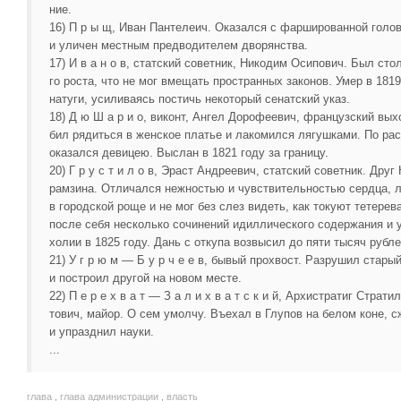
ние.
16) П р ы щ, Иван Пантелеич. Оказался с фаршированной голов
и уличен местным предводителем дворянства.
17) И в а н о в, статский советник, Никодим Осипович. Был сто
го роста, что не мог вмещать пространных законов. Умер в 1819
натуги, усиливаясь постичь некоторый сенатский указ.
18) Д ю Ш а р и о, виконт, Ангел Дорофеевич, французский вых
бил рядиться в женское платье и лакомился лягушками. По ра
оказался девицею. Выслан в 1821 году за границу.
20) Г р у с т и л о в, Эраст Андреевич, статский советник. Друг 
рамзина. Отличался нежностью и чувствительностью сердца, 
в городской роще и не мог без слез видеть, как токуют тетерев
после себя несколько сочинений идиллического содержания и 
холии в 1825 году. Дань с откупа возвысил до пяти тысяч рубле
21) У г р ю м — Б у р ч е е в, бывый прохвост. Разрушил стары
и построил другой на новом месте.
22) П е р е х в а т — З а л и х в а т с к и й, Архистратиг Стратил
тович, майор. О сем умолчу. Въехал в Глупов на белом коне, 
и упразднил науки.
...
глава
,
глава администрации
,
власть