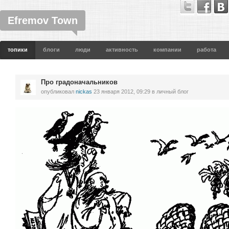
Efremov Town
топики
блоги
люди
активность
компании
работа
Про градоначальников
опубликовал
nickas
23 января 2012, 09:29
в личный блог