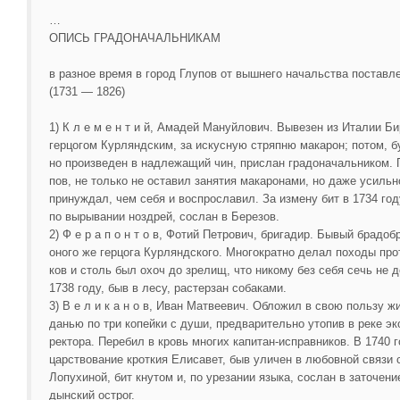
…
ОПИСЬ ГРАДОНАЧАЛЬНИКАМ
в разное время в город Глупов от вышнего начальства постав
(1731 — 1826)
1) К л е м е н т и й, Амадей Мануйлович. Вывезен из Италии Б
герцогом Курляндским, за искусную стряпню макарон; потом, б
но произведен в надлежащий чин, прислан градоначальником. 
пов, не только не оставил занятия макаронами, но даже усильн
принуждал, чем себя и воспрославил. За измену бит в 1734 год
по вырывании ноздрей, сослан в Березов.
2) Ф е р а п о н т о в, Фотий Петрович, бригадир. Бывый брадоб
оного же герцога Курляндского. Многократно делал походы пр
ков и столь был охоч до зрелищ, что никому без себя сечь не 
1738 году, быв в лесу, растерзан собаками.
3) В е л и к а н о в, Иван Матвеевич. Обложил в свою пользу ж
данью по три копейки с души, предварительно утопив в реке эк
ректора. Перебил в кровь многих капитан-исправников. В 1740 г
царствование кроткия Елисавет, быв уличен в любовной связи 
Лопухиной, бит кнутом и, по урезании языка, сослан в заточение
дынский острог.