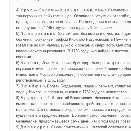
4) У р у с — К у г у ш — К и л ь д и б а е в, Маныл Самылович, 
тан-поручик из лейб-кампанцев. Отличался безумной отвагой и
однажды приступом город Глупов. По доведении о сем до свед
не получил и в 1745 году уволен с распубликованием.
5) Л а м в р о к а к и с, беглый грек, без имени и отчества, и да
без чина, пойманный графом Кирилою Разумовским в Нежине, н
говал греческим мылом, губкою и орехами; сверх того, был ст
классического образования. В 1756 году был найден в постели
клопами.
6) Б а к л а н, Иван Матвеевич, бригадир. Был роста трех аршин
вершков и кичился тем, что происходит по прямой линии от Ив
(известная в Москве колокольня). Переломлен пополам во врем
репствовавшей в 1761 году.
7) П ф е й ф е р, Богдан Богданович, гвардии сержант, голштин
ходец. Ничего не свершив, сменен в 1762 году за невежество.
8) Б р у д а с т ы й, Дементий Варламович. Назначен был впоп
имел в голове некоторое особливое устройство, за что и прозв
ганчиком». Это не мешало ему, впрочем, привести в порядок не
пущенные его предместником. Во время сего правления произо
безначалие, продолжавшееся семь дней, как о том будет пове
9) Д в о е к у р о в, Семен Константиныч, штатский советник и к