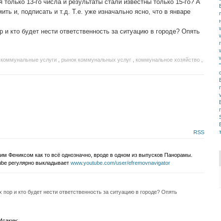
я только 13-го числа и результаты стали известны только 15-го? А
ть и, подписать и т.д. Т.е. уже изначально ясно, что в январе
р и кто будет нести ответственность за ситуацию в городе? Опять
,
коммунальные услуги
,
рынок коммунальных услуг
,
коммунальное хозяйство
,
RSS
этим Фениксом как то всё однозначно, вроде в одном из выпусков Панорамы.
Tube регулярно выкладывает
www.youtube.com/user/efremovnavigator
 пор и кто будет нести ответственность за ситуацию в городе? Опять
Исакин: