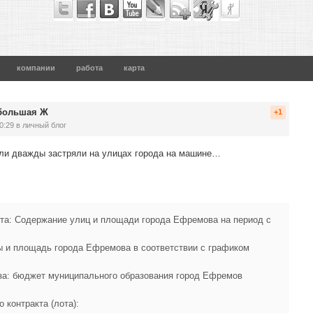
компании
работа
карта
-большая Ж
+1
0:29
в личный блог
тели дважды застряли на улицах города на машине…
кта: Содержание улиц и площади города Ефремова на период с
цы и площадь города Ефремова в соответствии с графиком
аза: бюджет муниципального образования город Ефремов
 контракта (лота):