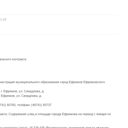
21:43
ального контракта
инистрация муниципального образования город Ефремов Ефремовского
г. Ефремов, ул. Свердлова, д.
. Ефремов, ул. Свердлова, д.
741) 60760, тел/факс (48741) 60737
ракта: Содержание улиц и площади города Ефремова на период с января по
о контракта (лота): 18 329 436 (Восемнадцать миллионов триста двадцать