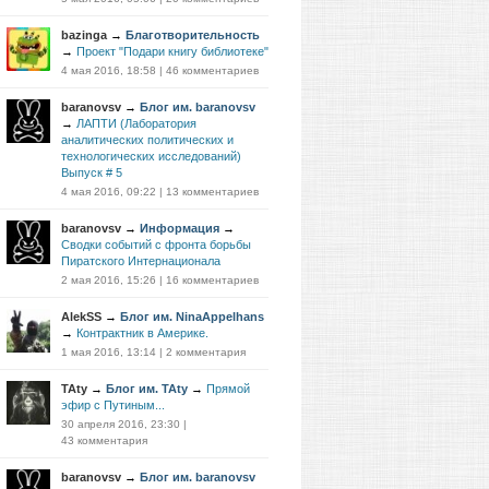
bazinga
→
Благотворительность
→
Проект "Подари книгу библиотеке"
4 мая 2016, 18:58
|
46 комментариев
baranovsv
→
Блог им. baranovsv
→
ЛАПТИ (Лаборатория
аналитических политических и
технологических исследований)
Выпуск # 5
4 мая 2016, 09:22
|
13 комментариев
baranovsv
→
Информация
→
Сводки событий с фронта борьбы
Пиратского Интернационала
2 мая 2016, 15:26
|
16 комментариев
AlekSS
→
Блог им. NinaAppelhans
→
Контрактник в Америке.
1 мая 2016, 13:14
|
2 комментария
TAty
→
Блог им. TAty
→
Прямой
эфир с Путиным...
30 апреля 2016, 23:30
|
43 комментария
baranovsv
→
Блог им. baranovsv