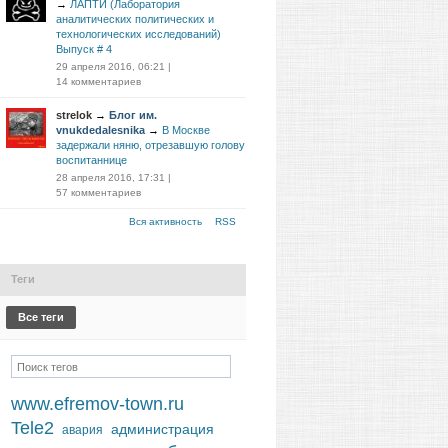
→
ЛАПТИ (Лаборатория
аналитических политических и
технологических исследований)
Выпуск # 4
29 апреля 2016, 06:21
|
14 комментариев
strelok
→
Блог им.
vnukdedalesnika
→
В Москве
задержали няню, отрезавшую голову
воспитаннице
28 апреля 2016, 17:31
|
57 комментариев
Вся активность
RSS
Теги
Все теги
www.efremov-town.ru
Tele2
администрация
авария