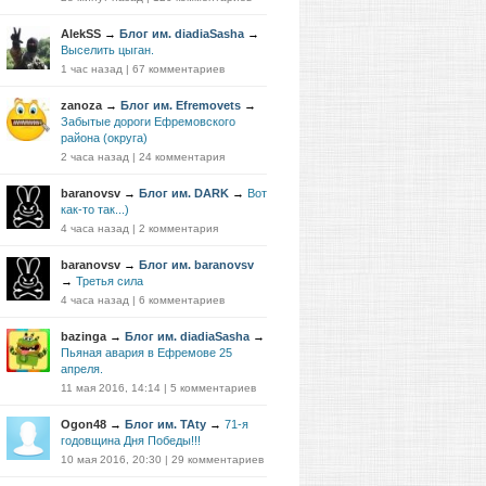
AlekSS
→
Блог им. diadiaSasha
→
Выселить цыган.
1 час назад
|
67 комментариев
zanoza
→
Блог им. Efremovets
→
Забытые дороги Ефремовского
района (округа)
2 часа назад
|
24 комментария
baranovsv
→
Блог им. DARK
→
Вот
как-то так...)
4 часа назад
|
2 комментария
baranovsv
→
Блог им. baranovsv
→
Третья сила
4 часа назад
|
6 комментариев
bazinga
→
Блог им. diadiaSasha
→
Пьяная авария в Ефремове 25
апреля.
11 мая 2016, 14:14
|
5 комментариев
Ogon48
→
Блог им. TAty
→
71-я
годовщина Дня Победы!!!
10 мая 2016, 20:30
|
29 комментариев