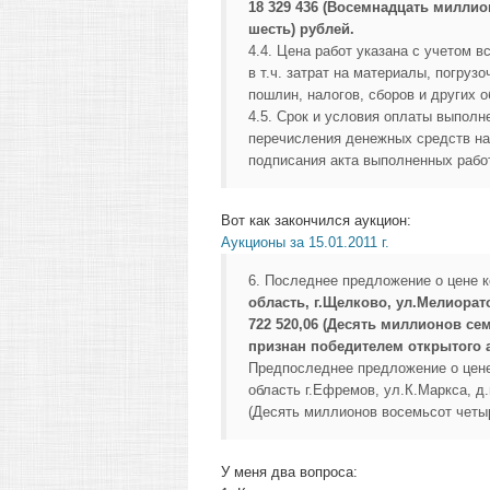
18 329 436 (Восемнадцать миллио
шесть) рублей.
4.4. Цена работ указана с учетом 
в т.ч. затрат на материалы, погруз
пошлин, налогов, сборов и других 
4.5. Срок и условия оплаты выполн
перечисления денежных средств на 
подписания акта выполненных рабо
Вот как закончился аукцион:
Аукционы за 15.01.2011 г.
6. Последнее предложение о цене 
область, г.Щелково, ул.Мелиора
722 520,06 (Десять миллионов се
признан победителем открытого 
Предпоследнее предложение о цене
область г.Ефремов, ул.К.Маркса, д
(Десять миллионов восемьсот четыр
У меня два вопроса: