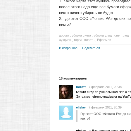
1. Какого черта этот аукцион проводилс
после этого надо еще все бумаги оформи
никто ничего убирать не будет.
2. Где этот ООО «Феникс-РА» до сих по
никто?
дороги
,
уборка снега
,
уборка улиц
,
снег
,
лед
аукцион
,
торги
,
власть
,
Ефремов
В избранное
Поделиться
18
комментариев
boroff
7 февраля 2011, 20:38
Кстати я где то уже слышал, что с 
Энтузиаст efremovnavigator на You
elislav
7 февраля 2011, 20:39
Где этот ООО «Феникс-РА» до сих
никто?
nickas
, на Ваш вопрос отвечает г-н 