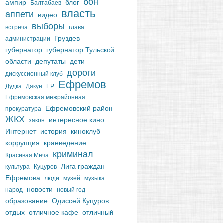
бон
ампир
блог
Балтабаев
власть
аппети
видео
выборы
встреча
глава
Груздев
администрации
губернатор
губернатор Тульской
области
депутаты
дети
дороги
дискуссионный клуб
Ефремов
Дудка
Дякун
ЕР
Ефремовская межрайонная
Ефремовский район
прокуратура
ЖКХ
интересное кино
закон
Интернет
история
киноклуб
коррупция
краеведение
криминал
Красивая Меча
Лига граждан
культура
Куцуров
Ефремова
люди
музей
музыка
новости
народ
новый год
образование
Одиссей Куцуров
отдых
отличное кафе
отличный