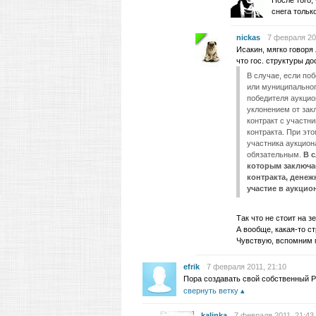
После того,
снега тольк
nickas
7 февраля 20
Исакин, мягко говоря
что гос. структуры д
В случае, если по
или муниципальног
победителя аукцио
уклонением от зак
контракт с участн
контракта. При эт
участника аукцион
обязательным.
В с
которым заключае
контракта, денеж
участие в аукцио
Так что не стоит на з
А вообще, какая-то с
Чувствую, вспомним
efrik
7 февраля 2011, 21:10
Пора создавать свой собственный
свернуть ветку
kalinka
7 февраля 2011, 21:43