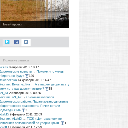
Новый проект
Похожие записи
nickas
8 апреля 2010, 18:17
Ефремовские новости
→
Похоже, что улицы
убирать не будут
120
Belosnezhka
14 декабря 2010, 14:47
Блог им. Belosnezhka
→
А в вашем дворе за эту
зиму хоть раз дорогу чистили?
58
oN_Air
20 января 2016, 00:26
Блог им. oN_Air
→
Снежный коллапсв
Ефремовском районе. Парализовано движение
общественного транспорта. Почти встали
подъезды к М4
2
ALekDi
9 февраля 2011, 22:09
Блог им. ALekDi
→
ТСЖ «Центральное» не
исполняет обязанностей по уборке крыш.
1
boroff
17 февраля 2011, 12:59