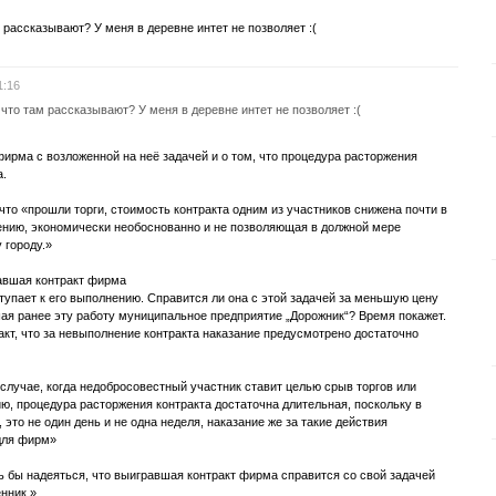
 рассказывают? У меня в деревне интет не позволяет :(
1:16
 что там рассказывают? У меня в деревне интет не позволяет :(
фирма с возложенной на неё задачей и о том, что процедура расторжения
а.
что «прошли торги, стоимость контракта одним из участников снижена почти в
нению, экономически необоснованно и не позволяющая в должной мере
 городу.»
равшая контракт фирма
тупает к его выполнению. Справится ли она с этой задачей за меньшую цену
я ранее эту работу муниципальное предприятие „Дорожник“? Время покажет.
акт, что за невыполнение контракта наказание предусмотрено достаточно
 случае, когда недобросовестный участник ставит целью срыв торгов или
ию, процедура расторжения контракта достаточна длительная, поскольку в
 это не один день и не одна неделя, наказание же за такие действия
для фирм»
сь бы надеяться, что выигравшая контракт фирма справится со свой задачей
нник.»