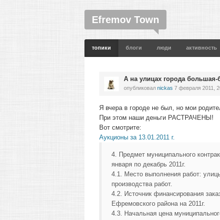
Efremov Town
топики
блоги
люди
активность
А на улицах города большая
опубликовал
nickas
7 февраля 2011, 2
Я вчера в городе не был, но мои роди
При этом наши деньги РАСТРАЧЕНЫ!
Вот смотрите:
Аукционы за 13.01.2011 г.
4. Предмет муниципального контра
января по декабрь 2011г.
4.1. Место выполнения работ: ули
производства работ.
4.2. Источник финансирования зак
Ефремовского района на 2011г.
4.3. Начальная цена муниципального