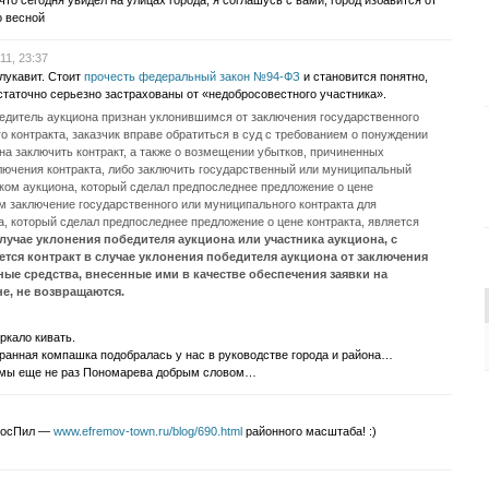
 что сегодня увидел на улицах города, я соглашусь с вами, город избавится от
о весной
11, 23:37
 лукавит. Стоит
прочесть федеральный закон №94-ФЗ
и становится понятно,
остаточно серьезно застрахованы от «недобросовестного участника».
бедитель аукциона признан уклонившимся от заключения государственного
о контракта, заказчик вправе обратиться в суд с требованием о понуждении
на заключить контракт, а также о возмещении убытков, причиненных
лючения контракта, либо заключить государственный или муниципальный
иком аукциона, который сделал предпоследнее предложение о цене
ом заключение государственного или муниципального контракта для
а, который сделал предпоследнее предложение о цене контракта, является
лучае уклонения победителя аукциона или участника аукциона, с
тся контракт в случае уклонения победителя аукциона от заключения
ные средства, внесенные ими в качестве обеспечения заявки на
не, не возвращаются.
еркало кивать.
транная компашка подобралась у нас в руководстве города и района…
 мы еще не раз Пономарева добрым словом…
 РосПил —
www.efremov-town.ru/blog/690.html
районного масштаба! :)