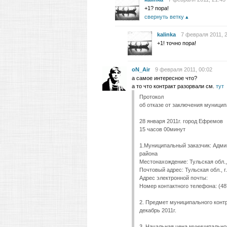
+1? пора!
свернуть ветку
kalinka
7 февраля 2011, 
+1! точно пора!
oN_Air
9 февраля 2011, 00:02
а самое интересное что?
а то что контракт разорвали см.
тут
Протокол
об отказе от заключения муницип
28 января 2011г. город Ефремов
15 часов 00минут
1.Муниципальный заказчик: Адм
района
Местонахождение: Тульская обл., 
Почтовый адрес: Тульская обл., г
Адрес электронной почты:
Номер контактного телефона: (48
2. Предмет муниципального конт
декабрь 2011г.
3. Начальная цена муниципальног