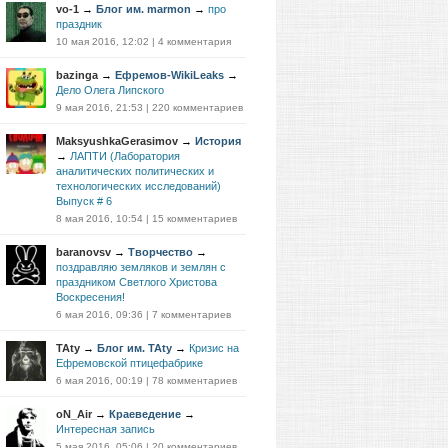
vo-1
→
Блог им. marmon
→
про
праздник
10 мая 2016, 12:02
|
4 комментария
bazinga
→
Ефремов-WikiLeaks
→
Дело Олега Липского
9 мая 2016, 21:53
|
220 комментариев
MaksyushkaGerasimov
→
История
→
ЛАПТИ (Лаборатория
аналитических политических и
технологических исследований)
Выпуск # 6
8 мая 2016, 10:54
|
15 комментариев
baranovsv
→
Творчество
→
поздравляю земляков и землян с
праздником Светлого Христова
Воскресения!
6 мая 2016, 09:36
|
7 комментариев
TAty
→
Блог им. TAty
→
Кризис на
Ефремовской птицефабрике
6 мая 2016, 00:19
|
78 комментариев
oN_Air
→
Краеведение
→
Интересная запись
5 мая 2016, 05:06
|
20 комментариев