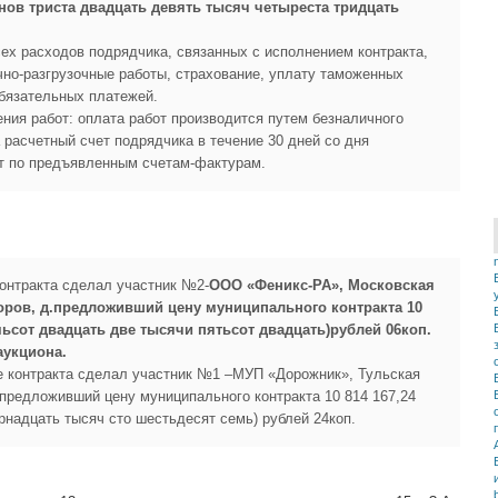
нов триста двадцать девять тысяч четыреста тридцать
всех расходов подрядчика, связанных с исполнением контракта,
очно-разгрузочные работы, страхование, уплату таможенных
обязательных платежей.
ения работ: оплата работ производится путем безналичного
расчетный счет подрядчика в течение 30 дней со дня
т по предъявленным счетам-фактурам.
контракта сделал участник №2-
ООО «Феникс-РА», Московская
торов, д.предложивший цену муниципального контракта 10
мьсот двадцать две тысячи пятьсот двадцать)рублей 06коп.
аукциона.
 контракта сделал участник №1 –МУП «Дорожник», Тульская
.предложивший цену муниципального контракта 10 814 167,24
надцать тысяч сто шестьдесят семь) рублей 24коп.