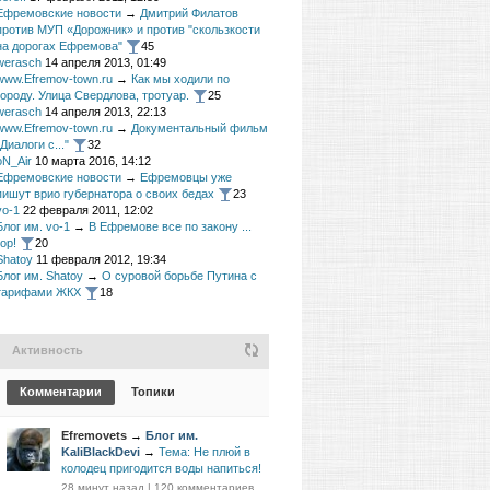
Ефремовские новости
→
Дмитрий Филатов
против МУП «Дорожник» и против "скользкости
на дорогах Ефремова"
45
werasch
14 апреля 2013, 01:49
www.Efremov-town.ru
→
Как мы ходили по
городу. Улица Свердлова, тротуар.
25
werasch
14 апреля 2013, 22:13
www.Efremov-town.ru
→
Документальный фильм
"Диалоги с..."
32
oN_Air
10 марта 2016, 14:12
Ефремовские новости
→
Ефремовцы уже
пишут врио губернатора о своих бедах
23
vo-1
22 февраля 2011, 12:02
Блог им. vo-1
→
В Ефремове все по закону ...
гор!
20
Shatoy
11 февраля 2012, 19:34
Блог им. Shatoy
→
О суровой борьбе Путина с
тарифами ЖКХ
18
Активность
Комментарии
Топики
Efremovets
→
Блог им.
KaliBlackDevi
→
Тема: Не плюй в
колодец пригодится воды напиться!
28 минут назад
|
120 комментариев