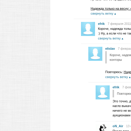
Надежда только на весну: 
свернуть ветку
efrik
7 февраля 2011
Короче, надежда толь
:) Ну, а если что не 
свернуть ветку
elislav
7 феврал
Короче, надеж
конторы
Повторюсь:
Наде
свернуть ветку
efrik
7 фев
Повторюс
Это точно, 
нагло выкач
ничего не м
аукционами
oN_Air
13 