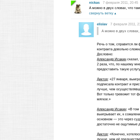
nickas
7 февраля 2011, 20:45
А можно в двух словах, что там
свернуть ветку
elislav
7 февраля 2011, 2
А можно в двух словах,
Речь о том, справится ли 
контракта довольно сложн
Дословно:
Александр Исакин
сказал, 
2 раза, что, по нашему м
предоставить такую услугу
Диктор
: «27 января, выиг
подписала контракт и прис
лучше, чем осуществлявша
Вот только тревожит тот ф
мягкое.»
Александр Исакин
: «В том
выигрывает их, к сожален
основном — это через суд,
достаточно не ощутимые 
Диктор
: «Конечно, хотело
лучше, чем её предшестве