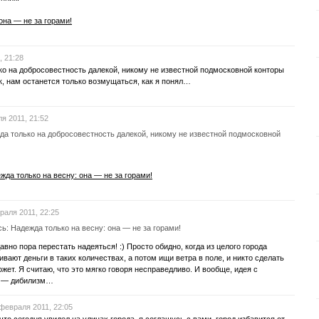
она — не за горами!
, 21:28
ко на добросовестность далекой, никому не известной подмосковной конторы
так, нам останется только возмущаться, как я понял…
я 2011, 21:52
да только на добросовестность далекой, никому не известной подмосковной
жда только на весну: она — не за горами!
раля 2011, 22:25
ь: Надежда только на весну: она — не за горами!
давно пора перестать надеяться! :) Просто обидно, когда из целого города
ивают деньги в таких количествах, а потом ищи ветра в поле, и никто сделать
ожет. Я считаю, что это мягко говоря несправедливо. И вообще, идея с
 — дибилизм…
февраля 2011, 22:05