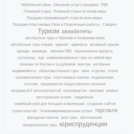
Мобильная связь
Оказание услуг и продажа
ПВХ
Пляжный отдых
Пляжный отдых по всему миру
Продажа нержавеющей стали во всех видах
Продажа пластиковых Окон и Отделочные работы.
Сайдинг
Туризм
авиабилеты
автобусные туры к Чёрному и Азовскому морю
автобусные туры к морю
адвокат
адвокаты
активный туризм
аренда
аюрведа .
вагонка ПВХ
горнолыжные курорты
гостиницы
еда
комбинированные туры на любой вкус
лечение по России и за рубежом
монтаж
натяжные
недвижимость
образовательные туры
окна
отделка
отели
паломническое туры
пластиковые панели
подоконники.
потолки
предприятие общественного питания
продажа Б\У автозапрчастей
производство
реклама
ремонт
ресторанные услуги.
свадебные
семейный клуб для больших и маленьких
создание сайтов
торговля
строительство
телекоммуникационные услуги
фасадные панели
шоп туры
экзотические
юриспруденция
экскурсионные туры