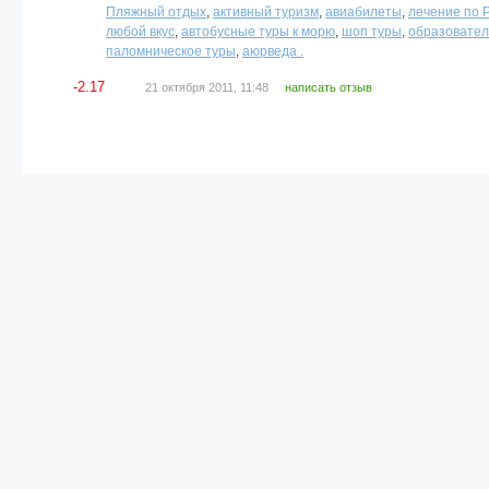
Пляжный отдых
,
активный туризм
,
авиабилеты
,
лечение по 
любой вкус
,
автобусные туры к морю
,
шоп туры
,
образовател
паломническое туры
,
аюрведа .
-2.17
21 октября 2011, 11:48
написать отзыв