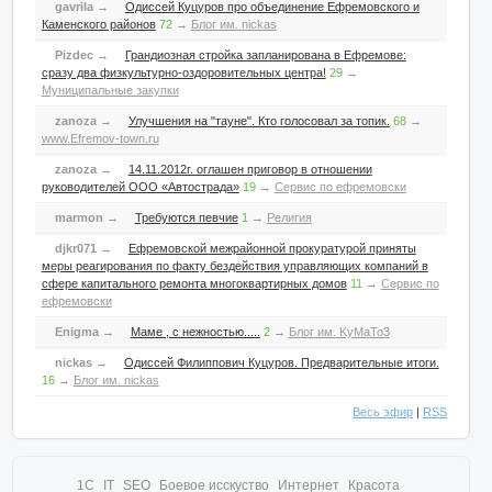
gavrila
→
Одиссей Куцуров про объединение Ефремовского и
Каменского районов
72
→
Блог им. nickas
Pizdec
→
Грандиозная стройка запланирована в Ефремове:
сразу два физкультурно-оздоровительных центра!
29
→
Муниципальные закупки
zanoza
→
Улучшения на "тауне". Кто голосовал за топик.
68
→
www.Efremov-town.ru
zanoza
→
14.11.2012г. оглашен приговор в отношении
руководителей ООО «Автострада»
19
→
Сервис по ефремовски
marmon
→
Требуются певчие
1
→
Религия
djkr071
→
Ефремовской межрайонной прокуратурой приняты
меры реагирования по факту бездействия управляющих компаний в
сфере капитального ремонта многоквартирных домов
11
→
Сервис по
ефремовски
Enigma
→
Маме , с нежностью.....
2
→
Блог им. KyMaTo3
nickas
→
Одиссей Филиппович Куцуров. Предварительные итоги.
16
→
Блог им. nickas
Весь эфир
|
RSS
1С
IT
SEO
Боевое исскуство
Интернет
Красота