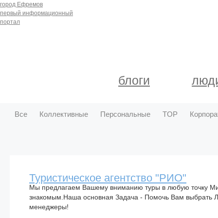
город Ефремов
первый информационный
портал
блоги
люд
Все
Коллективные
Персональные
TOP
Корпора
Туристическое агентство "РИО"
Мы предлагаем Вашему вниманию туры в любую точку Мир
знакомым.Наша основная Задача - Помочь Вам выбрать Л
менеджеры!