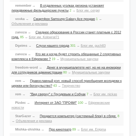
remember
→
В отдаленных уголках региона установят
передвижные фельдшерские пункты
2
→
Блог им. cergei
vovka
→
Смартфон Samsung Galaxy Ace продаю
1
→
Объявления и реклама
zanoza
→
Среднее образование в России станет платным с 2012
года.
85
→
Блог им. Kolowrat71
Dgeims
→
Слухи нашего города
301
→
Блог им. guch83
zanoza
→
Кто же и когда будет строить обещанные 2 спортивных
комплекса в Ефремове ?
19
→
Муниципальные закупки
freedom-word
→
Денег в муниципалитете нет, но не на иномарки
для сотрудников администрации
80
→
Муниципальные закупки
rem
→
Православный рэп: новый способ приобщения молодежи к
церкви или богохульство?
43
→
Творчество
rem
→
"Вид сверху" с Груздевым и Собчак
7
→
Блог им. nickas
Pizdec
→
Интернет от ЗАО "ПРОФИ"
100
→
Ефремовские
новости
StarGazer
→
Продается компьютер (системный блок) в сборе.
8
→
Объявления и реклама
Mishka-shishka
→
Про кинотеатр
89
→
Блог им. Enigma