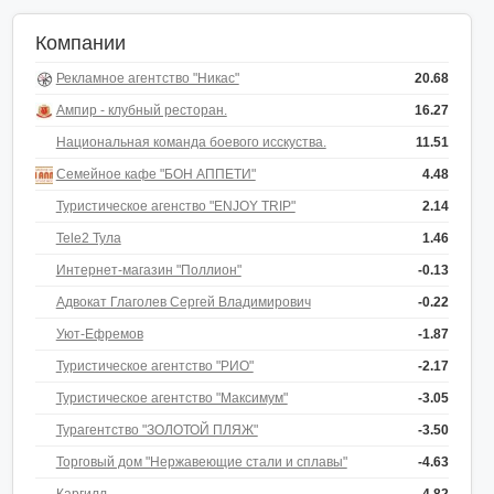
Компании
Рекламное агентство "Никас"
20.68
Ампир - клубный ресторан.
16.27
Национальная команда боевого исскуства.
11.51
Семейное кафе "БОН АППЕТИ"
4.48
Туристическое агенство "ENJOY TRIP"
2.14
Tele2 Тула
1.46
Интернет-магазин "Поллион"
-0.13
Адвокат Глаголев Сергей Владимирович
-0.22
Уют-Ефремов
-1.87
Туристическое агентство "РИО"
-2.17
Туристическое агентство "Максимум"
-3.05
Турагентство "ЗОЛОТОЙ ПЛЯЖ"
-3.50
Торговый дом "Нержавеющие стали и сплавы"
-4.63