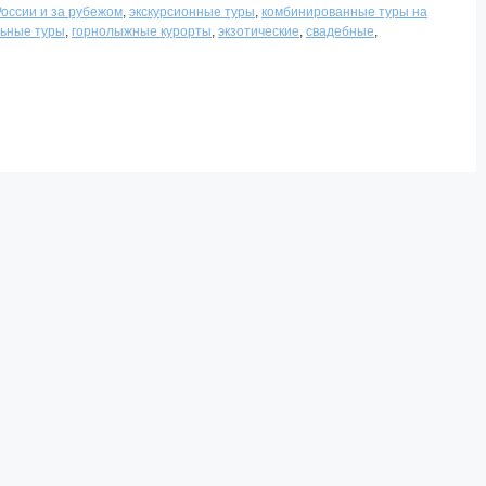
России и за рубежом
,
экскурсионные туры
,
комбинированные туры на
ьные туры
,
горнолыжные курорты
,
экзотические
,
свадебные
,