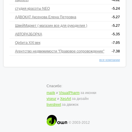
Каргилл
-4.82
студия красоты NEO
-5.24
АДВОКАТ Аксенова Елена Петровна
-5.27
ШвейМаркет ( магазин все для рукоделия )
-5.27
АВТОРАЗБОРКА
-5.35
Орбита ХХI век
-7.05
Агентство недвижимости "Правовое сопровождение"
-7.38
все компании
Спасибо:
maiik
и
VisualPharm
за иконки
viseur
и
XeoArt
за дизайн
livestreet
за движок
© 2003-2012