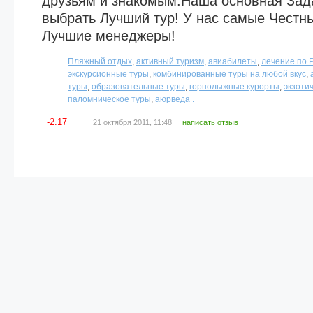
друзьям и знакомым.Наша основная Зад
выбрать Лучший тур! У нас самые Честн
Лучшие менеджеры!
Пляжный отдых
,
активный туризм
,
авиабилеты
,
лечение по 
экскурсионные туры
,
комбинированные туры на любой вкус
,
туры
,
образовательные туры
,
горнолыжные курорты
,
экзоти
паломническое туры
,
аюрведа .
-2.17
21 октября 2011, 11:48
написать отзыв