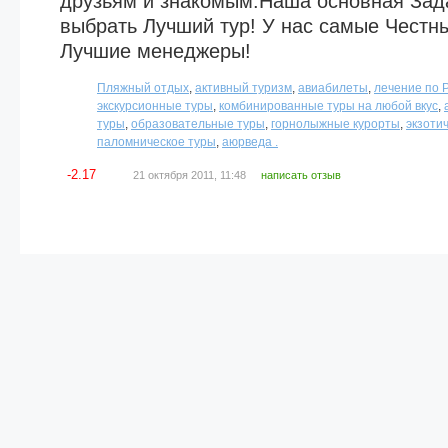
друзьям и знакомым.Наша основная Зад
выбрать Лучший тур! У нас самые Честн
Лучшие менеджеры!
Пляжный отдых
,
активный туризм
,
авиабилеты
,
лечение по 
экскурсионные туры
,
комбинированные туры на любой вкус
,
туры
,
образовательные туры
,
горнолыжные курорты
,
экзоти
паломническое туры
,
аюрведа .
-2.17
21 октября 2011, 11:48
написать отзыв