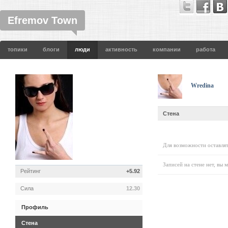
Efremov Town
топики
блоги
люди
активность
компании
работа
Wredina
Стена
Для возможности оставлят
Записей на стене нет, вы 
Рейтинг
+5.92
Сила
12.30
Профиль
Стена