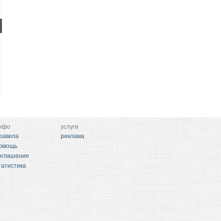
нфо
услуги
равила
реклама
омощь
оглашение
татистика