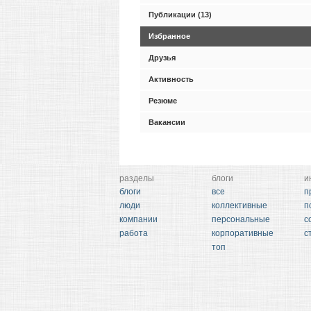
Публикации (13)
Избранное
Друзья
Активность
Резюме
Вакансии
разделы
блоги
и
блоги
все
п
люди
коллективные
п
компании
персональные
с
работа
корпоративные
с
топ