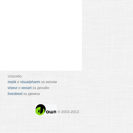
спасибо:
maiik
и
visualpharm
за иконки
viseur
и
xeoart
за дизайн
livestreet
за движок
© 2003-2013