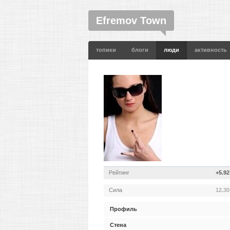
Efremov Town
топики
блоги
люди
активность
Рейтинг
+5.92
Сила
12.30
Профиль
Стена