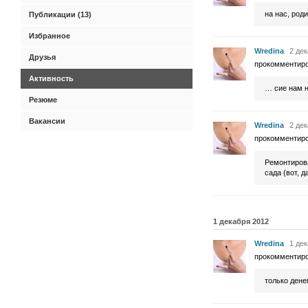
на нас, род
Публикации (13)
Избранное
Wredina
2 дек
Друзья
прокомментир
Активность
… сие нам 
Резюме
Вакансии
Wredina
2 дек
прокомментир
Ремонтирова
сада (вот, 
1 декабря 2012
Wredina
1 дек
прокомментир
только дене