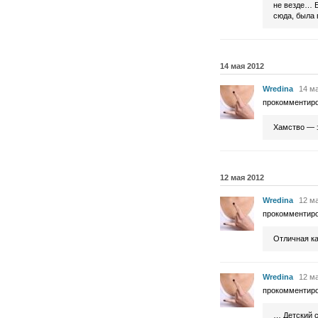
не везде… Е
сюда, была 
14 мая 2012
Wredina
14 ма
прокомментир
Хамство — э
12 мая 2012
Wredina
12 ма
прокомментир
Отличная ка
Wredina
12 ма
прокомментир
… Детский 