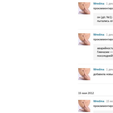
Wredina
1 дек
прокомментир
он (д/с №1
пытались ег
Wredina
1 дек
прокомментир
аварийность
Гимназии — 
похолодней!
Wredina
1 дек
добавила новы
15 мая 2012
Wredina
15 ма
прокомментир