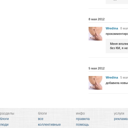
8 мая 2012
Wredina
8 мая
прокомментир
Меня вполне
без КМ, я н
5 мая 2012
Wredina
5 мая
добавила новы
разделы
блоги
инфо
услуги
блоги
все
правила
реклама
люди
коллективные
помощь