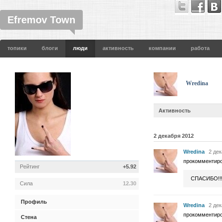
Efremov Town
топики
блоги
люди
активность
компании
работа
Wredina
Активность
2 декабря 2012
Wredina
2 дек
прокомментир
Рейтинг
+5.92
СПАСИБО!!
Сила
12.30
Профиль
Wredina
2 дек
прокомментир
Стена