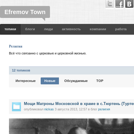
Efremov Town
топики
блоги
люди
активность
компании
работа
Религия
Всё что связанно с церковью и церковной жизнью.
12 топиков
Интересные
Новые
Обсуждаемые
TOP
Мощи Матроны Московской в храме в с.Тюртень (Турте
опубликовал
nickas
3 августа 2013, 12:57
в блог
религия