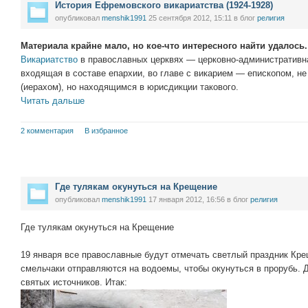
История Ефремовского викариатства (1924-1928)
опубликовал
menshik1991
25 сентября 2012, 15:11
в блог
религия
Материала крайне мало, но кое-что интересного найти удалось.
Викариатство
в православных церквях — церковно-административн
входящая в составе епархии, во главе с викарием — епископом, 
(иерахом), но находящимся в юрисдикции такового.
Читать дальше
2 комментария
В избранное
Где тулякам окунуться на Крещение
опубликовал
menshik1991
17 января 2012, 16:56
в блог
религия
Где тулякам окунуться на Крещение
19 января все православные будут отмечать светлый праздник Кре
смельчаки отправляются на водоемы, чтобы окунуться в прорубь. 
святых источников. Итак: