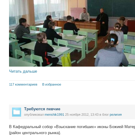
Читать дальше
117 комментариев
В избранное
Требуются певчие
опубликовал
menshik1991
25 ноября 2012, 13:43
в блог
религия
В Кафедральный собор «Взыскание погибших» иконы Божией Матер
(район центрального рынка).