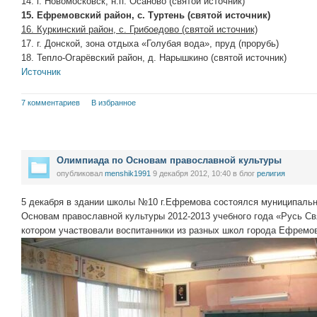
14. г. Новомосковск, н.п. Осаново (святой источник)
15. Ефремовский район, с. Туртень (святой источник)
16. Куркинский район, с. Грибоедово (святой источник)
17. г. Донской, зона отдыха «Голубая вода», пруд (прорубь)
18. Тепло-Огарёвский район, д. Нарышкино (святой источник)
Источник
7 комментариев
В избранное
Олимпиада по Основам православной культуры
опубликовал
menshik1991
9 декабря 2012, 10:40
в блог
религия
5 декабря в здании школы №10 г.Ефремова состоялся муниципаль
Основам православной культуры 2012-2013 учебного года «Русь Св
котором участвовали воспитанники из разных школ города Ефремо