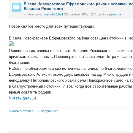
В селе Новокрасивое Ефремовского района освящен ис
Василия Рязанского
опубликовал
menshik1991
28 октября 2012, 12:43
в блог
религия
Новое святое место для всех путешествующих
В селе Новокрасивое Ефремовского района освящен источник в че
Освящение источника в честь свт. Василия Рязанского — знаменат
прихожан храма в честь Первоверховных апостолов Петра и Павла,
благочиния.
Работы по облагораживанию источника начались по благословению
Ефремовского Алексия около двух месяцев назад. Много трудов и
неподалеку Петропавловского храма села Новокрасивое ушло на то
в благоустроенный источник. И вот, когда все строительные работ
время освятить родник.
Читать дальше
5 комментариев
В избранное
1