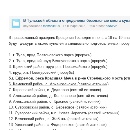
В Тульской области определены безопасные места куп
опубликовал
menshik1991
17 января 2013, 19:00
в блог
религия
В православный праздник Крещения Господня в ночь с 18 на 19 янв
будут дежурить около купелей и специально подготовленных прору
1. г. Тула, пруд Платоновского парка (прорубь)
2. г. Тула, средний пруд Белоусовского парка (прорубь)
3. Щекинский район, пруд р.п. Первомайского (прорубь)
4. пруд р.п. Новогуровский (прорубь)
5.г. Ефремов, река Красивая Меча в р-не Стрелецкого моста (о
6. Каменский район, с. Архангельское (святой источник)
7. Киреевский район, с. Дедилово (святой источник)
8. Алексинский район, д. Колюпаново (святой источник)
9. Алексинский район, с. Красное (святой источник)
10. Суворовский район, с. Березовое (святой источник)
11. Суворовский район, н.п. Новая Черепеть (святой источник)
12. Белевский район, с. Жабынь (святой источник)
13. Узловский район, с. Федоровское (святой источник)