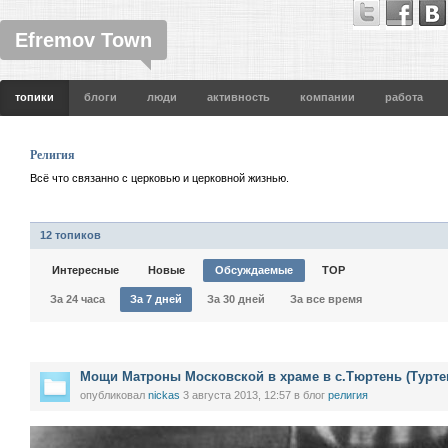
Efremov Town
топики
блоги
люди
активность
компании
работа
Религия
Всё что связанно с церковью и церковной жизнью.
12 топиков
Интересные
Новые
Обсуждаемые
TOP
За 24 часа
За 7 дней
За 30 дней
За все время
Мощи Матроны Московской в храме в с.Тюртень (Турте
опубликовал
nickas
3 августа 2013, 12:57
в блог
религия