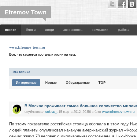
Efremov Town
топики
блоги
люди
активность
компании
работа
www.Efremov-town.ru
Все, что касается портала и жизни на нем.
193 топика
Интересные
Новые
Обсуждаемые
TOP
В Москве проживает самое большое количество милли
опубликовал
sokrat_t
15 марта 2012, 20:56
в блог
www.efremov-town.ru
По этому показателю российская столица обогнала в этом году Нь
людей планеты опубликовал накануне американский журнал «Форбс
сейчас живут 78 человек с миллиардным состоянием, в Нью-Йорке