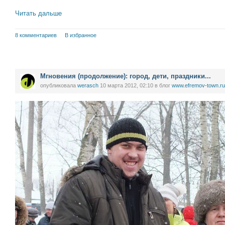
Читать дальше
8 комментариев
В избранное
Мгновения (продолжение): город, дети, праздники...
опубликовала
werasch
10 марта 2012, 02:10
в блог
www.efremov-town.ru