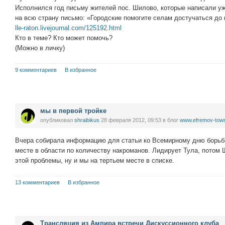
Исполнился год письму жителей пос. Шилово, которые написали 
на всю страну письмо: «Городские помогите селам достучаться до 
lle-raton.livejournal.com/125192.html
Кто в теме? Кто может помочь?
(Можно в личку)
9 комментариев
В избранное
мы в первой тройке
опубликовал
shraibikus
28 февраля 2012, 09:53
в блог
www.efremov-town
Вчера собирала информацию для статьи ко Всемирному дню борьб
месте в области по количеству накроманов. Лидирует Тула, потом 
этой проблемы, ну и мы на тертьем месте в списке.
13 комментариев
В избранное
Трансляция из Ампира встречи Дискуссионного клуба