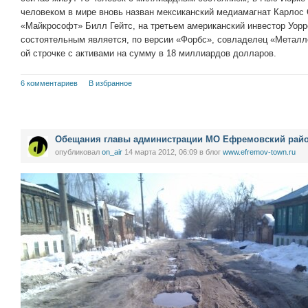
человеком в мире вновь назван мексиканский медиамагнат Карлос
«Майкрософт» Билл Гейтс, на третьем американский инвестор Уор
состоятельным является, по версии «Форбс», совладелец «Металл
ой строчке с активами на сумму в 18 миллиардов долларов.
6 комментариев
В избранное
Обещания главы администрации МО Ефремовский райо
опубликовал
on_air
14 марта 2012, 06:09
в блог
www.efremov-town.ru