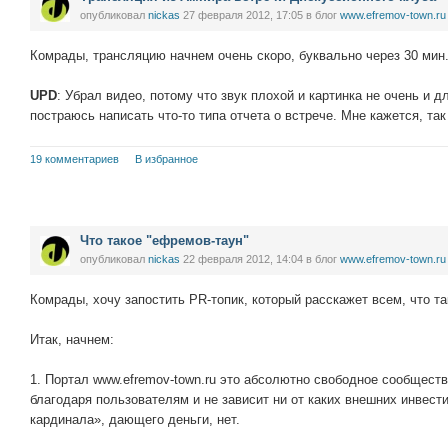
опубликовал
nickas
27 февраля 2012, 17:05
в блог
www.efremov-town.ru
Комрады, трансляцию начнем очень скоро, буквально через 30 мин
UPD
: Убрал видео, потому что звук плохой и картинка не очень и 
постраюсь написать что-то типа отчета о встрече. Мне кажется, та
19 комментариев
В избранное
Что такое "ефремов-таун"
опубликовал
nickas
22 февраля 2012, 14:04
в блог
www.efremov-town.ru
Комрады, хочу запостить PR-топик, который расскажет всем, что та
Итак, начнем:
1. Портал www.efremov-town.ru это абсолютно свободное сообщест
благодаря пользователям и не зависит ни от каких внешних инвест
кардинала», дающего деньги, нет.