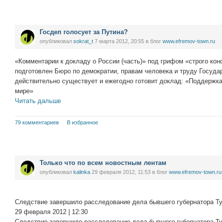
Госдеп голосует за Путина?
опубликовал
sokrat_t
7 марта 2012, 20:55
в блог
www.efremov-town.ru
«Комментарии к докладу о России (часть)» под грифом «строго ко
подготовлен Бюро по демократии, правам человека и труду Госуд
действительно существует и ежегодно готовит доклад: «Поддержк
мире»
Читать дальше
79 комментариев
В избранное
Только что по всем новостным лентам
опубликовал
kalinka
29 февраля 2012, 11:53
в блог
www.efremov-town.ru
Следствие завершило расследование дела бывшего губернатора Т
29 февраля 2012 | 12:30
Следствие завершило расследование дела бывшего губернатора Ту