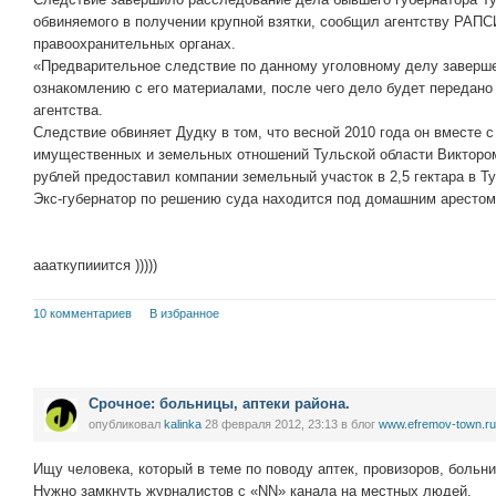
обвиняемого в получении крупной взятки, сообщил агентству РАПСИ
правоохранительных органах.
«Предварительное следствие по данному уголовному делу заверше
ознакомлению с его материалами, после чего дело будет передано
агентства.
Следствие обвиняет Дудку в том, что весной 2010 года он вместе 
имущественных и земельных отношений Тульской области Виктором
рублей предоставил компании земельный участок в 2,5 гектара в Т
Экс-губернатор по решению суда находится под домашним арестом
аааткупииится )))))
10 комментариев
В избранное
Срочное: больницы, аптеки района.
опубликовал
kalinka
28 февраля 2012, 23:13
в блог
www.efremov-town.ru
Ищу человека, который в теме по поводу аптек, провизоров, больни
Нужно замкнуть журналистов с «NN» канала на местных людей.