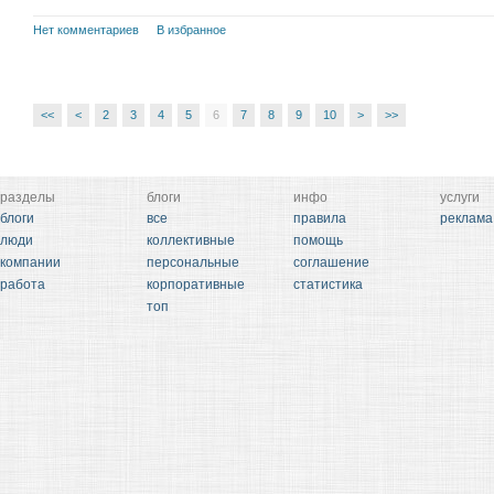
Нет комментариев
В избранное
<<
<
2
3
4
5
6
7
8
9
10
>
>>
разделы
блоги
инфо
услуги
блоги
все
правила
реклама
люди
коллективные
помощь
компании
персональные
соглашение
работа
корпоративные
статистика
топ