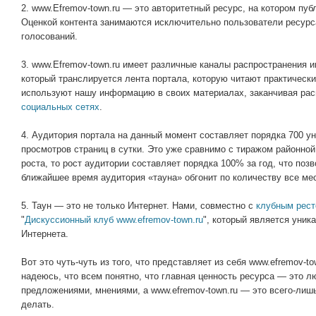
2. www.Efremov-town.ru — это авторитетный ресурс, на котором пуб
Оценкой контента занимаются исключительно пользователи ресурс
голосований.
3. www.Efremov-town.ru имеет различные каналы распространения 
который транслируется лента портала, которую читают практическ
используют нашу информацию в своих материалах, заканчивая ра
социальных
сетях
.
4. Аудитория портала на данный момент составляет порядка 700 у
просмотров страниц в сутки. Это уже сравнимо с тиражом районной
роста, то рост аудитории составляет порядка 100% за год, что позв
ближайшее время аудитория «тауна» обгонит по количеству все м
5. Таун — это не только Интернет. Нами, совместно с
клубным рес
"
Дискуссионный клуб www.efremov-town.ru
", который является уник
Интернета.
Вот это чуть-чуть из того, что представляет из себя www.efremov-to
надеюсь, что всем понятно, что главная ценность ресурса — это 
предложениями, мнениями, а www.efremov-town.ru — это всего-лишь
делать.