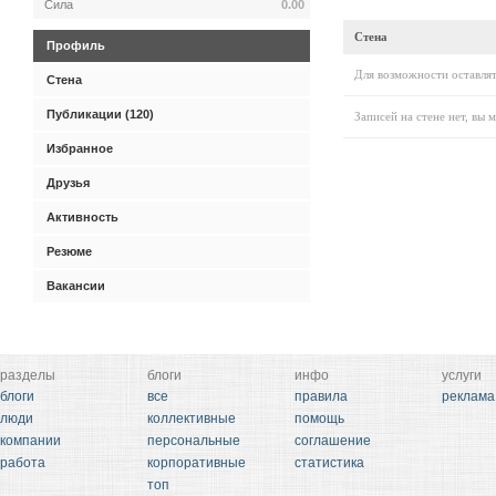
Сила
0.00
Стена
Профиль
Для возможности оставлят
Стена
Публикации (120)
Записей на стене нет, вы 
Избранное
Друзья
Активность
Резюме
Вакансии
разделы
блоги
инфо
услуги
блоги
все
правила
реклама
люди
коллективные
помощь
компании
персональные
соглашение
работа
корпоративные
статистика
топ