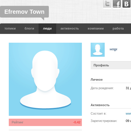
Efremov Town
топики
блоги
люди
активность
компании
работа
serge
Профиль
Личное
Дата рождения:
31 
Активность
Состоит в:
www
Зарегистрирован:
09 
Рейтинг
-0.42