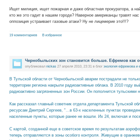
Ищет милиция, ищет пожарная и даже областная прокуратора, а най
кто же это гадит в нашем городе? Наверное американцы травят н
оппозиция устраивает газовые атаки? Ну не лицемерие это!!!?
19 комментариев
В избранное
Чернобыльских зон становится больше. Ефремов как о
опубликовал
nickas
27 апреля 2010, 23:31
в блог
экология ефремова и 
В Тульской области от Чернобыльской аварии пострадали не толь
территории региона накрыли радиоактивные облака. В 2010 году вы
радиоактивно загрязненных зон России. Он пополнится тульскими 
Как рассказал главный советник отдела департамента Тульской об
ресурсам Дмитрий Сергеев, "…в 63-х населенных пунктах проведе
населенные пункты, которые ранее не вошли. Их 24, включая и пос
С картой, созданной еще в советское время по результатам аэро
теперь отправляются в зоны особого контроля. Живущие в оранжево