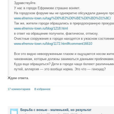
Здравствуйте.
У нас в городе Ефремове страшно воняет.
На городском форуме мы не однократно обсуждали данную пр
www.efremov-town.ru/tag/%D0%B2%D0%BE%D0%BD%D1%8C/
Так же, жители городи обращались в природоохранную прокура
www.efremov-town.ru/blog/1218.html
в ответ на обращение получили, фактически, отписку.
Очистные сооружения в городе находятся в ужасном состоянии
www.efremov-town.ru/blog/1172.html#comment16610
Все это видно невооруженным глазом и ощущается носом жител
чиновникам, которые должны заниматься данными проблемами. 
Куда еще обращаться? Дети в городе чаще болеют различным
путей, аллергия — это вообще норма. Это что — геноцид?
Ждем ответа.
17 комментариев
В избранное
Борьба с вонью - маленький, но результат