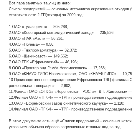
Вот пара занятных таблиц из него:
Список предприятий — основных источников образования отходов (
статотчетности 2-ТП(отходы) за 2009 год:
1.ОАО «Тулачермет» — 805,288;
2.ОАО «Косогорский металлургический завод» — 235,536;
3.ОАО «НАК «Азот» — 56,261;
4.ОАО «Полема» — 0,56;
5.ОАО «Тяжпромарматура» — 32,372;
6.ОАО «Щекиноазот» — 149,662;
7.ОАО ГПК «Ефремовский» — 46,196;
8.ООО «Проктер энд Гэмбл-Новомосковск» — 17,258;
9.ОАО «КНАУФ ГИПС Новомосковск», ОАО «КНАУФ ГИПС» — 10,75
10.Производственное подразделение Ефремовская ТЭЦ филиала 
региональная генерация» — 2,902;
11.Филиал ОАО «ОГК-3» «Черепетская ГРЭС им. Д.Г. Жимерина» — 
12.Филиал ОАО «ТГК-4» — «ТРГ» производственное подразделение
13.ОАО «Ефремовский завод синтетического каучука» — 1,118;
14.Филиал ОАО «ТГК-4» — «ТРГ» производственное подразделение
В этом документе есть ещё «Список предприятий – основных источ
указанием объемов сбросов загрязненных сточных вод за год