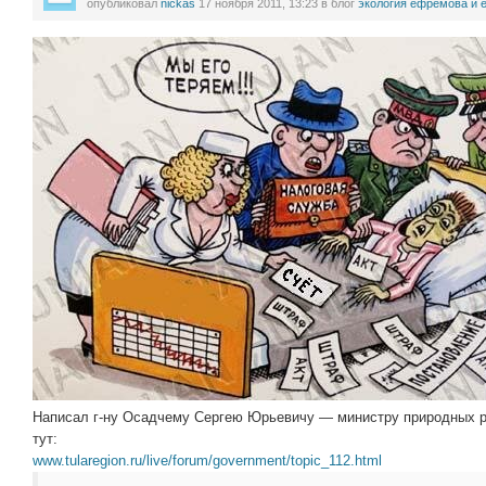
опубликовал
nickas
17 ноября 2011, 13:23
в блог
экология ефремова и 
Написал г-ну Осадчему Сергею Юрьевичу — министру природных ре
тут:
www.tularegion.ru/live/forum/government/topic_112.html