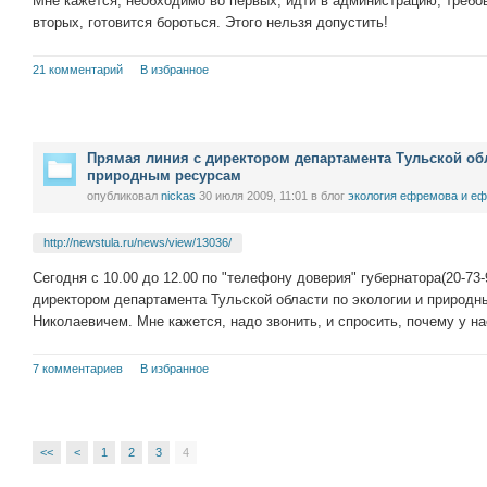
Мне кажется, необходимо во первых, идти в администрацию, требов
вторых, готовится бороться. Этого нельзя допустить!
21 комментарий
В избранное
Прямая линия с директором департамента Тульской обл
природным ресурсам
опубликовал
nickas
30 июля 2009, 11:01
в блог
экология ефремова и еф
http://newstula.ru/news/view/13036/
Сегодня с 10.00 до 12.00 по "телефону доверия" губернатора(20-73-
директором департамента Тульской области по экологии и природ
Николаевичем. Мне кажется, надо звонить, и спросить, почему у нас
7 комментариев
В избранное
<<
<
1
2
3
4