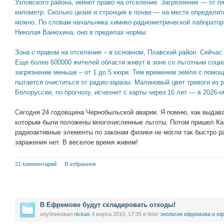
Узловского района, имеют право на отселение. Загрязнение — от п
километр. Сколько цезия и стронция в почве — на месте определит
можно. По словам начальника химико-радиометрической лаборатор
Николая Ванюхина, оно в пределах нормы.
Зона с правом на отселение – в основном, Плавский район. Сейчас
Еще более 600000 жителей области живут в зоне со льготным соци
загрязнение меньше – от 1 до 5 кюри. Тем временем земля с помо
пытается очиститься от радио-заразы. Малиновый цвет тревоги из 
Белоруссии, по прогнозу, исчезнет с карты через 16 лет — в 2026-о
Сегодня 24 годовщина Чернобыльской аварии. Я помню, как выдав
которым были положены многочисленные льготы. Потом пришел Кар
радиоактивные элементы по законам физики не могли так быстро ра
заражения нет. В веселое время живем!
21 комментарий
В избранное
В Ефремове будут складировать отходы!
опубликовал
nickas
4 марта 2010, 17:35
в блог
экология ефремова и еф