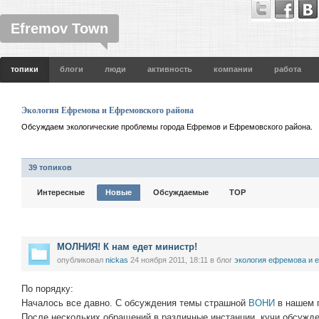
Efremov Town
топики
блоги
люди
активность
компании
работа
Экология Ефремова и Ефремовского района
Обсуждаем экологические проблемы города Ефремов и Ефремовского района.
39 топиков
Интересные
Новые
Обсуждаемые
TOP
МОЛНИЯ! К нам едет министр!
опубликовал
nickas
24 ноября 2011, 18:11
в блог
экология ефремова и 
По порядку:
Началось все давно. С обсуждения темы страшной
ВОНИ
в нашем 
После нескольких обращений в различные инстанции, кучи обсужде