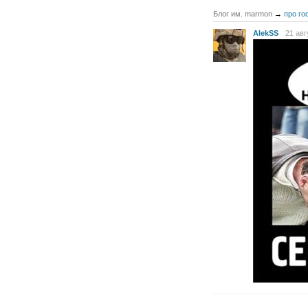
Блог им. marmon
→
про го
AlekSS
21 авг