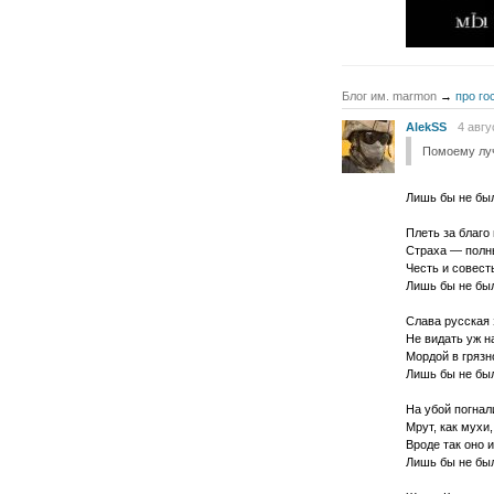
Блог им. marmon
→
про го
AlekSS
4 авгу
Помоему луч
Лишь бы не бы
Плеть за благо
Страха — полн
Честь и совест
Лишь бы не бы
Слава русская 
Не видать уж н
Мордой в грязн
Лишь бы не бы
На убой погнал
Мрут, как мухи
Вроде так оно и
Лишь бы не бы