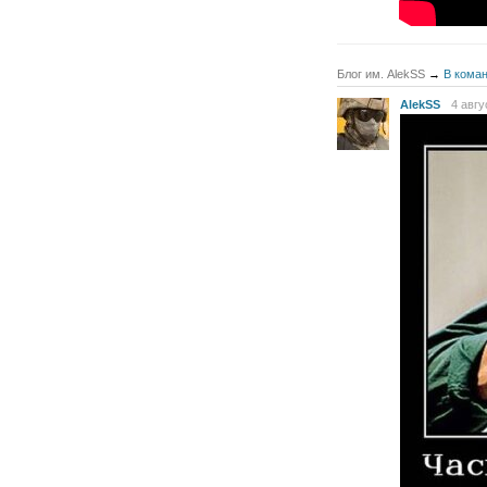
Блог им. AlekSS
→
В коман
AlekSS
4 авгу