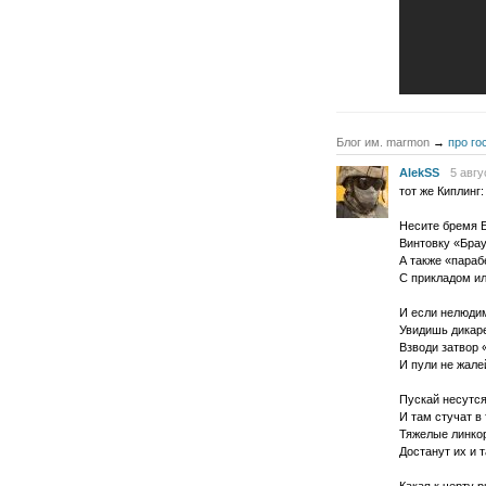
Блог им. marmon
→
про го
AlekSS
5 авгу
тот же Киплинг:
Несите бремя 
Винтовку «Брау
А также «пара
С прикладом ил
И если нелюди
Увидишь дикар
Взводи затвор
И пули не жале
Пускай несутся
И там стучат в
Тяжелые линко
Достанут их и т