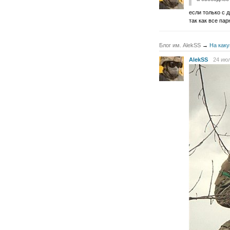
если только с 
так как все пар
Блог им. AlekSS
→
На каку
AlekSS
24 июл