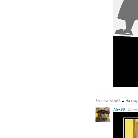
Блог им. AlekSS
→
На каку
AlekSS
23 июл