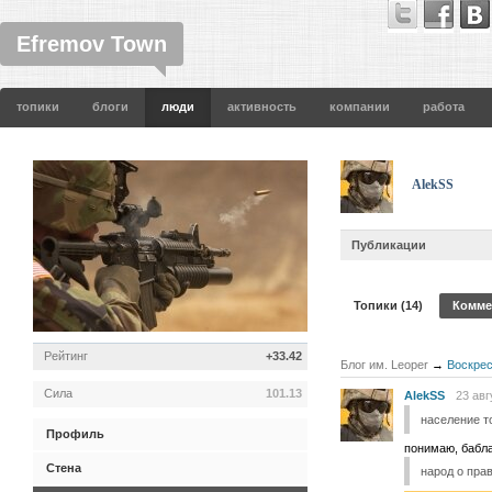
Efremov Town
топики
блоги
люди
активность
компании
работа
AlekSS
Публикации
Топики (14)
Комме
Рейтинг
+33.42
Блог им. Leoper
→
Воскрес
Сила
101.13
AlekSS
23 авг
население т
Профиль
понимаю, бабла
Стена
народ о пра