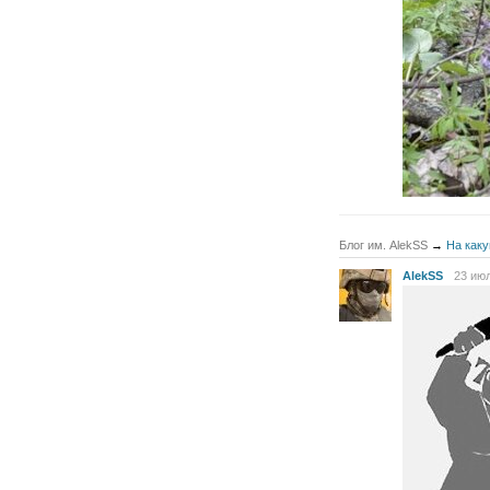
Блог им. AlekSS
→
На каку
AlekSS
23 июл