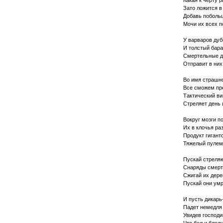
Какая к черту 
Зато ложится в
Добавь поболь
Мочи их всех п
У варваров дуб
И толстый бара
Смертельные д
Отправит в них
Во имя страшн
Все сможем пр
Тактический ви
Стреляет день 
Вокруг мозги п
Их в клочья ра
Продукт гиган
Тяжелый пулем
Пускай стреля
Снаряды смерть
Сжигай их дере
Пускай они умру
И пусть дикарь
Падет немедля 
Увидев господи