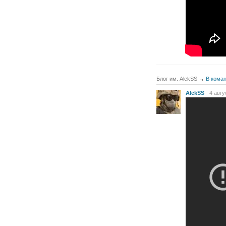
Блог им. AlekSS
→
В коман
AlekSS
4 авгу