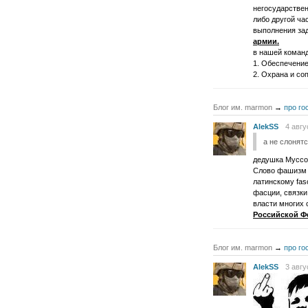
негосударствен
либо другой ч
выполнения зад
армии.
в нашей команд
1. Обеспечение
2. Охрана и со
Блог им. marmon
→
про го
AlekSS
4 авгу
а не слонят
дедушка Муссол
Слово фашизм п
латинскому fas
фасции, связки
власти многих
Российской Ф
Блог им. marmon
→
про го
AlekSS
3 авгу