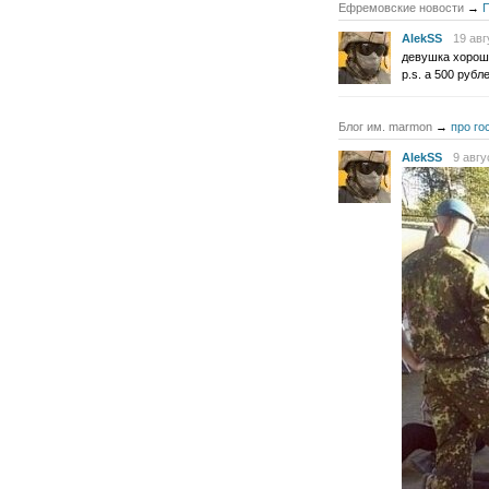
Ефремовские новости
→
П
AlekSS
19 авг
девушка хорошо
p.s. а 500 рубл
Блог им. marmon
→
про го
AlekSS
9 авгу