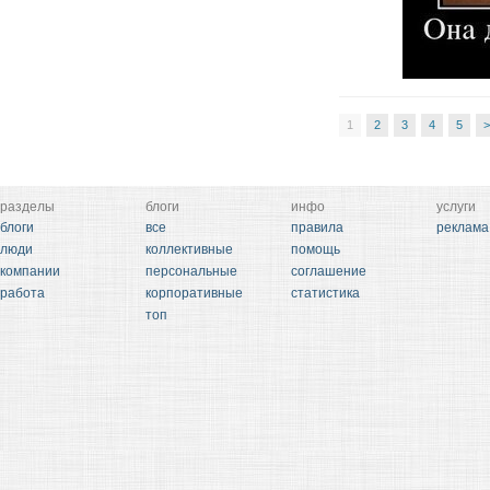
1
2
3
4
5
>
разделы
блоги
инфо
услуги
блоги
все
правила
реклама
люди
коллективные
помощь
компании
персональные
соглашение
работа
корпоративные
статистика
топ