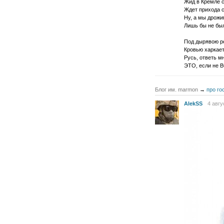
Жид в Кремле с
Ждет прихода 
Ну, а мы дрожи
Лишь бы не бы
Под дырявою р
Кровью харкает
Русь, ответь мн
ЭТО, если не 
Блог им. marmon
→
про го
AlekSS
4 авгу