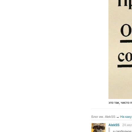
это так, чисто 
Блог им. AlekSS
→
На каку
AlekSS
24 июл
а свободное