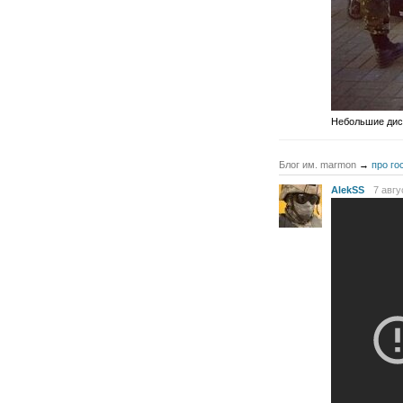
Небольшие дис
Блог им. marmon
→
про го
AlekSS
7 авгу