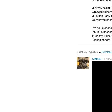
Что бел и блед
И пусть лежит 
Страдая живот
И нашей Расы 
Останется рабо
что-то не особ
P.S. и на после
«Солдаты, неси
черная сволочь
Блог им. AlekSS
→
В коман
AlekSS
4 авгу