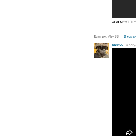
ФРАГМЕНТ ТР
Блог им. AlekSS
→
В коман
AlekSS
4 авгу