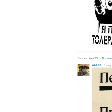
Блог им. AlekSS
→
В коман
AlekSS
3 авгу